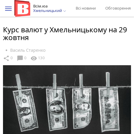
Всім.юа
Всі новини
Обговорення
Хмельницький
Курс валют у Хмельницькому на 29
жовтня
Василь Старенко
chat_bubble
share
visibility
0
0
130