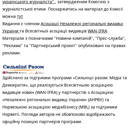
українського журналіста"
, затвердженим Комісією з
журналістської етики. Поскаржитись на матеріал до Комісії
можна
тут
Видання є членом
Асоціації Незалежні регіональні видавці
України
та Всесвітньої асоціації видавців
WAN-IFRA
Матеріали з позначками "Новини компаній", "Прес-служба",
"Реклама" та "Партнерський проєкт" опубліковані на правах
реклами.
Здійснено за підтримки програми «Сильніші разом: Медіа та
Демократія», що реалізується Всесвітньою асоціацією
видавців новин (WAN-IFRA) у партнерстві з Асоціацією
«Незалежні регіональні видавці України» (АНРВУ) та
Норвезькою асоціацією медіабізнесу (MBL) за підтримки
Норвегії. Погляди авторів не обов’язково відображають
офіційну позицію партнерів програми.