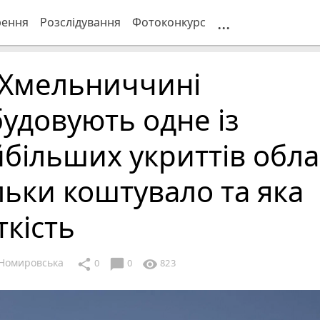
...
рення
Розслідування
Фотоконкурс
 Хмельниччині
удовують одне із
більших укриттів облас
льки коштувало та яка
ткість
Номировська
chat_bubble
share
visibility
0
0
823