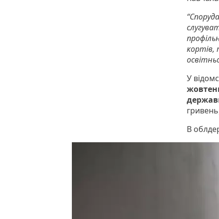
“Споруда
слугуват
профіль
кортів, 
освітньо
У відом
жовтен
держав
гривень,
В облдер