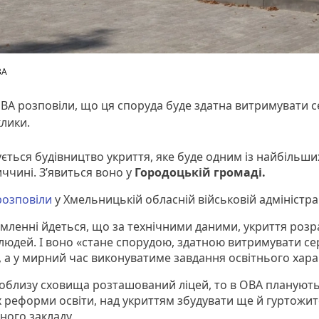
ВА
ВА розповіли, що ця споруда буде здатна витримувати с
лики.
ться бу­дів­ниц­тво ук­риття, яке бу­де од­ним із най­більши
ч­чи­ні. З’явиться воно у
Городоцькій громаді.
розповіли
у Хмельницькій обласній військовій адміністрац
омленні йдеться, що за технічними даними, укриття роз
 людей. І воно «стане спорудою, здатною витримувати се
, а у мирний час виконуватиме завдання освітнього хара
 поблизу сховища розташований ліцей, то в ОВА планують
х реформи освіти, над укриттям збудувати ще й гуртожит
ного закладу.