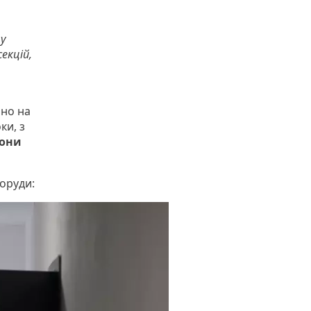
у
екцій,
но на
ки, з
йони
поруди: