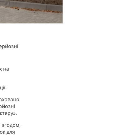
ерйозні
х на
ії.
раховано
рйозні
ктеру».
 згодом,
ок для