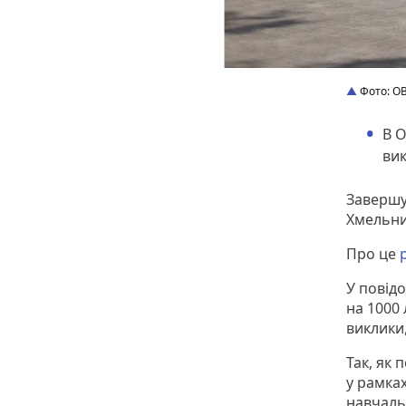
Фото: О
В О
вик
Завершує
Хмель­ни
Про це
У повід
на 1000
виклики
Так, як
у рамка
навчаль