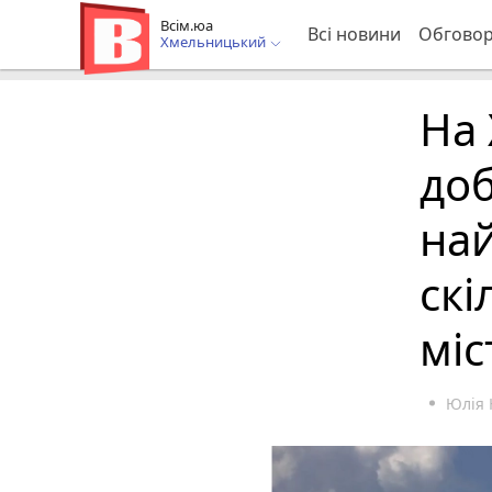
Всім.юа
Всі новини
Обгово
Хмельницький
На
доб
най
скі
міс
Юлія 