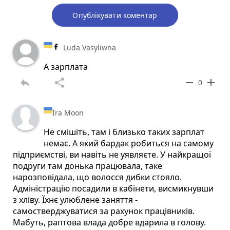
Опублікувати коментар
Luda Vasyliwna
А зарплата
reply
share
remove
add
0
Ira Moon
Не смішіть, там і близько таких зарплат
немає. А який бардак робиться на самому
підприємстві, ви навіть не уявляєте. У найкращої
подруги там донька працювала, таке
нарозповідала, що волосся дибки стояло.
Адміністрацію посадили в кабінети, висмикнувши
з хліву. Їхнє улюблене заняття -
самостверджуватися за рахунок працівників.
Мабуть, раптова влада добре вдарила в голову.