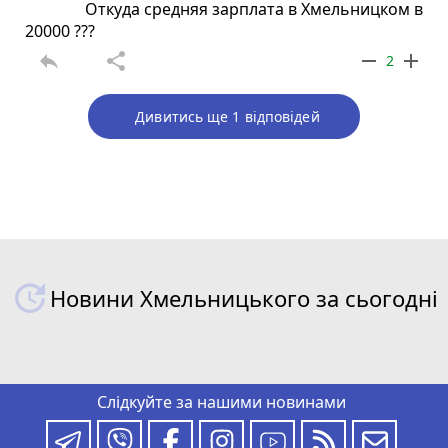
Откуда средняя зарплата в Хмельницком в
20000 ???
reply
share
remove
add
2
Дивитись ще 1 відповідей
Новини Хмельницького за сьогодні
Слідкуйте за нашими новинами