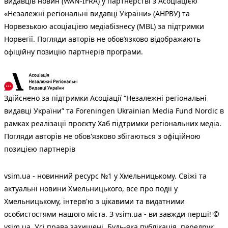
видавців новин (WAN-IFRA) у партнерстві з Асоціацією
«Незалежні регіональні видавці України» (АНРВУ) та
Норвезькою асоціацією медіабізнесу (MBL) за підтримки
Норвегії. Погляди авторів не обов’язково відображають
офіційну позицію партнерів програми.
Здійснено за підтримки Асоціації “Незалежні регіональні
видавці України” та Foreningen Ukrainian Media Fund Nordic в
рамках реалізації проєкту Хаб підтримки регіональних медіа.
Погляди авторів не обов'язково збігаються з офіційною
позицією партнерів
vsim.ua - новинний ресурс №1 у Хмельницькому. Свіжі та
актуальні новини Хмельницького, все про події у
Хмельницькому, інтерв'ю з цікавими та видатними
особистостями нашого міста. З vsim.ua - ви завжди перші! ©
vsim.ua. Усі права захищені. Будь-яка публiкацiя, передрук