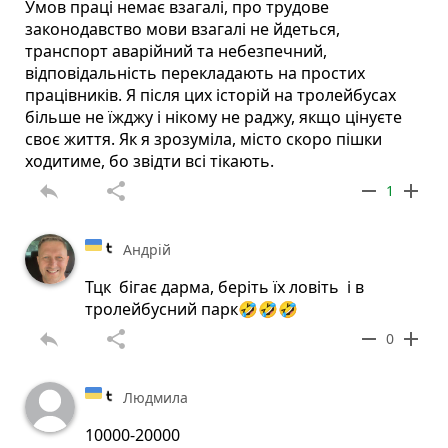
Умов праці немає взагалі, про трудове
законодавство мови взагалі не йдеться,
транспорт аварійний та небезпечний,
відповідальність перекладають на простих
працівників. Я після цих історій на тролейбусах
більше не їжджу і нікому не раджу, якщо цінуєте
своє життя. Як я зрозуміла, місто скоро пішки
ходитиме, бо звідти всі тікають.
reply
share
remove
add
1
Андрій
Тцк бігає дарма, беріть їх ловіть і в
тролейбусний парк🤣🤣🤣
reply
share
remove
add
0
Людмила
10000-20000