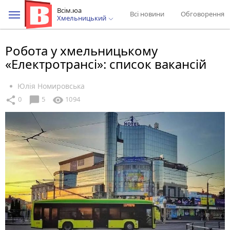
Всім.юа
Всі новини
Обговорення
Хмельницький
Робота у хмельницькому
«Електротрансі»: список вакансій
Юлія Номировська
chat_bubble
share
visibility
0
5
1094