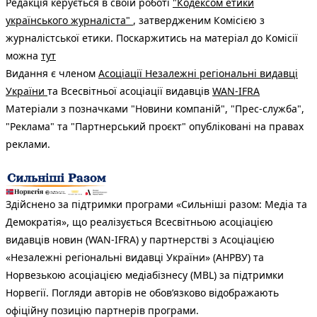
Редакція керується в своїй роботі
"Кодексом етики
українського журналіста"
, затвердженим Комісією з
журналістської етики. Поскаржитись на матеріал до Комісії
можна
тут
Видання є членом
Асоціації Незалежні регіональні видавці
України
та Всесвітньої асоціації видавців
WAN-IFRA
Матеріали з позначками "Новини компаній", "Прес-служба",
"Реклама" та "Партнерський проєкт" опубліковані на правах
реклами.
Здійснено за підтримки програми «Сильніші разом: Медіа та
Демократія», що реалізується Всесвітньою асоціацією
видавців новин (WAN-IFRA) у партнерстві з Асоціацією
«Незалежні регіональні видавці України» (АНРВУ) та
Норвезькою асоціацією медіабізнесу (MBL) за підтримки
Норвегії. Погляди авторів не обов’язково відображають
офіційну позицію партнерів програми.