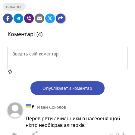
вакансії
Коментарі (4)
Опублікувати коментар
Иван Соколов
Перевірвти лічильники в насеоеня щоб
ніхто необікрав алігархів
reply
share
remove
add
0