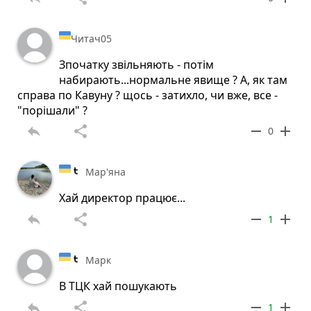
Читач05
Зпочатку звільняють - потім
набирають...нормальне явище ? А, як там
справа по Кавуну ? щось - затихло, чи вже, все -
"порішали" ?
reply
share
remove
add
0
Мар'яна
Хай директор працює...
reply
share
remove
add
1
Марк
В ТЦК хай пошукають
reply
share
remove
add
1