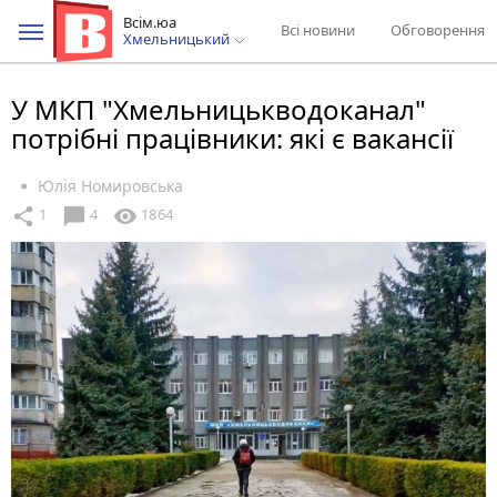
Всім.юа
Всі новини
Обговорення
Хмельницький
У МКП "Хмельницькводоканал"
потрібні працівники: які є вакансії
Юлія Номировська
chat_bubble
share
visibility
1
4
1864