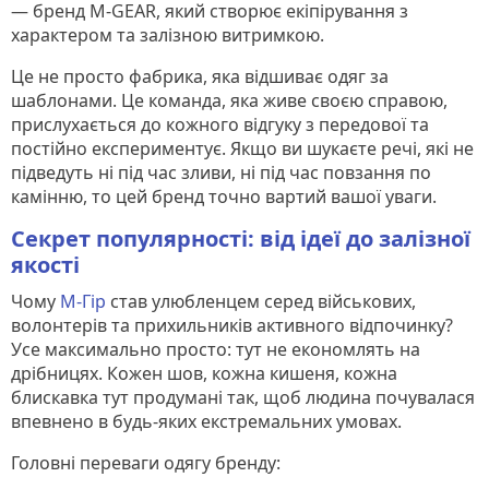
— бренд M-GEAR, який створює екіпірування з
характером та залізною витримкою.
Це не просто фабрика, яка відшиває одяг за
шаблонами. Це команда, яка живе своєю справою,
прислухається до кожного відгуку з передової та
постійно експериментує. Якщо ви шукаєте речі, які не
підведуть ні під час зливи, ні під час повзання по
камінню, то цей бренд точно вартий вашої уваги.
Секрет популярності: від ідеї до залізної
якості
Чому
М-Гір
став улюбленцем серед військових,
волонтерів та прихильників активного відпочинку?
Усе максимально просто: тут не економлять на
дрібницях. Кожен шов, кожна кишеня, кожна
блискавка тут продумані так, щоб людина почувалася
впевнено в будь-яких екстремальних умовах.
Головні переваги одягу бренду: