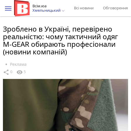
Всім.юа
Всі новини
Обговорення
Хмельницький
Зроблено в Україні, перевірено
реальністю: чому тактичний одяг
M-GEAR обирають професіонали
(новини компаній)
Реклама
share
visibility
0
5