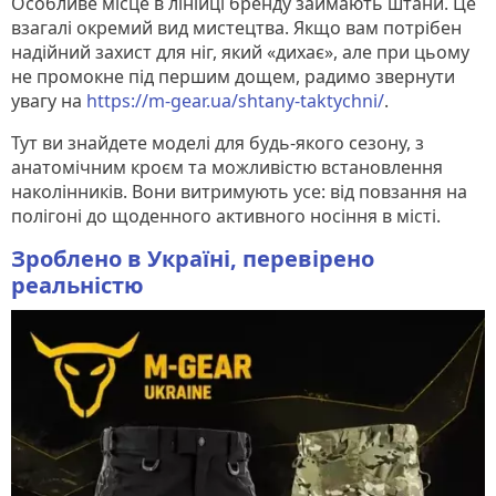
Особливе місце в лінійці бренду займають штани. Це
взагалі окремий вид мистецтва. Якщо вам потрібен
надійний захист для ніг, який «дихає», але при цьому
не промокне під першим дощем, радимо звернути
увагу на
https://m-gear.ua/shtany-taktychni/
.
Тут ви знайдете моделі для будь-якого сезону, з
анатомічним кроєм та можливістю встановлення
наколінників. Вони витримують усе: від повзання на
полігоні до щоденного активного носіння в місті.
Зроблено в Україні, перевірено
реальністю