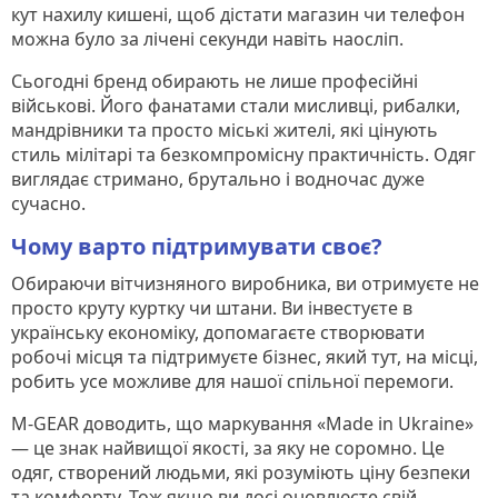
кут нахилу кишені, щоб дістати магазин чи телефон
можна було за лічені секунди навіть наосліп.
Сьогодні бренд обирають не лише професійні
військові. Його фанатами стали мисливці, рибалки,
мандрівники та просто міські жителі, які цінують
стиль мілітарі та безкомпромісну практичність. Одяг
виглядає стримано, брутально і водночас дуже
сучасно.
Чому варто підтримувати своє?
Обираючи вітчизняного виробника, ви отримуєте не
просто круту куртку чи штани. Ви інвестуєте в
українську економіку, допомагаєте створювати
робочі місця та підтримуєте бізнес, який тут, на місці,
робить усе можливе для нашої спільної перемоги.
M-GEAR доводить, що маркування «Made in Ukraine»
— це знак найвищої якості, за яку не соромно. Це
одяг, створений людьми, які розуміють ціну безпеки
та комфорту. Тож якщо ви досі оновлюєте свій