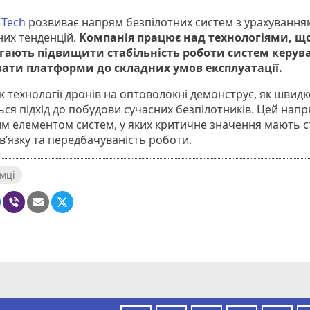
 Tech
розвиває напрям безпілотних систем з урахування
них тенденцій.
Компанія працює над технологіями, щ
ають підвищити стабільність роботи систем керув
ати платформи до складних умов експлуатації.
к технології дронів на оптоволокні демонструє, як швидк
ся підхід до побудови сучасних безпілотників. Цей напр
м елементом систем, у яких критичне значення мають ст
в’язку та передбачуваність роботи.
мці