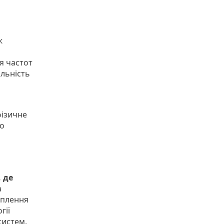
ж
я частот
ільність
фізичне
но
 де
а
оплення
гії
систем.