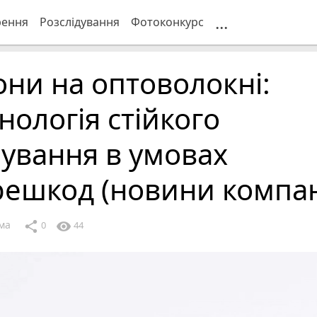
...
рення
Розслідування
Фотоконкурс
ни на оптоволокні:
нологія стійкого
ування в умовах
решкод (новини компан
ма
share
visibility
0
44