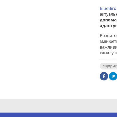
BlueBird
актуаль
допомаг
адаптув
Розвито
змінюєть
важливи
каналу з
підприє