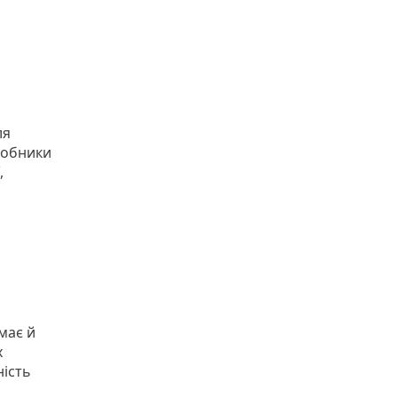
ля
робники
,
має й
х
ність