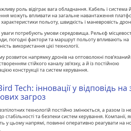
жливу роль відіграє вага обладнання. Кабель і система 
ння можуть впливати на загальне навантаження платфо
 характеристики польоту, швидкість і маневровість дрон
 уваги потребують умови середовища. Рельєф місцевост
ди, погодні фактори та маршрут польоту впливають на
ість використання цієї технології.
му розвиток напрямку дронів на оптоволокні пов’язаний
створенням стійкого каналу зв’язку, а й із постійною
цією конструкції та систем керування.
ird Tech: інновації у відповідь на
ових загроз
зпілотних технологій постійно змінюється, а разом із н
о стабільності та безпеки систем керування. Компанії, я
ь у цьому напрямі, повинні оперативно реагувати на но
.