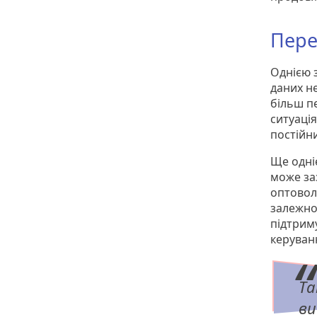
Пере
Однією з
даних н
більш п
ситуаці
постійн
Ще одні
може заз
оптовол
залежно
підтриму
керуван
Та
ви