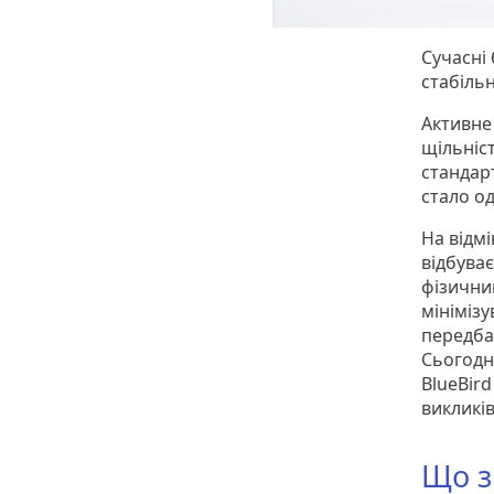
Сучасні
стабіль
Активне
щільніст
стандар
стало од
На відмі
відбува
фізични
мініміз
передба
Сьогодні
BlueBir
викликі
Що з