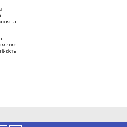
м
о
ання та
о
ям стає
ійкість