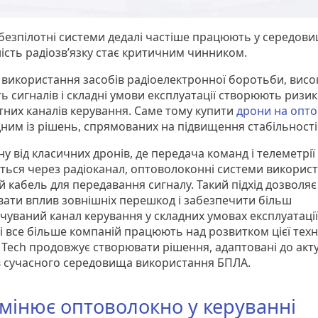
 безпілотні системи дедалі частіше працюють у середовищ
ність радіозв’язку стає критичним чинником.
 використання засобів радіоелектронної боротьби, висо
ь сигналів і складні умови експлуатації створюють ризик
тних каналів керування. Саме тому купити
дрони на опто
ним із рішень, спрямованих на підвищення стабільності 
ну від класичних дронів, де передача команд і телеметрії
ється через радіоканал, оптоволоконні системи викорис
й кабель для передавання сигналу. Такий підхід дозволяє
увати вплив зовнішніх перешкод і забезпечити більш
чуваний канал керування у складних умовах експлуатації
 все більше компаній працюють над розвитком цієї техно
d Tech продовжує створювати рішення, адаптовані до акт
в сучасного середовища використання БПЛА.
мінює оптоволокно у керуванні