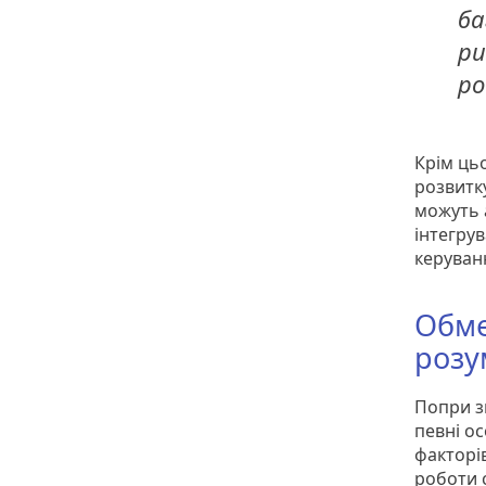
ба
ри
ро
Крім ць
розвитк
можуть а
інтегру
керуван
Обме
розу
Попри з
певні ос
факторі
роботи 