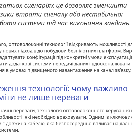
гатьох сценаріях це дозволяє зменшити
зики втрати сигналу або нестабільної
боти системи під час виконання завдань.
ого, оптоволоконні технології відкривають можливості д
у нових підходів до побудови безпілотних платформ. Ви
даптувати конфігурації під конкретні умови експлуатації
вати додаткові системи передачі даних і вдосконалювати
ня в умовах підвищеного навантаження на канал зв’язку.
ження технології: чому важливо
міти не лише переваги
начні переваги, технологія оптоволоконного керування 
обливості, які необхідно враховувати. Одним із ключови
в є довжина кабелю, яка безпосередньо впливає на даль
системи.