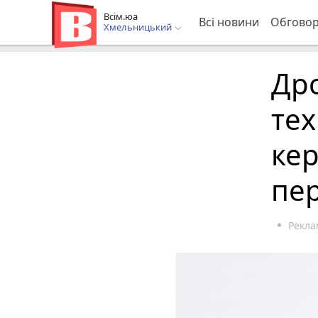
Всім.юа
Всі новини
Обгово
Хмельницький
Дро
тех
кер
пе
Рекла