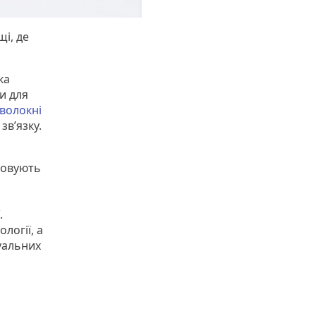
і, де
ка
и для
волокні
зв’язку.
товують
.
логії, а
уальних