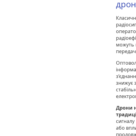
дро
Класичн
радіоси
операто
радіоеф
можуть 
передачі
Оптовол
інформа
з’єднан
знижує з
стабіль
електро
Дрони н
традиц
сигналу
або впли
продовж