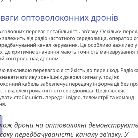
ваги оптоволоконних дронів
 головних переваг є стабільність зв’язку. Оскільки пере
е залежить від радіочастотного середовища, оператор 
ередбачуваний канал керування. Це особливо важливо у
ях, де критичне значення мають точність маневрування 
ий контроль над дроном.
єю важливою перевагою є стійкість до перешкод. Радіок
навати впливу зовнішніх джерел сигналу, тоді як
оконний кабель забезпечує передачу інформації без пр
сті від електромагнітного середовища. Це дозволяє
вати стабільність передачі відео, телеметрії та команд
ня.
кож дрони на оптоволокні демонструют
соку передбачуваність каналу зв’язку. У