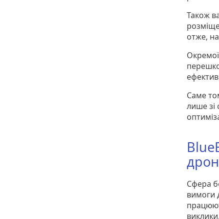
Також ва
розміще
отже, на
Окремої
перешко
ефективн
Саме то
лише зі 
оптиміза
BlueB
дрон
Сфера бе
вимоги д
працюют
виклики