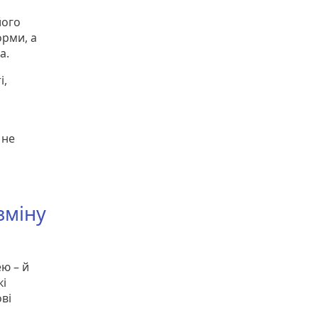
його
рми, а
а.
і,
 не
 зміну
ею – й
кі
ві