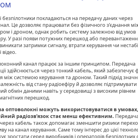
ном
і безпілотники покладаються на передачу даних через
гнал. Це дозволяє працювати без фізичного з’єднання мі
ром і дроном, однак робить систему залежною від умов
іру. У разі появи потужних перешкод або перевантаженн
виникати затримки сигналу, втрати керування чи нестаб
 відео.
оконний канал працює за іншим принципом. Передача
ції здійснюється через тонкий кабель, який забезпечує 
ня між системою керування та дроном. Такий підхід знач
алежність від стану радіоефіру й дозволяє підтримувати
ний обмін даними навіть у середовищі з високим рівнем
магнітних перешкод.
а оптоволокні можуть використовуватися в умовах,
ійний радіозв’язок стає менш ефективним.
Передач
 через кабель також допомагає зменшити ризики перех
ву на канал керування. Саме тому інтерес до цієї техноло
ує зростати серед виробників і операторів безпілотних 