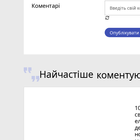
Коментарі
Опублікувати
Найчастіше
коменту
1
с
е
д
н