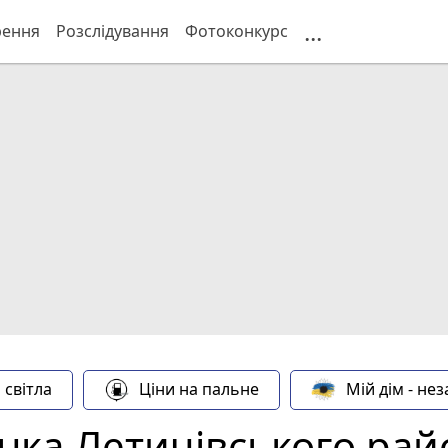
...
рення
Розслідування
Фотоконкурс
 світла
Ціни на пальне
Мій дім - не
нка Летичівського рай