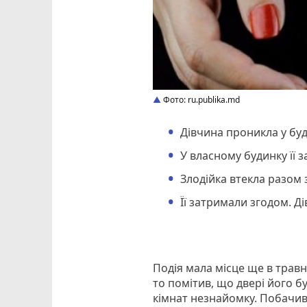
Фото: ru.publika.md
Дівчина проникла у буд
У власному будинку її 
Злодійка втекла разом 
Її затримали згодом. Ді
Подія мала місце ще в трав
то помітив, що двері його бу
кімнат незнайомку. Побачивш