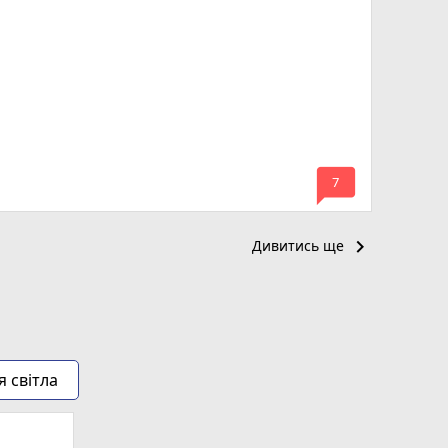
mode_comment
7
keyboard_arrow_right
Дивитись ще
я світла