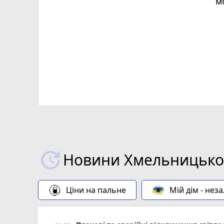
м
Х
Новини Хмельницьког
Ціни на пальне
Мій дім - нез