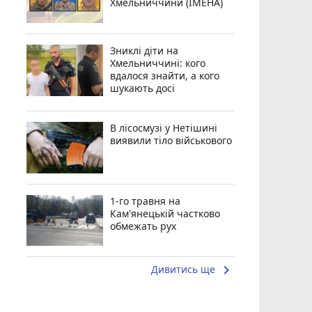
Хмельниччини (ІМЕНА)
Зниклі діти на
Хмельниччині: кого
вдалося знайти, а кого
шукають досі
В лісосмузі у Нетішині
виявили тіло військового
1-го травня на
Кам'янецькій частково
обмежать рух
keyboard_arrow_right
Дивитись ще