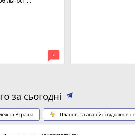
обільності
мельницького
mode_comment
31
о за сьогодні
алежна Україна
Планові та аварійні відключенн