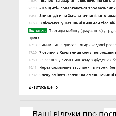
Планові та аварійні відключення світ
21:05
«На щиті» повертаються троє захисник
20:28
Зниклі діти на Хмельниччині: кого вда
19:41
В лісосмузі у Нетішині виявили тіло ві
18:53
Від читача
Протидія мобінгу (цькуванню) у трудо
права
Симчишин підписав чотири кадрові розп
18:18
7 серпня у Хмельницькому попрощають
17:29
23 серпня у Хмельницькому відбудеться б
16:50
Через самовільне втручання в мережі без
16:11
Спеку змінять грози: на Хмельниччин
15:32
Зґвалтував погрожуючи ножем: на Шепеті
14:59
keyboard_arrow_right
Дивитись ще
6 років за ґратами проведе водій за смер
14:25
На річці Вовк у Летичеві зафіксовано м
13:37
На Кам’янеччині жінка обікрала рідну баб
12:54
Ваші відгуки про пос
На Панаса Мирного зупинили п’яного воді
12:20