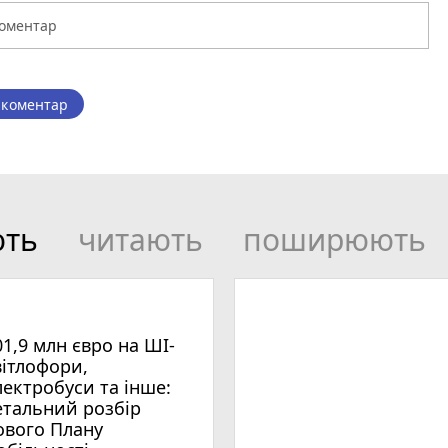
 коментар
ють
читають
поширюють
01,9 млн євро на ШІ-
вітлофори,
лектробуси та інше:
етальний розбір
ового Плану