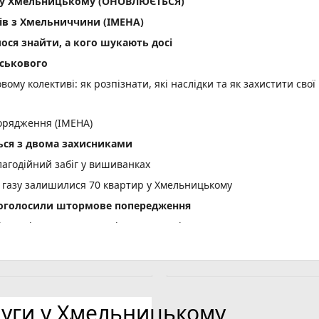
ла у Хмельницькому (ОНОВЛЮЄТЬСЯ)
ів з Хмельниччини (ІМЕНА)
лося знайти, а кого шукають досі
йськового
вому колективі: як розпізнати, які наслідки та як захистити свої
орядження (ІМЕНА)
ся з двома захисниками
лагодійний забіг у вишиванках
 газу залишилися 70 квартир у Хмельницькому
і оголосили штормове попередження
вщині судитимуть 34-річного чоловіка
тельну ДТП біля Голоскова
асовий мор риби: деталі
усю, яка отримала виплати за загиблого сина
луги у Хмельницькому
я без прав