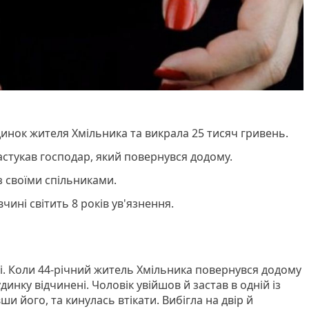
инок жителя Хмільника та викрала 25 тисяч гривень.
застукав господар, який повернувся додому.
з своїми спільниками.
вчині світить 8 років ув'язнення.
ні. Коли 44-річний житель Хмільника повернувся додому
динку відчинені. Чоловік увійшов й застав в одній із
и його, та кинулась втікати. Вибігла на двір й