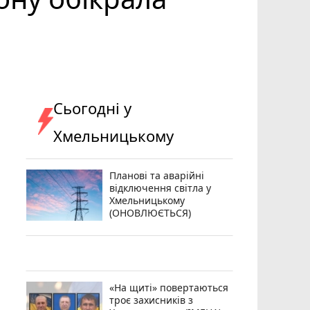
Сьогодні у
Хмельницькому
Планові та аварійні
відключення світла у
Хмельницькому
(ОНОВЛЮЄТЬСЯ)
«На щиті» повертаються
троє захисників з