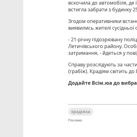
вскочила до автомобіля, де ї
встигла забрати з будинку 2
Згодом оперативники встано
виявились жителі сусідньої о
- 21-річну підозрювану полі
Летичівського району. Особи
затримання, - йдеться у пов
Справу розслідують за част
(грабіж). Крадіям світить до
Додайте Всім.юа до вибра
крадіжка