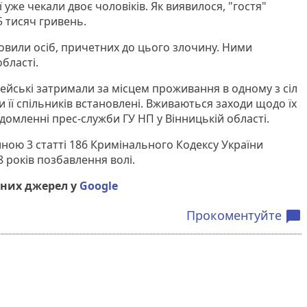
ї уже чекали двоє чоловіків. Як виявилося, "гостя"
5 тисяч гривень.
вили осіб, причетних до цього злочину. Ними
бласті.
цейські затримали за місцем проживання в одному з сіл
 її спільників встановлені. Вживаються заходи щодо їх
ідомленні прес-служби ГУ НП у Вінницькій області.
иною 3 статті 186 Кримінального Кодексу України
 8 років позбавлення волі.
них джерел у
Google
Прокоментуйте
chat_bubble