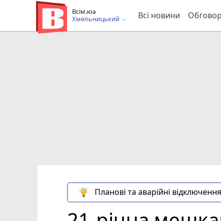
Всім.юа
Всі новини
Обгово
Хмельницький
Планові та аварійні відключення
21-річна мешка