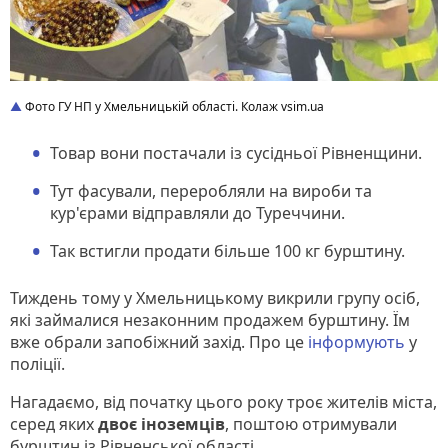
Фото ГУ НП у Хмельницькій області. Колаж vsim.ua
Товар вони постачали із сусідньої Рівненщини.
Тут фасували, переробляли на вироби та
кур'єрами відправляли до Туреччини.
Так встигли продати більше 100 кг бурштину.
Тиждень тому у Хмельницькому викрили групу осіб,
які займалися незаконним продажем бурштину. Їм
вже обрали запобіжний захід. Про це
інформують
у
поліції.
Нагадаємо, від початку цього року троє жителів міста,
серед яких
двоє іноземців
, поштою отримували
бурштин із Рівненської області.