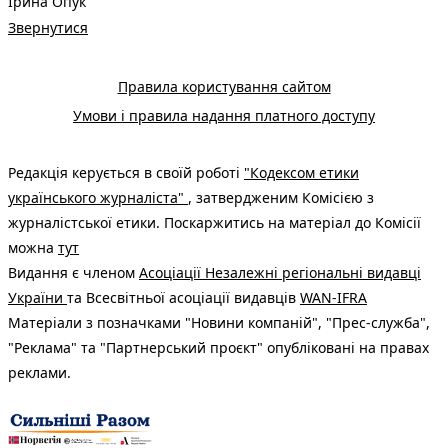
Ірина Опук
Звернутися
Правила користування сайтом
Умови і правила надання платного доступу
Редакція керується в своїй роботі
"Кодексом етики
українського журналіста"
, затвердженим Комісією з
журналістської етики. Поскаржитись на матеріал до Комісії
можна
тут
Видання є членом
Асоціації Незалежні регіональні видавці
України
та Всесвітньої асоціації видавців
WAN-IFRA
Матеріали з позначками "Новини компаній", "Прес-служба",
"Реклама" та "Партнерський проєкт" опубліковані на правах
реклами.