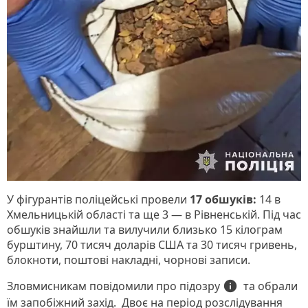
У фігурантів поліцейські провели
17 обшуків:
14 в
Хмельницькій області та ще 3 — в Рівненській. Під час
обшуків знайшли та вилучили близько 15 кілограм
бурштину, 70 тисяч доларів США та 30 тисяч гривень,
блокноти, поштові накладні, чорнові записи.
підозру
info
Зловмисникам повідомили про
та обрали
їм запобіжний захід. Двоє на період розслідування