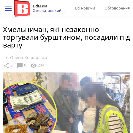
Всім.юа
Всі новини
Обговорення
Хмельницький
Хмельничан, які незаконно
торгували бурштином, посадили під
варту
Олена Кошарська
chat_bubble
share
visibility
0
0
204