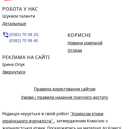
РОБОТА У НАС
Шукаєм таланти
Детальніше
phone_in_talk
(0382) 70 98 20,
КОРИСНЕ
(0382) 70 98 40
Новини компаній
Огляди
РЕКЛАМА НА САЙТІ
Ірина Опук
Звернутися
Правила користування сайтом
Умови і правила надання платного доступу
Редакція керується в своїй роботі
"Кодексом етики
українського журналіста"
, затвердженим Комісією з
журналістської етики. Поскаржитись на матеріал до Комісії