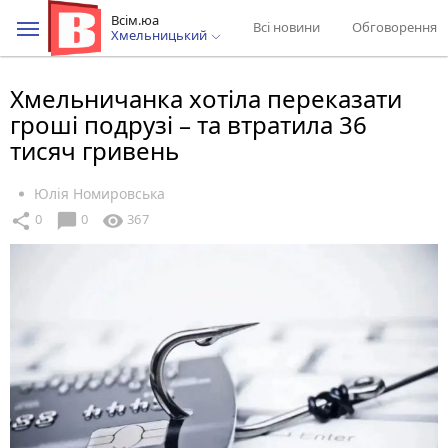
Всім.юа
Всі новини
Обговорення
Хмельницький
Хмельничанка хотіла переказати
гроші подрузі – та втратила 36
тисяч гривень
Юлія Номировська
chat_bubble
share
visibility
0
0
367