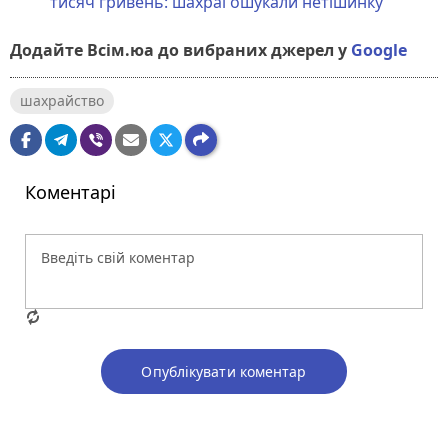
тисяч гривень: шахраї ошукали нетішинку
Додайте Всім.юа до вибраних джерел у
Google
шахрайство
Коментарі
Опублікувати коментар