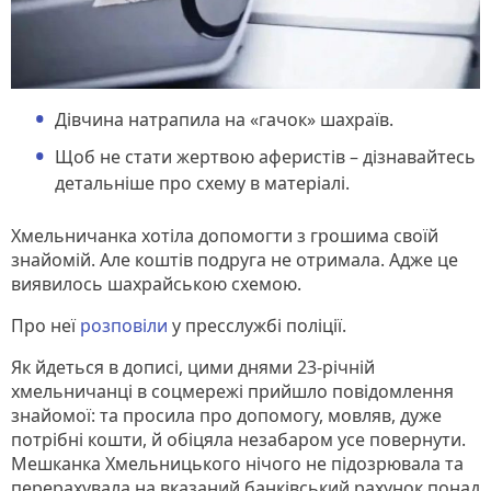
Дівчина натрапила на «гачок» шахраїв.
Щоб не стати жертвою аферистів – дізнавайтесь
детальніше про схему в матеріалі.
Хмельничанка хотіла допомогти з грошима своїй
знайомій. Але коштів подруга не отримала. Адже це
виявилось шахрайською схемою.
Про неї
розповіли
у пресслужбі поліції.
Як йдеться в дописі, цими днями 23-річній
хмельничанці в соцмережі прийшло повідомлення
знайомої: та просила про допомогу, мовляв, дуже
потрібні кошти, й обіцяла незабаром усе повернути.
Мешканка Хмельницького нічого не підозрювала та
перерахувала на вказаний банківський рахунок понад