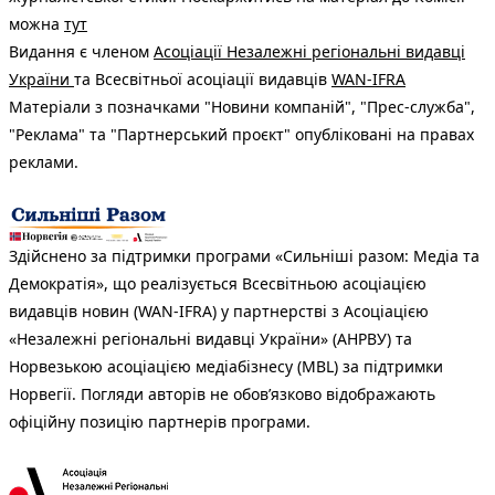
можна
тут
Видання є членом
Асоціації Незалежні регіональні видавці
України
та Всесвітньої асоціації видавців
WAN-IFRA
Матеріали з позначками "Новини компаній", "Прес-служба",
"Реклама" та "Партнерський проєкт" опубліковані на правах
реклами.
Здійснено за підтримки програми «Сильніші разом: Медіа та
Демократія», що реалізується Всесвітньою асоціацією
видавців новин (WAN-IFRA) у партнерстві з Асоціацією
«Незалежні регіональні видавці України» (АНРВУ) та
Норвезькою асоціацією медіабізнесу (MBL) за підтримки
Норвегії. Погляди авторів не обов’язково відображають
офіційну позицію партнерів програми.