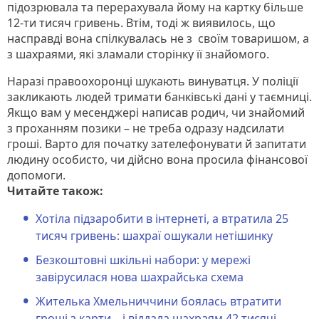
підозрювала та перерахувала йому на картку більше
12-ти тисяч гривень. Втім, тоді ж виявилось, що
насправді вона спілкувалась не з своїм товаришом, а
з шахраями, які зламали сторінку її знайомого.
Наразі правоохоронці шукають винуватця. У поліції
закликають людей тримати банківські дані у таємниці.
Якщо вам у месенджері написав родич, чи знайомий
з проханням позики – не треба одразу надсилати
гроші. Варто для початку зателефонувати й запитати
людину особисто, чи дійсно вона просила фінансової
допомоги.
Читайте також:
Хотіла підзаробити в інтернеті, а втратила 25
тисяч гривень: шахраї ошукали нетішинку
Безкоштовні шкільні набори: у мережі
завірусилася нова шахрайська схема
Жителька Хмельниччини боялась втратити
гроші з карти – і віддала шахраям 42 тисячі