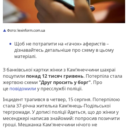
Фото: lexinform.com.ua
Щоб не потрапити на «гачок» аферистів –
дізнавайтесь детальніше про схему в цьому
матеріалі.
З банківської картки жінки з Кам’янеччини шахраї
поцупили
понад 12 тисяч гривень
. Потерпіла стала
жертвою схеми
"Друг просить у борг"
. Про
це
повідомили
у пресслужбі поліції.
Інцидент трапився в четвер, 15 серпня. Потерпілою
стала 37-річна жителька Кам’янець-Подільської
тергромади. У дописі поліції йдеться, що до жінки у
месенджері написав знайомий: попросив позичити
гроші. Мешканка Кам'янеччини нічого не