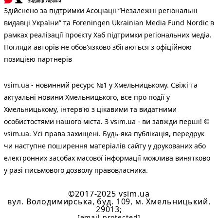
Здійснено за підтримки Асоціації “Незалежні регіональні
видавці України” та Foreningen Ukrainian Media Fund Nordic в
рамках реалізації проєкту Хаб підтримки регіональних медіа.
Погляди авторів не обов'язково збігаються з офіційною
позицією партнерів
vsim.ua - новинний ресурс №1 у Хмельницькому. Свіжі та
актуальні новини Хмельницького, все про події у
Хмельницькому, інтерв'ю з цікавими та видатними
особистостями нашого міста. З vsim.ua - ви завжди перші! ©
vsim.ua. Усі права захищені. Будь-яка публiкацiя, передрук
чи наступне поширення матеріалів сайту у друкованих або
електронних засобах масової інформації можлива винятково
у разі письмового дозволу правовласника.
©2017-2025 vsim.ua
вул. Володимирська, буд. 109, м. Хмельницький,
29013;
[email protected]