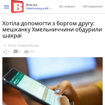
Всім.юа
Всі новини
Обговорення
Хмельницький
Хотіла допомогти з боргом другу:
мешканку Хмельниччини обдурили
шахраї
Юлія Номировська
chat_bubble
share
visibility
0
0
262