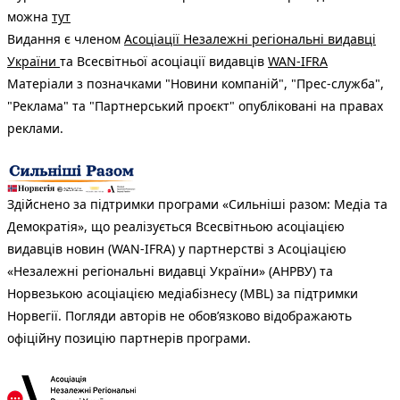
можна
тут
Видання є членом
Асоціації Незалежні регіональні видавці
України
та Всесвітньої асоціації видавців
WAN-IFRA
Матеріали з позначками "Новини компаній", "Прес-служба",
"Реклама" та "Партнерський проєкт" опубліковані на правах
реклами.
Здійснено за підтримки програми «Сильніші разом: Медіа та
Демократія», що реалізується Всесвітньою асоціацією
видавців новин (WAN-IFRA) у партнерстві з Асоціацією
«Незалежні регіональні видавці України» (АНРВУ) та
Норвезькою асоціацією медіабізнесу (MBL) за підтримки
Норвегії. Погляди авторів не обов’язково відображають
офіційну позицію партнерів програми.