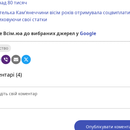
ад 80 тисяч
елька Кам’янеччини вісім років отримувала соцвиплати
ховуючи свої статки
 Всім.юа до вибраних джерел у
Google
ство
нтарі (4)
Опублікувати комент