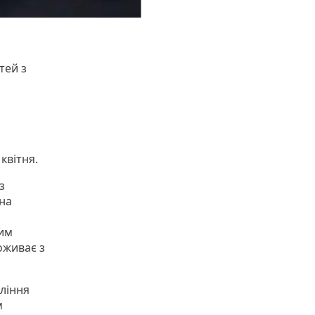
тей з
 квітня.
з
она
ким
оживає з
ління
м