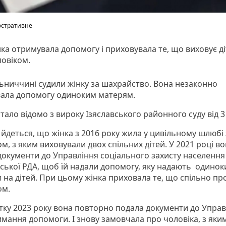
юстративне
ка отримувала допомогу і приховувала те, що виховує ді
овіком.
ьниччині судили жінку за шахрайство. Вона незаконно
ала допомогу одиноким матерям.
тало відомо з вироку Ізяславського районного суду від 3
 йдеться, що жінка з 2016 року жила у цивільному шлюбі 
м, з яким виховували двох спільних дітей. У 2021 році в
документи до Управління соціального захисту населення
ської РДА, щоб їй надали допомогу, яку надають одино
 на дітей. При цьому жінка приховала те, що спільно пр
ом.
тку 2023 року вона повторно подала документи до Управ
имання допомоги. І знову замовчала про чоловіка, з яки