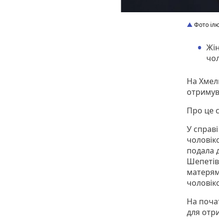
Фото іл
Жін
чол
На Хмел
отримув
Про це с
У справі
чоловіко
подала 
Шепетів
матерям
чоловік
На поча
для отр