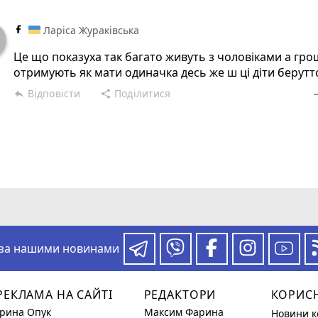
Ларіса Жураківська
Це що показуха так багато живуть з чоловіками а гро
отримують як мати одиначка десь же ш ці діти беруттс
Відповісти
Поділитися
reply
share
rem
 за нашими новинами
РЕКЛАМА НА САЙТІ
РЕДАКТОРИ
КОРИС
Ірина Опук
Максим Фарина
Новини к