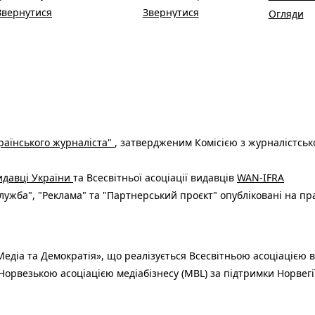
Звернутися
Звернутися
Огляди
раїнського журналіста"
, затвердженим Комісією з журналістськ
видавці України
та Всесвітньої асоціації видавців
WAN-IFRA
ужба", "Реклама" та "Партнерський проєкт" опубліковані на пр
едіа та Демократія», що реалізується Всесвітньою асоціацією в
Норвезькою асоціацією медіабізнесу (MBL) за підтримки Норвегі