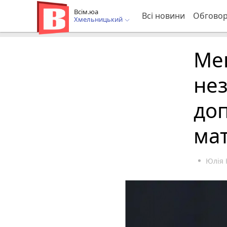
Всім.юа
Всі новини
Обгово
Хмельницький
Ме
не
до
мат
Юлія 