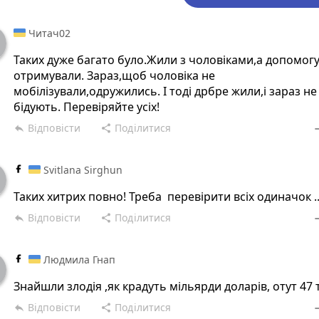
Читач02
Таких дуже багато було.Жили з чоловіками,а допомог
отримували. Зараз,щоб чоловіка не
мобілізували,одружились. І тоді дрбре жили,і зараз не
бідують. Перевіряйте усіх!
Відповісти
Поділитися
reply
share
rem
Svitlana Sirghun
Таких хитрих повно! Треба перевірити всіх одиначок ..
Відповісти
Поділитися
reply
share
rem
Людмила Гнап
Знайшли злодія ,як крадуть мільярди доларів, отут 47 
Відповісти
Поділитися
reply
share
rem