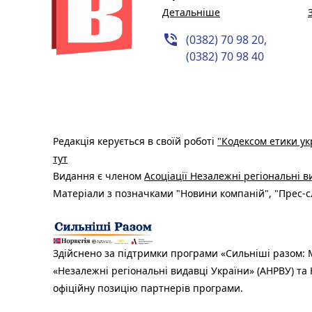
Детальніше
phone_in_talk
(0382) 70 98 20,
(0382) 70 98 40
Редакція керується в своїй роботі
"Кодексом етики ук
тут
Видання є членом
Асоціації Незалежні регіональні 
Матеріали з позначками "Новини компаній", "Прес-сл
Здійснено за підтримки програми «Сильніші разом: М
«Незалежні регіональні видавці України» (АНРВУ) та 
офіційну позицію партнерів програми.