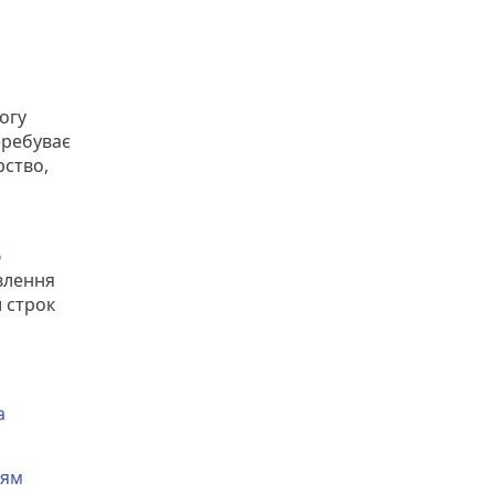
огу
перебуває
рство,
ю
авлення
й строк
а
аям