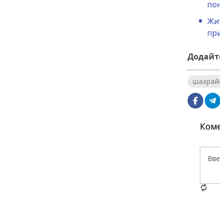
пон
Жит
при
Додайте
шахрай
Коме