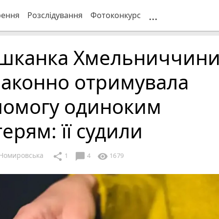
...
рення
Розслідування
Фотоконкурс
шканка Хмельниччин
законно отримувала
помогу одиноким
ерям: її судили
Номировська
chat_bubble
share
visibility
1
4
1679