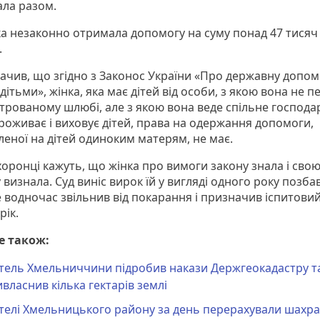
ла разом.
нка незаконно отримала допомогу на суму понад 47 тисяч
ь.
начив, що згідно з Законос України «Про державну допом
 дітьми», жінка, яка має дітей від особи, з якою вона не 
строваному шлюбі, але з якою вона веде спільне господа
роживає і виховує дітей, права на одержання допомоги,
леної на дітей одиноким матерям, не має.
оронці кажуть, що жінка про вимоги закону знала і сво
визнала. Суд виніс вирок їй у вигляді одного року позб
е водночас звільнив від покарання і призначив іспитови
рік.
е також:
тель Хмельниччини підробив накази Держгеокадастру т
власнив кілька гектарів землі
телі Хмельницького району за день перерахували шахр