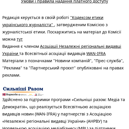
Умови і правила надання платного доступу
Редакція керується в своїй роботі
"Кодексом етики
українського журналіста"
, затвердженим Комісією з
журналістської етики. Поскаржитись на матеріал до Комісії
можна
тут
Видання є членом
Асоціації Незалежні регіональні видавці
України
та Всесвітньої асоціації видавців
WAN-IFRA
Матеріали з позначками "Новини компаній", "Прес-служба",
"Реклама" та "Партнерський проєкт" опубліковані на правах
реклами.
Здійснено за підтримки програми «Сильніші разом: Медіа та
Демократія», що реалізується Всесвітньою асоціацією
видавців новин (WAN-IFRA) у партнерстві з Асоціацією
«Незалежні регіональні видавці України» (АНРВУ) та
Норвезькою асоціацією медіабізнесу (MBL) за підтримки