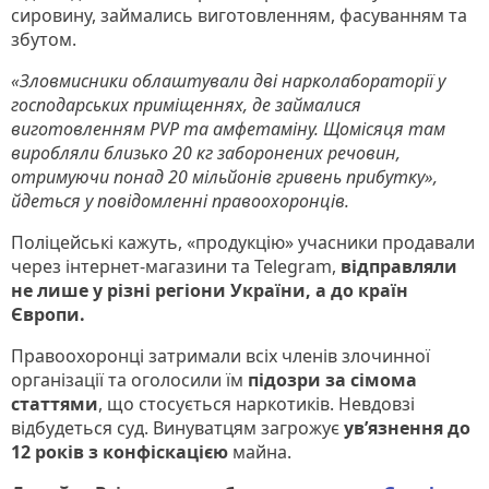
сировину, займались виготовленням, фасуванням та
збутом.
«Зловмисники облаштували дві нарколабораторії у
господарських приміщеннях, де займалися
виготовленням PVP та амфетаміну. Щомісяця там
виробляли близько 20 кг заборонених речовин,
отримуючи понад 20 мільйонів гривень прибутку»,
йдеться у повідомленні правоохоронців.
Поліцейські кажуть, «продукцію» учасники продавали
через інтернет-магазини та Telegram,
відправляли
не лише у різні регіони України, а до країн
Європи.
Правоохоронці затримали всіх членів злочинної
організації та оголосили їм
підозри за сімома
статтями
, що стосується наркотиків. Невдовзі
відбудеться суд. Винуватцям загрожує
ув’язнення до
12 років з конфіскацією
майна.