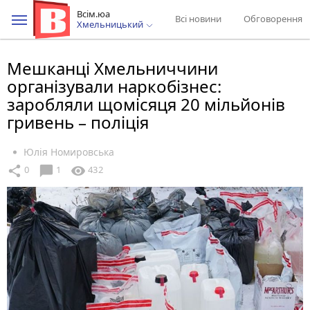
Всім.юа
Всі новини
Обговорення
Хмельницький
Мешканці Хмельниччини
організували наркобізнес:
заробляли щомісяця 20 мільйонів
гривень – поліція
Юлія Номировська
chat_bubble
share
visibility
0
1
432