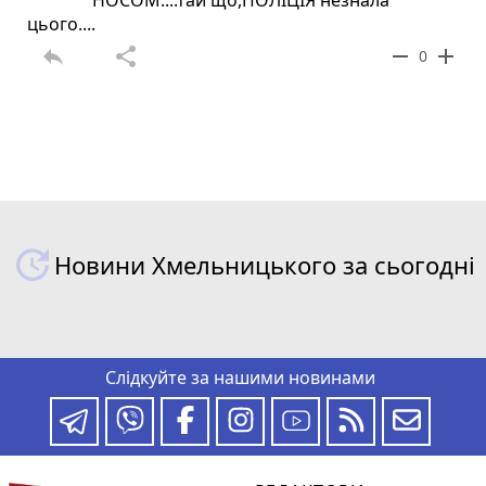
цього....
reply
share
remove
add
0
Новини Хмельницького за сьогодні
Слідкуйте за нашими новинами