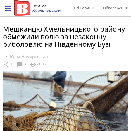
Всім.юа
Всі новини
Обговорення
Хмельницький
Мешканцю Хмельницького району
обмежили волю за незаконну
риболовлю на Південному Бузі
Юлія Номировська
chat_bubble
share
visibility
1
0
4005