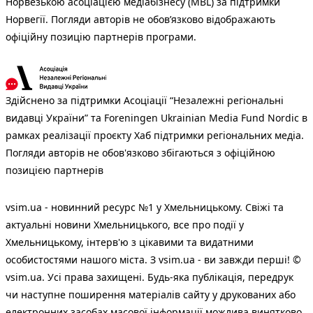
Норвезькою асоціацією медіабізнесу (MBL) за підтримки
Норвегії. Погляди авторів не обов’язково відображають
офіційну позицію партнерів програми.
Здійснено за підтримки Асоціації “Незалежні регіональні
видавці України” та Foreningen Ukrainian Media Fund Nordic в
рамках реалізації проєкту Хаб підтримки регіональних медіа.
Погляди авторів не обов'язково збігаються з офіційною
позицією партнерів
vsim.ua - новинний ресурс №1 у Хмельницькому. Свіжі та
актуальні новини Хмельницького, все про події у
Хмельницькому, інтерв'ю з цікавими та видатними
особистостями нашого міста. З vsim.ua - ви завжди перші! ©
vsim.ua. Усі права захищені. Будь-яка публiкацiя, передрук
чи наступне поширення матеріалів сайту у друкованих або
електронних засобах масової інформації можлива винятково