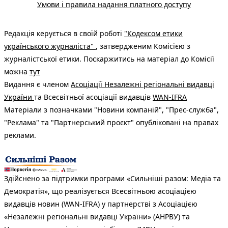
Умови і правила надання платного доступу
Редакція керується в своїй роботі
"Кодексом етики
українського журналіста"
, затвердженим Комісією з
журналістської етики. Поскаржитись на матеріал до Комісії
можна
тут
Видання є членом
Асоціації Незалежні регіональні видавці
України
та Всесвітньої асоціації видавців
WAN-IFRA
Матеріали з позначками "Новини компаній", "Прес-служба",
"Реклама" та "Партнерський проєкт" опубліковані на правах
реклами.
Здійснено за підтримки програми «Сильніші разом: Медіа та
Демократія», що реалізується Всесвітньою асоціацією
видавців новин (WAN-IFRA) у партнерстві з Асоціацією
«Незалежні регіональні видавці України» (АНРВУ) та