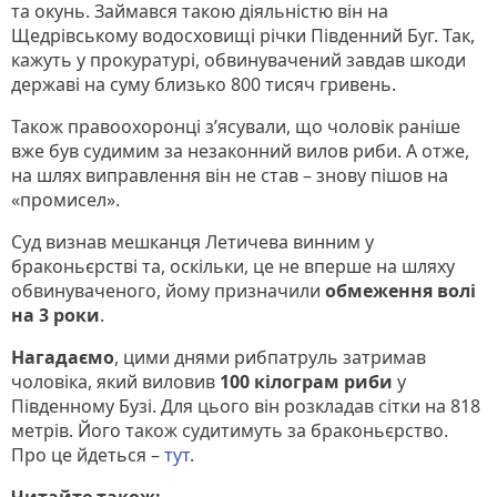
та окунь. Займався такою діяльністю він на
Щедрівському водосховищі річки Південний Буг. Так,
кажуть у прокуратурі, обвинувачений завдав шкоди
державі на суму близько 800 тисяч гривень.
Також правоохоронці з’ясували, що чоловік раніше
вже був судимим за незаконний вилов риби. А отже,
на шлях виправлення він не став – знову пішов на
«промисел».
Суд визнав мешканця Летичева винним у
браконьєрстві та, оскільки, це не вперше на шляху
обвинуваченого, йому призначили
обмеження волі
на 3 роки
.
Нагадаємо
, цими днями рибпатруль затримав
чоловіка, який виловив
100 кілограм риби
у
Південному Бузі. Для цього він розкладав сітки на 818
метрів. Його також судитимуть за браконьєрство.
Про це йдеться –
тут
.
Читайте також: