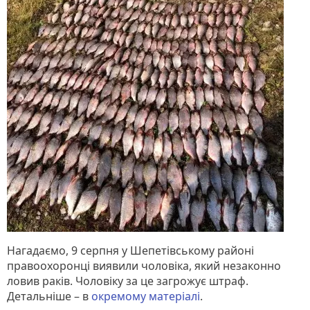
Нагадаємо, 9 серпня у Шепетівському районі
правоохоронці виявили чоловіка, який незаконно
ловив раків. Чоловіку за це загрожує штраф.
Детальніше – в
окремому матеріалі
.