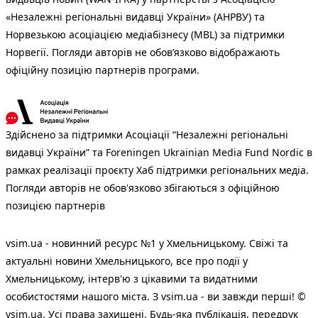
«Незалежні регіональні видавці України» (АНРВУ) та
Норвезькою асоціацією медіабізнесу (MBL) за підтримки
Норвегії. Погляди авторів не обов’язково відображають
офіційну позицію партнерів програми.
Здійснено за підтримки Асоціації “Незалежні регіональні
видавці України” та Foreningen Ukrainian Media Fund Nordic в
рамках реалізації проєкту Хаб підтримки регіональних медіа.
Погляди авторів не обов'язково збігаються з офіційною
позицією партнерів
vsim.ua - новинний ресурс №1 у Хмельницькому. Свіжі та
актуальні новини Хмельницького, все про події у
Хмельницькому, інтерв'ю з цікавими та видатними
особистостями нашого міста. З vsim.ua - ви завжди перші! ©
vsim.ua. Усі права захищені. Будь-яка публiкацiя, передрук