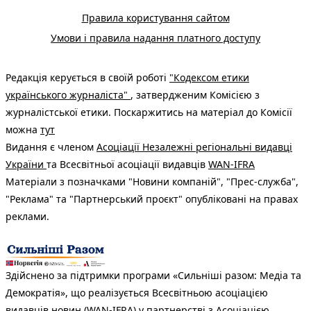
Правила користування сайтом
Умови і правила надання платного доступу
Редакція керується в своїй роботі
"Кодексом етики
українського журналіста"
, затвердженим Комісією з
журналістської етики. Поскаржитись на матеріал до Комісії
можна
тут
Видання є членом
Асоціації Незалежні регіональні видавці
України
та Всесвітньої асоціації видавців
WAN-IFRA
Матеріали з позначками "Новини компаній", "Прес-служба",
"Реклама" та "Партнерський проєкт" опубліковані на правах
реклами.
Здійснено за підтримки програми «Сильніші разом: Медіа та
Демократія», що реалізується Всесвітньою асоціацією
видавців новин (WAN-IFRA) у партнерстві з Асоціацією