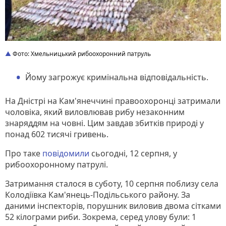
Фото: Хмельницький рибоохоронний патруль
Йому загрожує кримінальна відповідальність.
На Дністрі на Кам'янеччині правоохоронці затримали
чоловіка, який виловлював рибу незаконним
знаряддям на човні. Цим завдав збитків природі у
понад 602 тисячі гривень.
Про таке
повідомили
сьогодні, 12 серпня, у
рибоохоронному патрулі.
Затримання сталося в суботу, 10 серпня поблизу села
Колодіївка Кам'янець-Подільського району. За
даними інспекторів, порушник виловив двома сітками
52 кілограми риби. Зокрема, серед улову були: 1