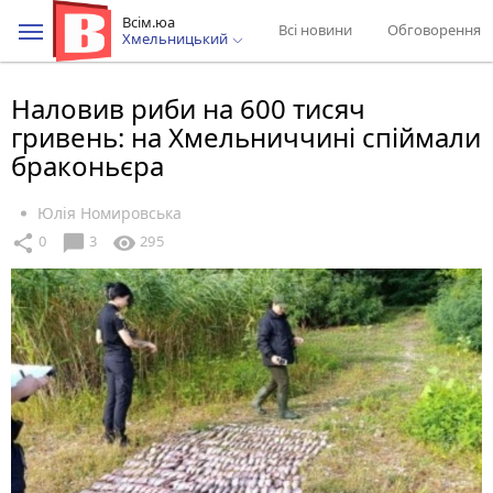
Всім.юа
Всі новини
Обговорення
Хмельницький
Наловив риби на 600 тисяч
гривень: на Хмельниччині спіймали
браконьєра
Юлія Номировська
chat_bubble
share
visibility
0
3
295