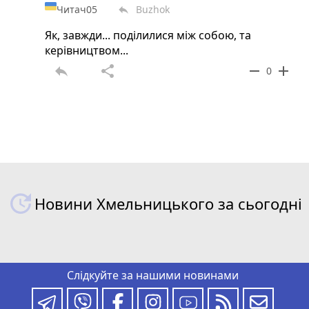
Читач05
Buzhok
reply
Як, завжди... поділилися між собою, та
керівництвом...
reply
share
remove
add
0
Новини Хмельницького за сьогодні
Слідкуйте за нашими новинами