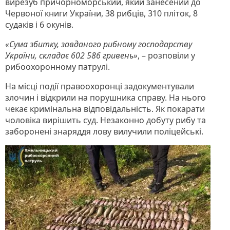
вирезуб причорноморський, який занесений до
Червоної книги України, 38 рибців, 310 пліток, 8
судаків і 6 окунів.
«Сума збитку, завданого рибному господарству
України, складає 602 586 гривень»
, – розповіли у
рибоохоронному патрулі.
На місці події правоохоронці задокументували
злочин і відкрили на порушника справу. На нього
чекає кримінальна відповідальність. Як покарати
чоловіка вирішить суд. Незаконно добуту рибу та
заборонені знаряддя лову вилучили поліцейські.