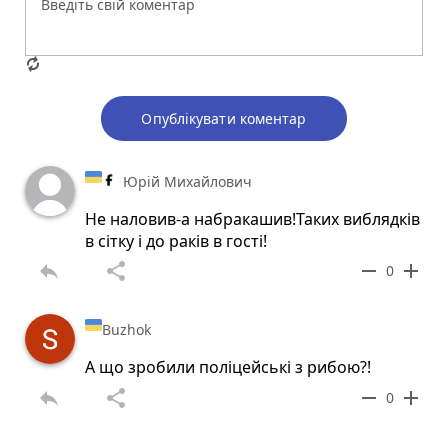
Опублікувати коментар
Юрій Михайлович
Не наловив-а набракашив!Таких виблядків
в сітку і до раків в гості!
reply
share
remove
add
0
Buzhok
А що зробили поліцейські з рибою?!
reply
share
remove
add
0