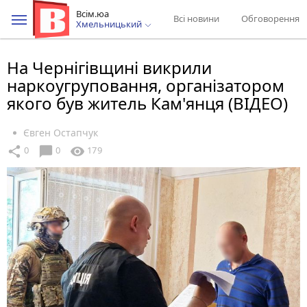
Всім.юа
Всі новини
Обговорення
Хмельницький
На Чернігівщині викрили
наркоугруповання, організатором
якого був житель Кам'янця (ВІДЕО)
Євген Остапчук
chat_bubble
share
visibility
0
0
179