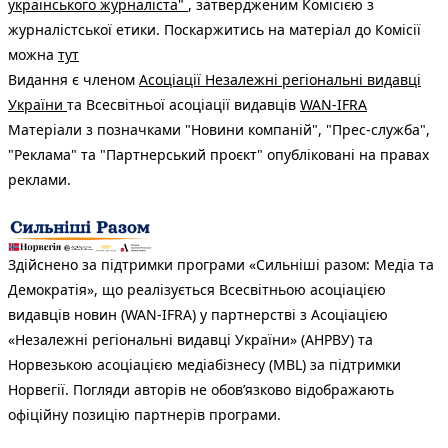
українського журналіста"
, затвердженим Комісією з
журналістської етики. Поскаржитись на матеріал до Комісії
можна
тут
Видання є членом
Асоціації Незалежні регіональні видавці
України
та Всесвітньої асоціації видавців
WAN-IFRA
Матеріали з позначками "Новини компаній", "Прес-служба",
"Реклама" та "Партнерський проєкт" опубліковані на правах
реклами.
Здійснено за підтримки програми «Сильніші разом: Медіа та
Демократія», що реалізується Всесвітньою асоціацією
видавців новин (WAN-IFRA) у партнерстві з Асоціацією
«Незалежні регіональні видавці України» (АНРВУ) та
Норвезькою асоціацією медіабізнесу (MBL) за підтримки
Норвегії. Погляди авторів не обов’язково відображають
офіційну позицію партнерів програми.