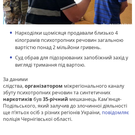
Наркоділки щомісяця продавали близько 4
кілограмів психотропних речовин загальною
вартістю понад 2 мільйони гривень.
Суд обрав для підозрюваних запобіжний захід у
вигляді тримання під вартою.
За даними
слідства,
організатором
міжрегіонального каналу
збуту психотропних речовин та синтетичних
наркотиків
був
35-річний
мешканець Кам'янця-
Подільського, який залучив до злочинної діяльності
ще п’ятьох осіб з різних регіонів України,
повідомляє
поліція Чернігівської області.