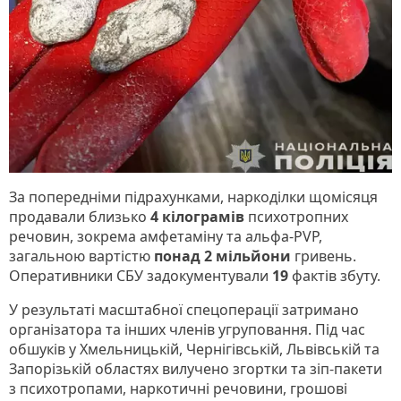
За попередніми підрахунками, наркоділки щомісяця
продавали близько
4 кілограмів
психотропних
речовин, зокрема амфетаміну та альфа-PVP,
загальною вартістю
понад 2 мільйони
гривень.
Оперативники СБУ задокументували
19
фактів збуту.
У результаті масштабної спецоперації затримано
організатора та інших членів угруповання. Під час
обшуків у Хмельницькій, Чернігівській, Львівській та
Запорізькій областях вилучено згортки та зіп-пакети
з психотропами, наркотичні речовини, грошові