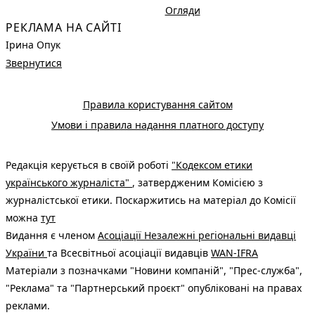
Огляди
РЕКЛАМА НА САЙТІ
Ірина Опук
Звернутися
Правила користування сайтом
Умови і правила надання платного доступу
Редакція керується в своїй роботі
"Кодексом етики
українського журналіста"
, затвердженим Комісією з
журналістської етики. Поскаржитись на матеріал до Комісії
можна
тут
Видання є членом
Асоціації Незалежні регіональні видавці
України
та Всесвітньої асоціації видавців
WAN-IFRA
Матеріали з позначками "Новини компаній", "Прес-служба",
"Реклама" та "Партнерський проєкт" опубліковані на правах
реклами.