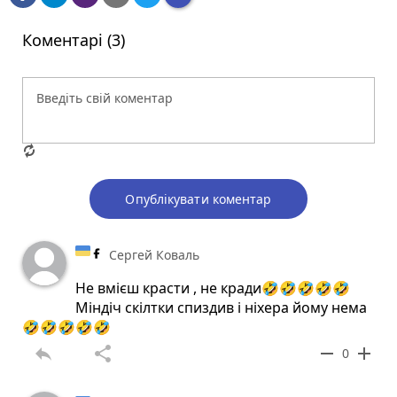
Коментарі (3)
Опублікувати коментар
Сергей Коваль
Не вмієш красти , не кради🤣🤣🤣🤣🤣
Міндіч скілтки спиздив і ніхера йому нема
🤣🤣🤣🤣🤣
reply
share
remove
add
0