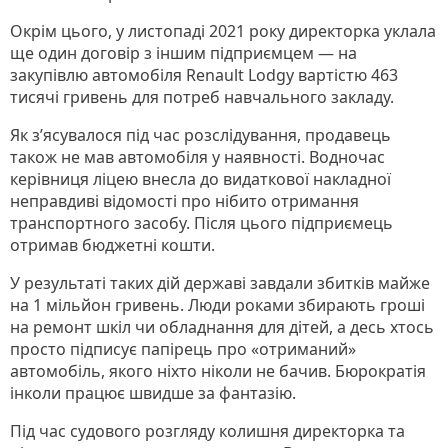
Окрім цього, у листопаді 2021 року директорка уклала
ще один договір з іншим підприємцем — на
закупівлю автомобіля Renault Lodgy вартістю 463
тисячі гривень для потреб навчального закладу.
Як з’ясувалося під час розслідування, продавець
також не мав автомобіля у наявності. Водночас
керівниця ліцею внесла до видаткової накладної
неправдиві відомості про нібито отримання
транспортного засобу. Після цього підприємець
отримав бюджетні кошти.
У результаті таких дій державі завдали збитків майже
на 1 мільйон гривень. Люди роками збирають гроші
на ремонт шкіл чи обладнання для дітей, а десь хтось
просто підписує папірець про «отриманий»
автомобіль, якого ніхто ніколи не бачив. Бюрократія
інколи працює швидше за фантазію.
Під час судового розгляду колишня директорка та