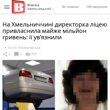
Всім.юа
Всі новини
Обговорення
Хмельницький
На Хмельниччині директорка ліцею
привласнила майже мільйон
гривень: її увʼязнили
Юлія Номировська
chat_bubble
share
visibility
0
3
899