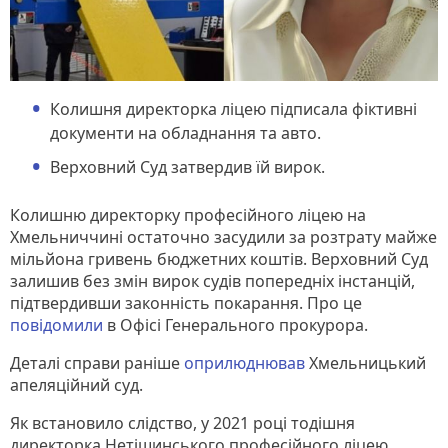
Колишня директорка ліцею підписала фіктивні
документи на обладнання та авто.
Верховний Суд затвердив їй вирок.
Колишню директорку професійного ліцею на
Хмельниччині остаточно засудили за розтрату майже
мільйона гривень бюджетних коштів. Верховний Суд
залишив без змін вирок судів попередніх інстанцій,
підтвердивши законність покарання. Про це
повідомили
в Офісі Генерального прокурора.
Деталі справи раніше
оприлюднював
Хмельницький
апеляційний суд.
Як встановило слідство, у 2021 році тодішня
директорка Нетішинського професійного ліцею