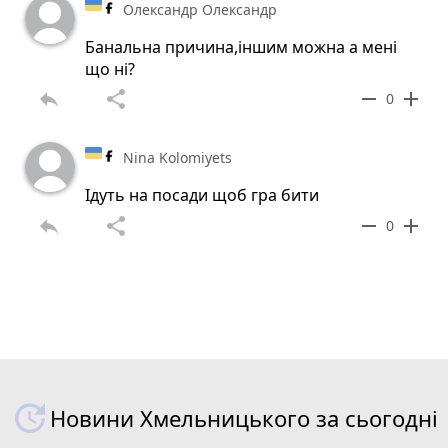
Олександр Олександр
Банальна причина,іншим можна а мені
що ні?
reply
share
remove
add
0
Nina Kolomiyets
Ідуть на посади щоб гра бити
reply
share
remove
add
0
Новини Хмельницького за сьогодні