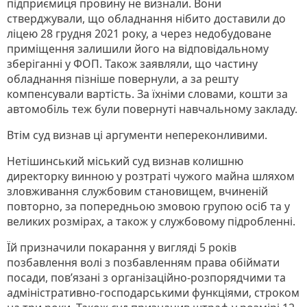
підприємиця провину не визнали. Вони
стверджували, що обладнання нібито доставили до
ліцею 28 грудня 2021 року, а через недобудоване
приміщення залишили його на відповідальному
зберіганні у ФОП. Також заявляли, що частину
обладнання пізніше повернули, а за решту
компенсували вартість. За їхніми словами, кошти за
автомобіль теж були повернуті навчальному закладу.
Втім суд визнав ці аргументи непереконливими.
Нетішинський міський суд визнав колишню
директорку винною у розтраті чужого майна шляхом
зловживання службовим становищем, вчиненій
повторно, за попередньою змовою групою осіб та у
великих розмірах, а також у службовому підробленні.
Їй призначили покарання у вигляді 5 років
позбавлення волі з позбавленням права обіймати
посади, пов’язані з організаційно-розпорядчими та
адміністративно-господарськими функціями, строком