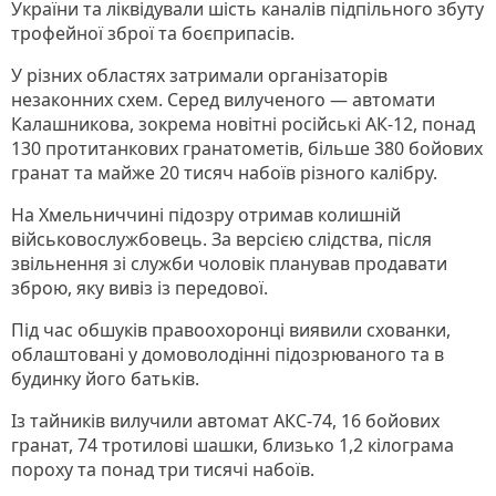
України та ліквідували шість каналів підпільного збуту
трофейної зброї та боєприпасів.
У різних областях затримали організаторів
незаконних схем. Серед вилученого — автомати
Калашникова, зокрема новітні російські АК-12, понад
130 протитанкових гранатометів, більше 380 бойових
гранат та майже 20 тисяч набоїв різного калібру.
На Хмельниччині підозру отримав колишній
військовослужбовець. За версією слідства, після
звільнення зі служби чоловік планував продавати
зброю, яку вивіз із передової.
Під час обшуків правоохоронці виявили схованки,
облаштовані у домоволодінні підозрюваного та в
будинку його батьків.
Із тайників вилучили автомат АКС-74, 16 бойових
гранат, 74 тротилові шашки, близько 1,2 кілограма
пороху та понад три тисячі набоїв.