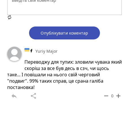
Опублікувати коментар
Yuriy Major
Переводжу для тупих: зловили чувака який
скоріш за все був десь в сзч, чи щось
таке... І повішали на нього свій черговий
"подвиг". 99% таких справ, це срана галіба
постановка!
reply
share
remove
add
0