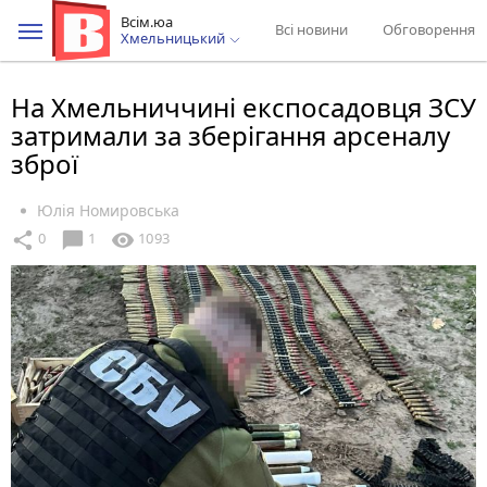
Всім.юа
Всі новини
Обговорення
Хмельницький
На Хмельниччині експосадовця ЗСУ
затримали за зберігання арсеналу
зброї
Юлія Номировська
chat_bubble
share
visibility
0
1
1093