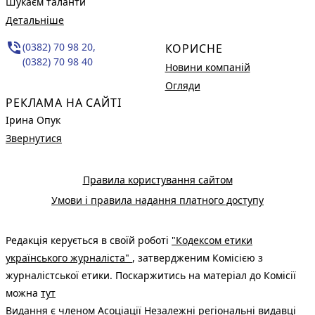
Шукаєм таланти
Детальніше
phone_in_talk
(0382) 70 98 20,
КОРИСНЕ
(0382) 70 98 40
Новини компаній
Огляди
РЕКЛАМА НА САЙТІ
Ірина Опук
Звернутися
Правила користування сайтом
Умови і правила надання платного доступу
Редакція керується в своїй роботі
"Кодексом етики
українського журналіста"
, затвердженим Комісією з
журналістської етики. Поскаржитись на матеріал до Комісії
можна
тут
Видання є членом
Асоціації Незалежні регіональні видавці