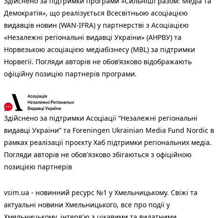
Здійснено за підтримки програми «Сильніші разом: Медіа та
Демократія», що реалізується Всесвітньою асоціацією
видавців новин (WAN-IFRA) у партнерстві з Асоціацією
«Незалежні регіональні видавці України» (АНРВУ) та
Норвезькою асоціацією медіабізнесу (MBL) за підтримки
Норвегії. Погляди авторів не обов’язково відображають
офіційну позицію партнерів програми.
Здійснено за підтримки Асоціації “Незалежні регіональні
видавці України” та Foreningen Ukrainian Media Fund Nordic в
рамках реалізації проєкту Хаб підтримки регіональних медіа.
Погляди авторів не обов'язково збігаються з офіційною
позицією партнерів
vsim.ua - новинний ресурс №1 у Хмельницькому. Свіжі та
актуальні новини Хмельницького, все про події у
Хмельницькому, інтерв'ю з цікавими та видатними