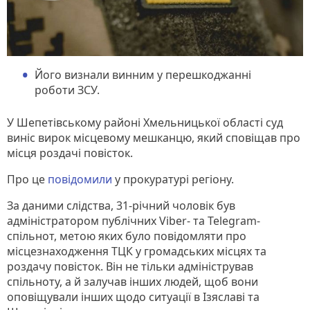
Його визнали винним у перешкоджанні
роботи ЗСУ.
У Шепетівському районі Хмельницької області суд
виніс вирок місцевому мешканцю, який сповіщав про
місця роздачі повісток.
Про це
повідомили
у прокуратурі регіону.
За даними слідства, 31-річний чоловік був
адміністратором публічних Viber- та Telegram-
спільнот, метою яких було повідомляти про
місцезнаходження ТЦК у громадських місцях та
роздачу повісток. Він не тільки адміністрував
спільноту, а й залучав інших людей, щоб вони
оповіщували інших щодо ситуації в Ізяславі та