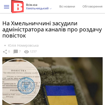
Всім.юа
Всі новини
Обговорення
Хмельницький
На Хмельниччині засудили
адміністратора каналів про роздачу
повісток
Юлія Номировська
chat_bubble
share
visibility
0
7
1257