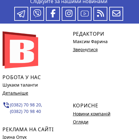
Слідкуйте за нашими новинами
РЕДАКТОРИ
Максим Фарина
Звернутися
РОБОТА У НАС
Шукаєм таланти
Детальніше
phone_in_talk
(0382) 70 98 20,
КОРИСНЕ
(0382) 70 98 40
Новини компаній
Огляди
РЕКЛАМА НА САЙТІ
Ірина Опук