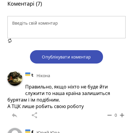
Коментарі (7)
Опублікувати коментар
Нікона
Правильно, якщо ніхто не буде йти
служити то наша країна залишиться
бурятам і їм подібним.
А ТЦК лише робить свою роботу
reply
share
remove
add
0
Юрий Юра