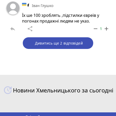
Іван Глушко
Їх ше 100 зроблять ,підстилки євреїв у
погонах продажні людям не указ.
reply
share
remove
add
1
Дивитись ще 2 відповідей
Новини Хмельницького за сьогодні