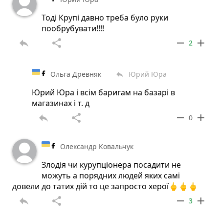
Тоді Крупі давно треба було руки
пообрубувати!!!!
reply
share
remove
add
2
Ольга Древняк
Юрий Юра
reply
Юрий Юра і всім баригам на базарі в
магазинах і т. д
reply
share
remove
add
0
Олександр Ковальчук
Злодія чи курупціонера посадити не
можуть а порядних людей яких самі
довели до татих дій то це запросто херої🖕🖕🖕
reply
share
remove
add
3