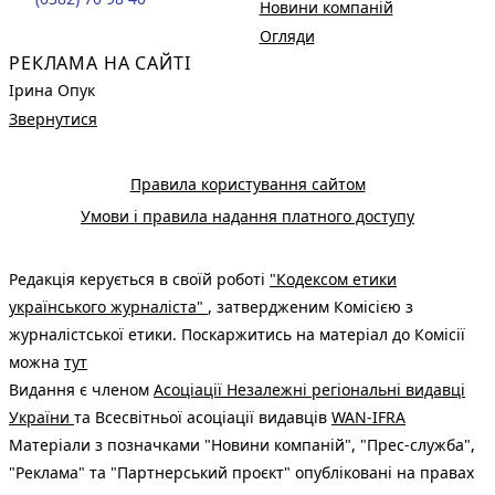
Новини компаній
Огляди
РЕКЛАМА НА САЙТІ
Ірина Опук
Звернутися
Правила користування сайтом
Умови і правила надання платного доступу
Редакція керується в своїй роботі
"Кодексом етики
українського журналіста"
, затвердженим Комісією з
журналістської етики. Поскаржитись на матеріал до Комісії
можна
тут
Видання є членом
Асоціації Незалежні регіональні видавці
України
та Всесвітньої асоціації видавців
WAN-IFRA
Матеріали з позначками "Новини компаній", "Прес-служба",
"Реклама" та "Партнерський проєкт" опубліковані на правах