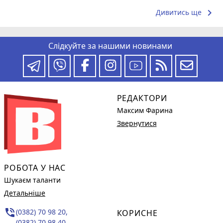
keyboard_arrow_right
Дивитись ще
Слідкуйте за нашими новинами
РЕДАКТОРИ
Максим Фарина
Звернутися
РОБОТА У НАС
Шукаєм таланти
Детальніше
phone_in_talk
(0382) 70 98 20,
КОРИСНЕ
(0382) 70 98 40