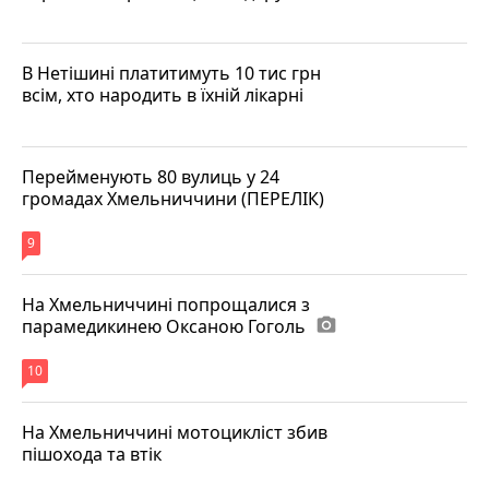
В Нетішині платитимуть 10 тис грн
всім, хто народить в їхній лікарні
Перейменують 80 вулиць у 24
громадах Хмельниччини (ПЕРЕЛІК)
9
На Хмельниччині попрощалися з
парамедикинею Оксаною Гоголь
photo_camera
10
На Хмельниччині мотоцикліст збив
пішохода та втік