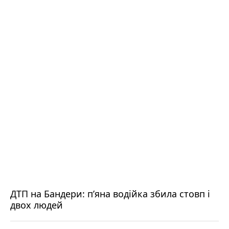
ДТП на Бандери: пʼяна водійка збила стовп і
двох людей