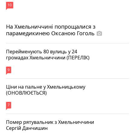
10
На Хмельниччині попрощалися з
парамедикинею Оксаною Гоголь
photo_camera
Перейменують 80 вулиць у 24
громадах Хмельниччини (ПЕРЕЛІК)
9
Ціни на пальне у Хмельницькому
(ОНОВЛЮЄТЬСЯ)
7
Помер рятувальник з Хмельниччини
Сергій Данчишин