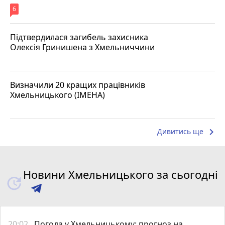
6
Підтвердилася загибель захисника
Олексія Гринишена з Хмельниччини
Визначили 20 кращих працівників
Хмельницького (ІМЕНА)
keyboard_arrow_right
Дивитись ще
Новини Хмельницького за сьогодні
20:02
Погода у Хмельницькому: прогноз на