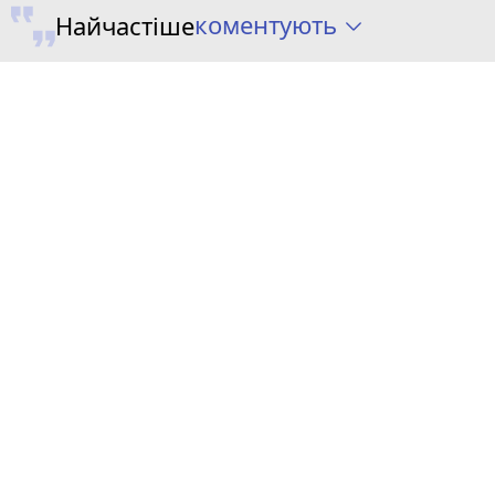
коментують
Найчастіше