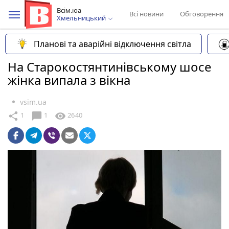
Всім.юа
Всі новини
Обговорення
Хмельницький
Планові та аварійні відключення світла
На Старокостянтинівському шосе
жінка випала з вікна
vsim.ua
chat_bubble
share
visibility
1
1
2640