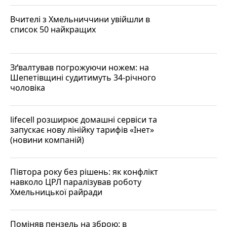
Вчителі з Хмельниччини увійшли в
список 50 найкращих
Зґвалтував погрожуючи ножем: на
Шепетівщині судитимуть 34-річного
чоловіка
lifecell розширює домашні сервіси та
запускає нову лінійку тарифів «Інет»
(новини компаній)
Півтора року без рішень: як конфлікт
навколо ЦРЛ паралізував роботу
Хмельницької райради
Поміняв пензель на зброю: в