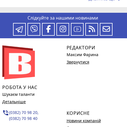
Слідкуйте за нашими новинами
РЕДАКТОРИ
Максим Фарина
Звернутися
РОБОТА У НАС
Шукаєм таланти
Детальніше
phone_in_talk
(0382) 70 98 20,
КОРИСНЕ
(0382) 70 98 40
Новини компаній