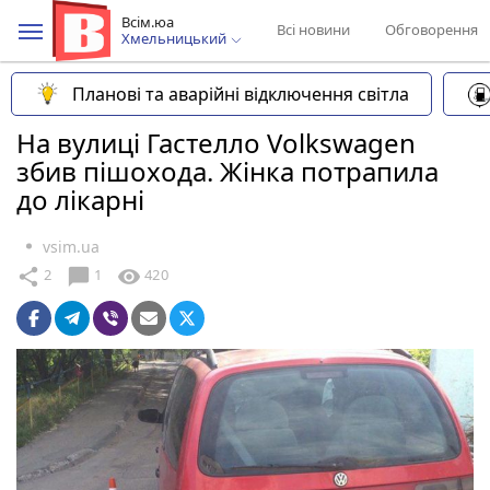
Всім.юа
Всі новини
Обговорення
Хмельницький
Планові та аварійні відключення світла
На вулиці Гастелло Volkswagen
збив пішохода. Жінка потрапила
до лікарні
vsim.ua
chat_bubble
share
visibility
2
1
420