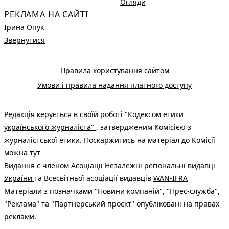
Огляди
РЕКЛАМА НА САЙТІ
Ірина Опук
Звернутися
Правила користування сайтом
Умови і правила надання платного доступу
Редакція керується в своїй роботі
"Кодексом етики
українського журналіста"
, затвердженим Комісією з
журналістської етики. Поскаржитись на матеріал до Комісії
можна
тут
Видання є членом
Асоціації Незалежні регіональні видавці
України
та Всесвітньої асоціації видавців
WAN-IFRA
Матеріали з позначками "Новини компаній", "Прес-служба",
"Реклама" та "Партнерський проєкт" опубліковані на правах
реклами.