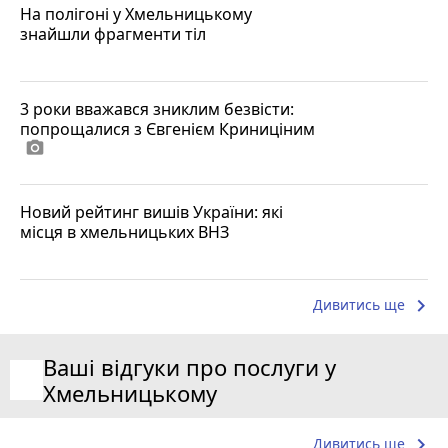
На полігоні у Хмельницькому
знайшли фрагменти тіл
3 роки вважався зниклим безвісти:
попрощалися з Євгенієм Криниціним
photo_camera
Новий рейтинг вишів України: які
місця в хмельницьких ВНЗ
keyboard_arrow_right
Дивитись ще
Ваші відгуки про послуги у
Хмельницькому
keyboard_arrow_right
Дивитись ще