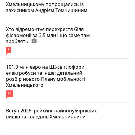
Хмельницькому попрощались із
захисником Андрієм Томчишиним
Хто відремонтує перехрестя біля
філармонії за 3,5 млн і що саме там
зроблять
photo_camera
5
101,9 млн євро на ШІ-світлофори,
електробуси та інше: детальний
розбір нового Плану мобільності
Хмельницького
31
Вступ 2026: рейтинг найпопулярніших
вишів та коледжів Хмельниччини