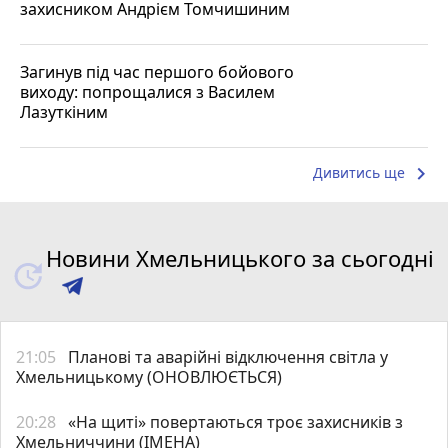
захисником Андрієм Томчишиним
Загинув під час першого бойового
виходу: попрощалися з Василем
Лазуткіним
keyboard_arrow_right
Дивитись ще
Новини Хмельницького за сьогодні
21:05
Планові та аварійні відключення світла у
Хмельницькому (ОНОВЛЮЄТЬСЯ)
20:28
«На щиті» повертаються троє захисників з
Хмельниччини (ІМЕНА)