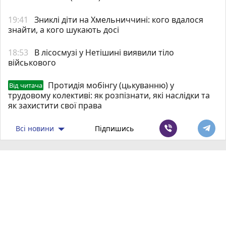
19:41
Зниклі діти на Хмельниччині: кого вдалося
знайти, а кого шукають досі
18:53
В лісосмузі у Нетішині виявили тіло
військового
Протидія мобінгу (цькуванню) у
Від читача
трудовому колективі: як розпізнати, які наслідки та
як захистити свої права
Всі новини
Підпишись