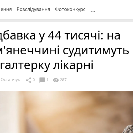
...
рення
Розслідування
Фотоконкурс
бавка у 44 тисячі: на
'янеччині судитимуть
галтерку лікарні
 Остапчук
chat_bubble
share
visibility
0
1
287