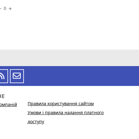
0
ove
add
НЕ
Правила користування сайтом
омпаній
Умови і правила надання платного
доступу