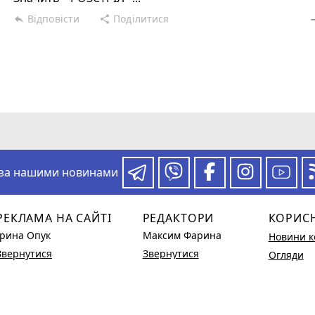
Відповісти
Поділитися
reply
share
rem
 за нашими новинами
РЕКЛАМА НА САЙТІ
РЕДАКТОРИ
КОРИС
Ірина Опук
Максим Фарина
Новини к
Звернутися
Звернутися
Огляди