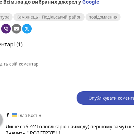
 Всім.юа до вибраних джерел у
Google
тура
Кам'янець - Подільський район
повідомлення
нтарі (1)
Опублікувати комент
Ілля Костін
Лише собі??? Головлікарю,начмеду( першому заму) ні ?
Значить " РОЗСТРІЛ" !!!