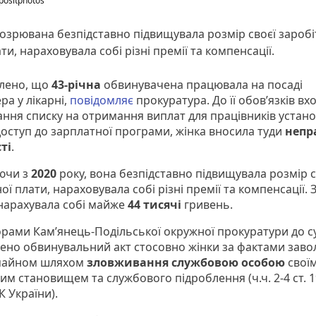
positphotos
озрювана безпідставно підвищувала розмір своєї заробі
ти, нараховувала собі різні премії та компенсації.
лено, що
43-річна
обвинувачена працювала на посаді
ра у лікарні,
повідомляє
прокуратура. До її обов’язків вх
ння списку на отримання виплат для працівників устано
оступ до зарплатної програми, жінка вносила туди
непр
ті
.
ючи з
2020
року, вона безпідставно підвищувала розмір с
ої плати, нараховувала собі різні премії та компенсації.
нарахувала собі майже
44 тисячі
гривень.
рами Кам’янець-Подільської окружної прокуратури до с
ено обвинувальний акт стосовно жінки за фактами заво
майном шляхом
зловживання службовою особою
свої
м становищем та службового підроблення (ч.ч. 2-4 ст. 19
КК України).