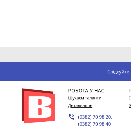
Слідкуйте
РОБОТА У НАС
Шукаєм таланти
Детальніше
phone_in_talk
(0382) 70 98 20,
(0382) 70 98 40