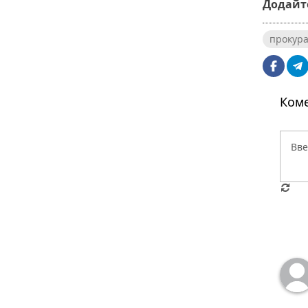
Додайте
прокура
Коме