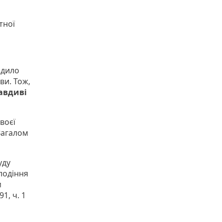
тної
одило
ви. Тож,
авдиві
воєї
 Загалом
уду
лодіння
м
1, ч. 1