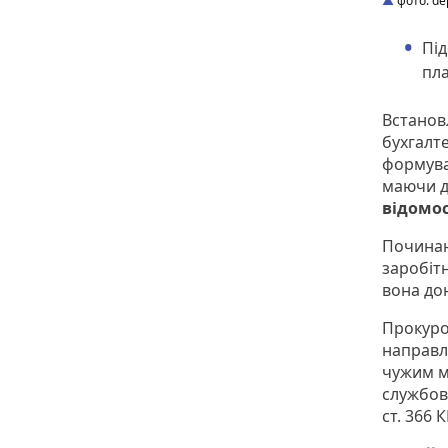
фото: de
Під
пла
Встанов
бухгалте
формува
маючи д
відомос
Почина
заробітн
вона до
Прокуро
направл
чужим 
службови
ст. 366 