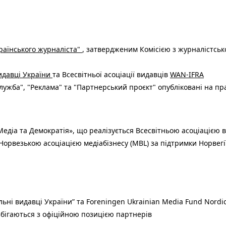
раїнського журналіста"
, затвердженим Комісією з журналістськ
видавці України
та Всесвітньої асоціації видавців
WAN-IFRA
ужба", "Реклама" та "Партнерський проєкт" опубліковані на пр
едіа та Демократія», що реалізується Всесвітньою асоціацією в
Норвезькою асоціацією медіабізнесу (MBL) за підтримки Норвегі
льні видавці України” та Foreningen Ukrainian Media Fund Nordic
 збігаються з офіційною позицією партнерів