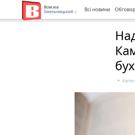
Всім.юа
Всі новини
Обгово
Хмельницький
Над
Кам
бух
Євген