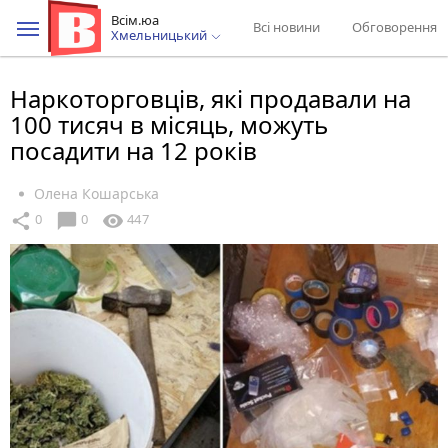
Всім.юа
Всі новини
Обговорення
Хмельницький
Наркоторговців, які продавали на
100 тисяч в місяць, можуть
посадити на 12 років
Олена Кошарська
chat_bubble
share
visibility
0
0
447