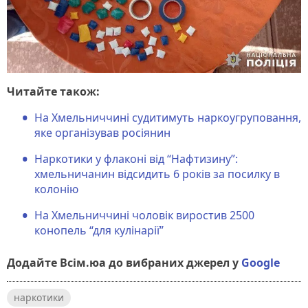
Читайте також:
На Хмельниччині судитимуть наркоугруповання,
яке організував росіянин
Наркотики у флаконі від “Нафтизину”:
хмельничанин відсидить 6 років за посилку в
колонію
На Хмельниччині чоловік виростив 2500
конопель “для кулінарії”
Додайте Всім.юа до вибраних джерел у
Google
наркотики