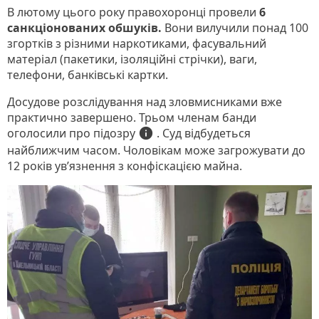
В лютому цього року правохоронці провели
6
санкціонованих обшуків.
Вони вилучили понад 100
згортків з різними наркотиками, фасувальний
матеріал (пакетики, ізоляційні стрічки), ваги,
телефони, банківські картки.
Досудове розслідування над зловмисниками вже
практично завершено. Трьом членам банди
підозру
info
оголосили про
. Суд відбудеться
найближчим часом. Чоловікам може загрожувати до
12 років ув’язнення з конфіскацією майна.