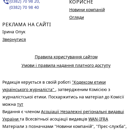
phone_in_talk
(0382) 70 98 20,
КОРИСНЕ
(0382) 70 98 40
Новини компаній
Огляди
РЕКЛАМА НА САЙТІ
Ірина Опук
Звернутися
Правила користування сайтом
Умови і правила надання платного доступу
Редакція керується в своїй роботі
"Кодексом етики
українського журналіста"
, затвердженим Комісією з
журналістської етики. Поскаржитись на матеріал до Комісії
можна
тут
Видання є членом
Асоціації Незалежні регіональні видавці
України
та Всесвітньої асоціації видавців
WAN-IFRA
Матеріали з позначками "Новини компаній", "Прес-служба",