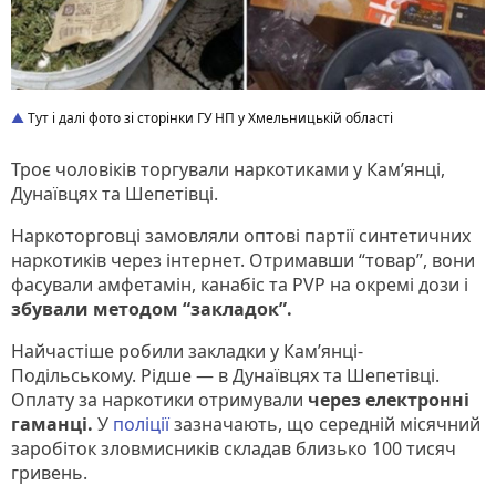
Тут і далі фото зі сторінки ГУ НП у Хмельницькій області
Троє чоловіків торгували наркотиками у Кам’янці,
Дунаївцях та Шепетівці.
Наркоторговці замовляли оптові партії синтетичних
наркотиків через інтернет. Отримавши “товар”, вони
фасували амфетамін, канабіс та PVP на окремі дози і
збували методом “закладок”.
Найчастіше робили закладки у Кам’янці-
Подільському. Рідше — в Дунаївцях та Шепетівці.
Оплату за наркотики отримували
через електронні
гаманці.
У
поліції
зазначають, що середній місячний
заробіток зловмисників складав близько 100 тисяч
гривень.