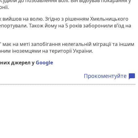
асудили до позбавлення волі. Він відбував покарання у
нії.
к вийшов на волю. Згідно з рішенням Хмельницького
портували. Також йому на 5 років заборонили в’їзд на
 має на меті запобігання нелегальній міграції та іншим
им іноземцями на території України.
них джерел у
Google
Прокоментуйте
chat_bubble