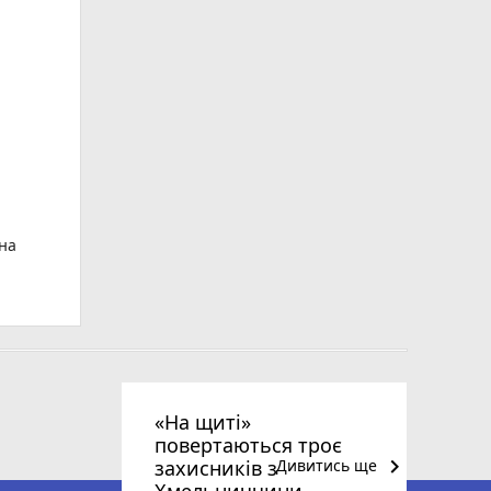
ьна
«На щиті»
повертаються троє
keyboard_arrow_right
захисників з
Дивитись ще
Хмельниччини