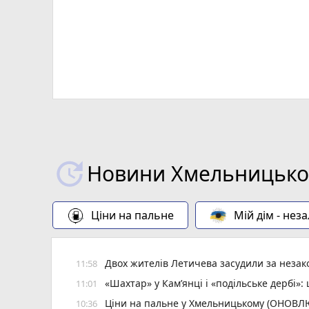
Новини Хмельницьког
Ціни на пальне
Мій дім - нез
Двох жителів Летичева засудили за неза
11:58
«Шахтар» у Камʼянці і «подільське дербі»
11:01
Ціни на пальне у Хмельницькому (ОНОВ
10:36