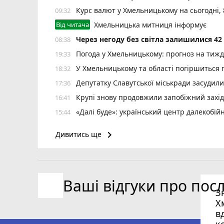
Курс валют у Хмельницькому на сьогодні,
09:32
Від читача
Хмельницька митниця інформує
Через негоду без світла залишилися 4
08:38
Погода у Хмельницькому: прогноз на тиж
19:33
У Хмельницькому та області погіршиться п
18:32
Депутатку Славутської міськради засудил
17:36
Крупі знову продовжили запобіжний захід
16:41
«Далі буде»: український центр далекобій
15:44
реклама)
keyboard_arrow_right
Дивитись ще
12 тролейбусів змінять маршрут 8 серпня
15:28
Ректора ХНУ призначили на новий термін
14:57
Частина Виставки майже добу буде без во
14:19
Ваші відгуки про пос
Визначили 20 кращих працівників Хмельн
13:24
З
6 серпня зафіксували температурний рек
12:37
Х
в
к