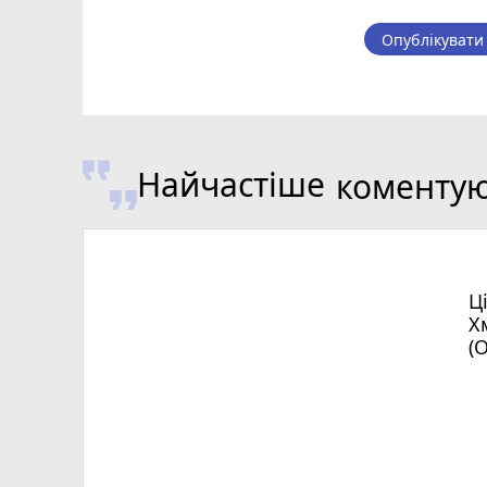
Опублікувати
Найчастіше
коменту
Ц
Х
(