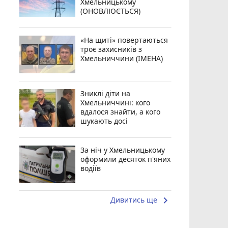
Хмельницькому
(ОНОВЛЮЄТЬСЯ)
«На щиті» повертаються
троє захисників з
Хмельниччини (ІМЕНА)
Зниклі діти на
Хмельниччині: кого
вдалося знайти, а кого
шукають досі
За ніч у Хмельницькому
оформили десяток п'яних
водіїв
keyboard_arrow_right
Дивитись ще