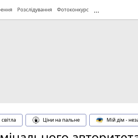
...
рення
Розслідування
Фотоконкурс
 світла
Ціни на пальне
Мій дім - не
имінального авторитета