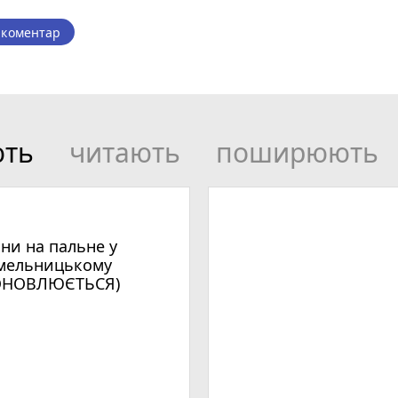
 коментар
ють
читають
поширюють
іни на пальне у
мельницькому
ОНОВЛЮЄТЬСЯ)