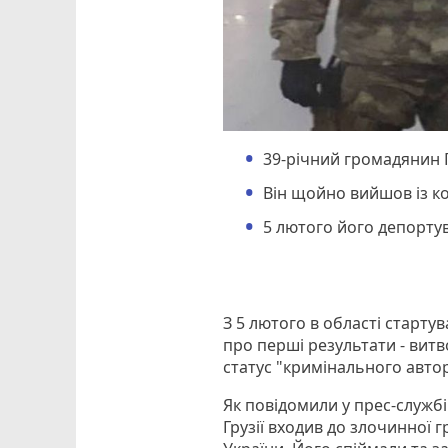
39-річний громадянин Г
Він щойно вийшов із ко
5 лютого його депорту
З 5 лютого в області старту
про перші результати - витв
статус "кримінального авто
Як повідомили у прес-службі
Грузії входив до злочинної г