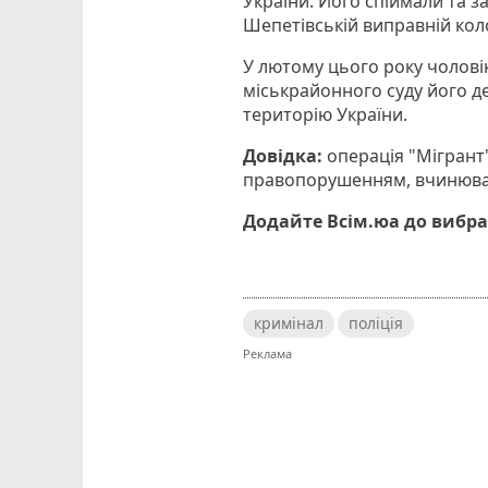
України. Його спіймали та з
Шепетівській виправній коло
У лютому цього року чолові
міськрайонного суду його де
територію України.
Довідка:
операція "Мігрант"
правопорушенням, вчинюван
Додайте Всім.юа до вибра
кримінал
поліція