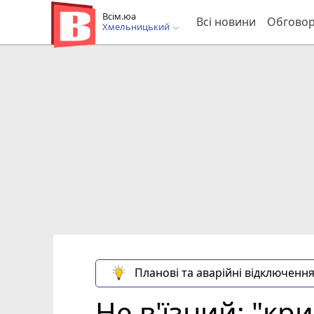
Всім.юа
Всі новини
Обгово
Хмельницький
Планові та аварійні відключення
Не в'їзний: "кр