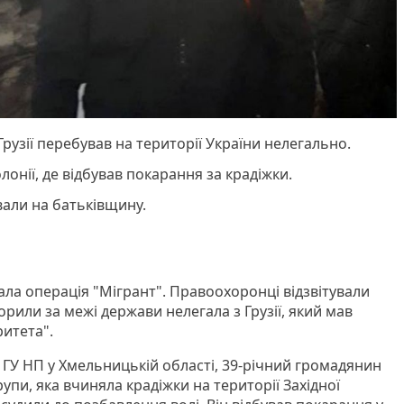
рузії перебував на території України нелегально.
лонії, де відбував покарання за крадіжки.
вали на батьківщину.
вала операція "Мігрант". Правоохоронці відзвітували
орили за межі держави нелегала з Грузії, який мав
ритета".
 ГУ НП у Хмельницькій області, 39-річний громадянин
рупи, яка вчиняла крадіжки на території Західної