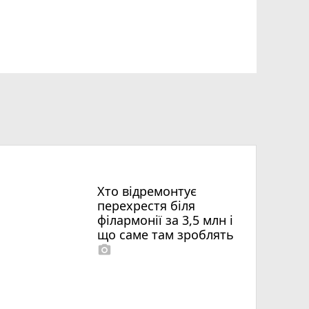
Хто відремонтує
перехрестя біля
філармонії за 3,5 млн і
що саме там зроблять
photo_camera