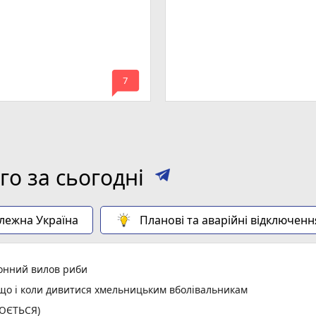
mode_comment
7
о за сьогодні
алежна Україна
Планові та аварійні відключенн
конний вилов риби
: що і коли дивитися хмельницьким вболівальникам
ЛЮЄТЬСЯ)