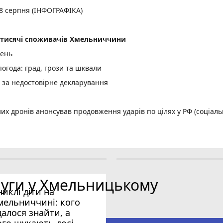
 8 серпня (ІНФОГРАФІКА)
2 тисячі споживачів Хмельниччини
день
огода: град, грози та шквали
и за недостовірне декларування
них дронів анонсував продовження ударів по цілях у РФ (соціал
, ще три скасують
ди
луги у Хмельницькому
ицького (ІМЕНА)
никлі діти на
орд
мельниччині: кого
далося знайти, а
ого шукають досі