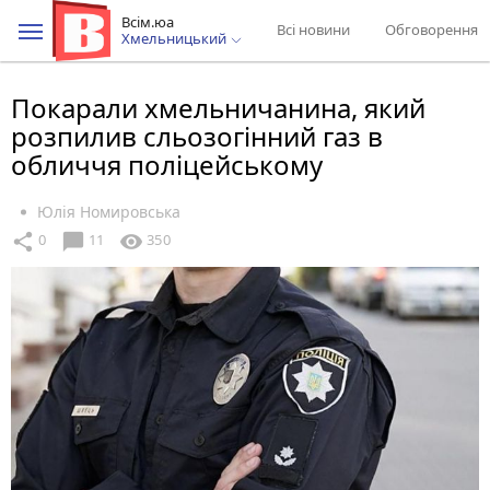
Всім.юа
Всі новини
Обговорення
Хмельницький
Покарали хмельничанина, який
розпилив сльозогінний газ в
обличчя поліцейському
Юлія Номировська
chat_bubble
share
visibility
0
11
350