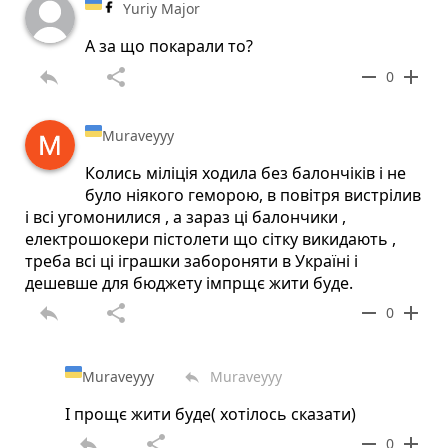
Yuriy Major
А за що покарали то?
reply
share
remove
add
0
Muraveyyy
Колись міліція ходила без балончіків і не
було ніякого геморою, в повітря вистрілив
і всі угомонилися , а зараз ці балончики ,
електрошокери пістолети що сітку викидають ,
треба всі ці іграшки забороняти в Україні і
дешевше для бюджету імпрщє жити буде.
reply
share
remove
add
0
Muraveyyy
Muraveyyy
reply
І прощє жити буде( хотілось сказати)
reply
share
remove
add
0