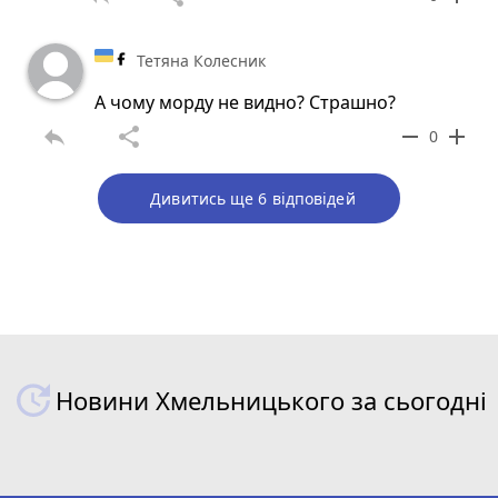
Тетяна Колесник
А чому морду не видно? Страшно?
reply
share
remove
add
0
Дивитись ще 6 відповідей
Новини Хмельницького за сьогодні