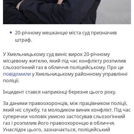
20-річному мешканцю міста суд призначив
штраф.
У Хмельницькому суд виніс вирок 20-річному
місцевому жителю, який під час конфлікту розпилив
сльозогінний газ в обличчя поліцейському. Про це
повідомили
у Хмельницькому районному управлінні
поліції.
Інцидент стався наприкінці березня цього року.
За даними правоохоронців, між працівником поліції,
який ніс службу, та молодиком виник конфлікт. Під час
суперечки чоловік умисно застосував сльозогінний
газ і розпилив його правоохоронцю в обличчя.
Унаслідок цього, зазначається, поліцейський