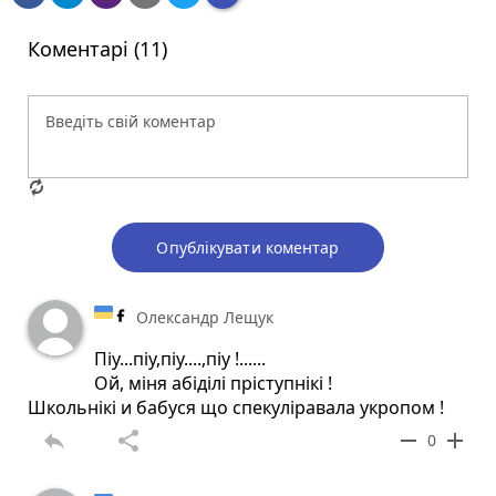
Коментарі (11)
Опублікувати коментар
Олександр Лещук
Піу...піу,піу....,піу !......
Ой, міня абіділі пріступнікі !
Школьнікі и бабуся що спекуліравала укропом !
reply
share
remove
add
0