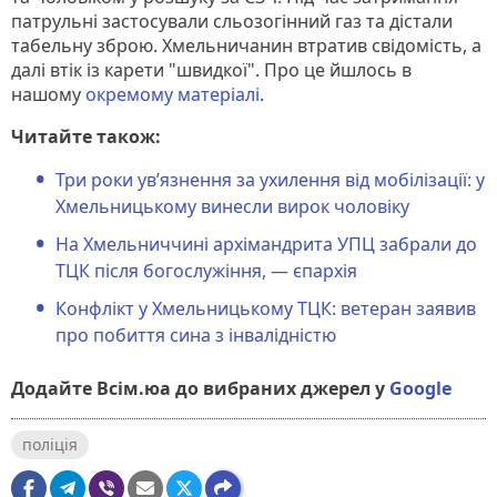
патрульні застосували сльозогінний газ та дістали
табельну зброю. Хмельничанин втратив свідомість, а
далі втік із карети "швидкої". Про це йшлось в
нашому
окремому матеріалі
.
Читайте також:
Три роки ув’язнення за ухилення від мобілізації: у
Хмельницькому винесли вирок чоловіку
На Хмельниччині архімандрита УПЦ забрали до
ТЦК після богослужіння, — єпархія
Конфлікт у Хмельницькому ТЦК: ветеран заявив
про побиття сина з інвалідністю
Додайте Всім.юа до вибраних джерел у
Google
поліція