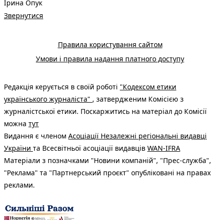
Ірина Опук
Звернутися
Правила користування сайтом
Умови і правила надання платного доступу
Редакція керується в своїй роботі
"Кодексом етики
українського журналіста"
, затвердженим Комісією з
журналістської етики. Поскаржитись на матеріал до Комісії
можна
тут
Видання є членом
Асоціації Незалежні регіональні видавці
України
та Всесвітньої асоціації видавців
WAN-IFRA
Матеріали з позначками "Новини компаній", "Прес-служба",
"Реклама" та "Партнерський проєкт" опубліковані на правах
реклами.