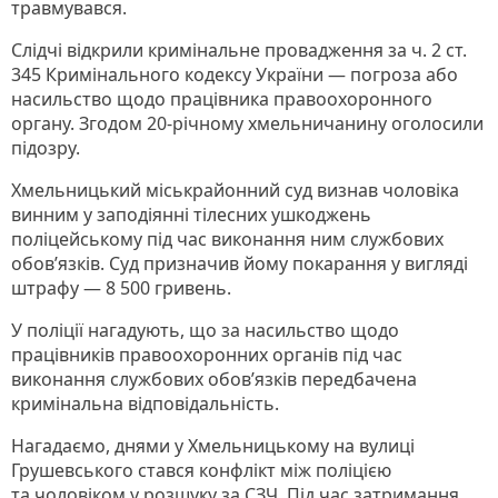
травмувався.
Слідчі відкрили кримінальне провадження за ч. 2 ст.
345 Кримінального кодексу України — погроза або
насильство щодо працівника правоохоронного
органу. Згодом 20-річному хмельничанину оголосили
підозру.
Хмельницький міськрайонний суд визнав чоловіка
винним у заподіянні тілесних ушкоджень
поліцейському під час виконання ним службових
обов’язків. Суд призначив йому покарання у вигляді
штрафу — 8 500 гривень.
У поліції нагадують, що за насильство щодо
працівників правоохоронних органів під час
виконання службових обов’язків передбачена
кримінальна відповідальність.
Нагадаємо, днями у Хмельницькому на вулиці
Грушевського стався конфлікт між поліцією
та чоловіком у розшуку за СЗЧ. Під час затримання