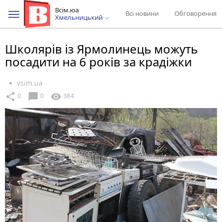
Всім.юа
Всі новини
Обговорення
Хмельницький
Школярів із Ярмолинець можуть
посадити на 6 років за крадіжки
vsim.ua
chat_bubble
share
visibility
0
0
384