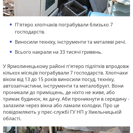
П'ятеро хлопчаків пограбували близько 7
господарств.
Виносили техніку, інструменти та металеві речі.
Всього накрали на 33 тисячі гривень.
У Ярмолинецькому районі п'ятеро підлітків впродовж
кількох місяців пограбували 7 господарств. Хлопчаки
віком від 13 до 15 років виносили посуд, техніку,
автозапчастини, інструменти та металобрухт. Вони
проникали до приміщень, де ніхто не живе, або
тримає будинок, як дачу. Аби проникнути в середину -
залазили через вікна або ламали колодки. Про це
повідомляють у прес-службі ГУ НП у Хмельницькій
області.