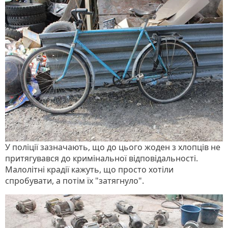
У поліції зазначають, що до цього жоден з хлопців не
притягувався до кримінальної відповідальності.
Малолітні крадії кажуть, що просто хотіли
спробувати, а потім їх "затягнуло".