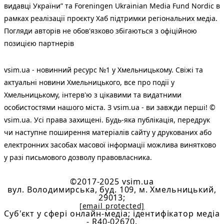
видавці України” та Foreningen Ukrainian Media Fund Nordic в
рамках реалізації проєкту Хаб підтримки регіональних медіа.
Погляди авторів не обов'язково збігаються з офіційною
позицією партнерів
vsim.ua - новинний ресурс №1 у Хмельницькому. Свіжі та
актуальні новини Хмельницького, все про події у
Хмельницькому, інтерв'ю з цікавими та видатними
особистостями нашого міста. З vsim.ua - ви завжди перші! ©
vsim.ua. Усі права захищені. Будь-яка публiкацiя, передрук
чи наступне поширення матеріалів сайту у друкованих або
електронних засобах масової інформації можлива винятково
у разі письмового дозволу правовласника.
©2017-2025 vsim.ua
вул. Володимирська, буд. 109, м. Хмельницький,
29013;
[email protected]
Cуб'єкт у сфері онлайн-медіа; ідентифікатор медіа
- R40-02670.