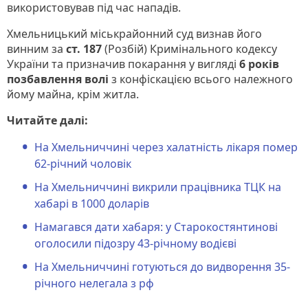
використовував під час нападів.
Хмельницький міськрайонний суд визнав його
винним за
ст. 187
(Розбій) Кримінального кодексу
України та призначив покарання у вигляді
6 років
позбавлення волі
з конфіскацією всього належного
йому майна, крім житла.
Читайте далі:
На Хмельниччині через халатність лікаря помер
62-річний чоловік
На Хмельниччині викрили працівника ТЦК на
хабарі в 1000 доларів
Намагався дати хабаря: у Старокостянтинові
оголосили підозру 43-річному водієві
На Хмельниччині готуються до видворення 35-
річного нелегала з рф