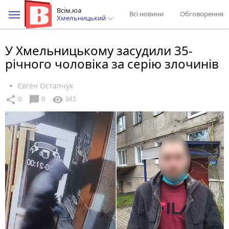
Всім.юа
Всі новини
Обговорення
Хмельницький
У Хмельницькому засудили 35-
річного чоловіка за серію злочинів
Євген Остапчук
chat_bubble
share
visibility
0
0
345