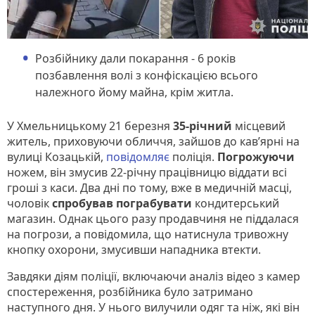
Розбійнику дали покарання - 6 років
позбавлення волі з конфіскацією всього
належного йому майна, крім житла.
У Хмельницькому 21 березня
35-річний
місцевий
житель, приховуючи обличчя, зайшов до кав’ярні на
вулиці Козацькій,
повідомляє
поліція.
Погрожуючи
ножем, він змусив 22-річну працівницю віддати всі
гроші з каси. Два дні по тому, вже в медичній масці,
чоловік
спробував пограбувати
кондитерський
магазин. Однак цього разу продавчиня не піддалася
на погрози, а повідомила, що натиснула тривожну
кнопку охорони, змусивши нападника втекти.
Завдяки діям поліції, включаючи аналіз відео з камер
спостереження, розбійника було затримано
наступного дня. У нього вилучили одяг та ніж, які він