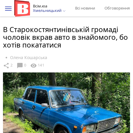
Всім.юа
Всі новини
Обговорення
Хмельницький
В Старокостянтинівській громаді
чоловік вкрав авто в знайомого, бо
хотів покататися
Олена Кошарська
chat_bubble
share
visibility
2
0
141