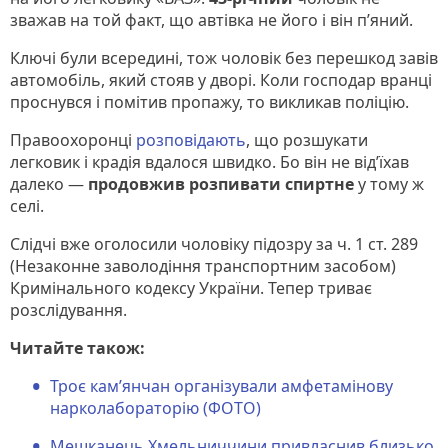
зважав на той факт, що автівка не його і він п’яний.
Ключі були всередині, тож чоловік без перешкод завів
автомобіль, який стояв у дворі. Коли господар вранці
проснувся і помітив пропажу, то викликав поліцію.
Правоохоронці
розповідають
, що розшукати
легковик і крадія вдалося швидко. Бо він не від’їхав
далеко —
продовжив розпивати спиртне
у тому ж
селі.
Слідчі вже оголосили чоловіку підозру за ч. 1 ст. 289
(Незаконне заволодіння транспортним засобом)
Кримінального кодексу України. Тепер триває
розслідування.
Читайте також:
Троє кам’янчан організували амфетамінову
нарколабораторію (ФОТО)
Мешканець Хмельниччини привласнив близько