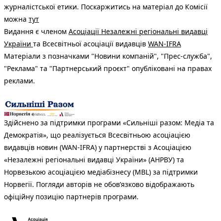
журналістської етики. Поскаржитись на матеріал до Комісії
можна
тут
Видання є членом
Асоціації Незалежні регіональні видавці
України
та Всесвітньої асоціації видавців
WAN-IFRA
Матеріали з позначками "Новини компаній", "Прес-служба",
"Реклама" та "Партнерський проєкт" опубліковані на правах
реклами.
Здійснено за підтримки програми «Сильніші разом: Медіа та
Демократія», що реалізується Всесвітньою асоціацією
видавців новин (WAN-IFRA) у партнерстві з Асоціацією
«Незалежні регіональні видавці України» (АНРВУ) та
Норвезькою асоціацією медіабізнесу (MBL) за підтримки
Норвегії. Погляди авторів не обов’язково відображають
офіційну позицію партнерів програми.