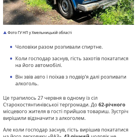
Фото ГУ НП у Хмельницькій області
Чоловіки разом розпивали спиртне.
Коли господар заснув, гість захотів покататися
на його автомобілі.
Він звів авто і поїхав з подвір’я далі розпивати
алкоголь.
Це трапилось 27 червня в одному із сіл
Старокостянтинівської тергромади. До
62-річного
місцевого жителя в гості прийшов товариш. Зустріч
вирішили відзначити з алкоголем.
Але коли господар заснув, гість вирішив покататися
на його легковику «ВАЗ».
43-річний
чоловік не