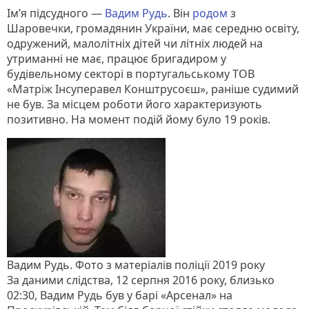
Ім’я підсудного —
Вадим Рудь
. Він
родом
з
Шаровечки, громадянин України, має середню освіту,
одружений, малолітніх дітей чи літніх людей на
утриманні не має, працює бригадиром у
будівельному секторі в португальському ТОВ
«Матріж Інсуперавел Конштрусоєш», раніше судимий
не був. За місцем роботи його характеризують
позитивно. На момент подій йому було 19 років.
Вадим Рудь. Фото з матеріалів поліції 2019 року
За даними слідства, 12 серпня 2016 року, близько
02:30, Вадим Рудь був у барі «Арсенал» на