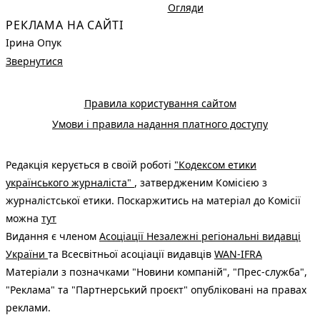
Огляди
РЕКЛАМА НА САЙТІ
Ірина Опук
Звернутися
Правила користування сайтом
Умови і правила надання платного доступу
Редакція керується в своїй роботі
"Кодексом етики
українського журналіста"
, затвердженим Комісією з
журналістської етики. Поскаржитись на матеріал до Комісії
можна
тут
Видання є членом
Асоціації Незалежні регіональні видавці
України
та Всесвітньої асоціації видавців
WAN-IFRA
Матеріали з позначками "Новини компаній", "Прес-служба",
"Реклама" та "Партнерський проєкт" опубліковані на правах
реклами.