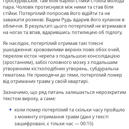
Проскурівській. Там біля барної стійки стояла молода
пара. Чоловік протиснувся між ними та став біля
стійки. Потерпілий попросив його відійти та не
заважати розмові. Вадим Рудь вдарив його кулаком в
обличчя. В результаті цього потерпілий не втримався
на ногах та впав, вдарившись потилицею об підлогу.
Як наслідок, потерпілий отримав такі тілесні
ушкодження: крововиливи верхніх повік обох очей,
перелом кісток черепа з подальшою консолідацією
(зростанням), забої головного мозку з подальшим
утворенням кісткоподібних утворень, субдуральна
гематома. Не приходячи до тями, потерпілий помер
від отриманих травм у своїй квартирі.
Зазначимо, що ряд питань залишається нерозкритим
текстом вироку, а саме:
коли помер потерпілий та скільки часу пройшло
з моменту отримання травм (дані у тексті
зашифровані, є тільки час — 00:15)