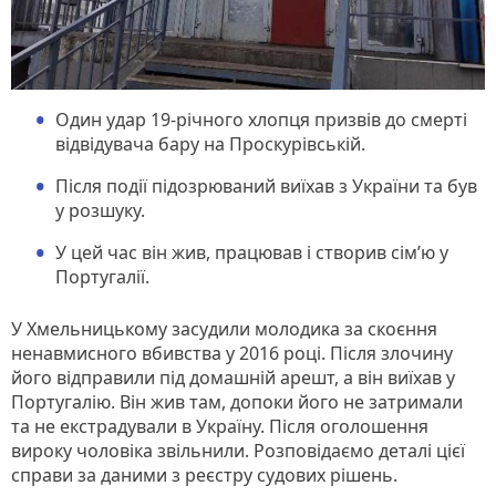
Один удар 19-річного хлопця призвів до смерті
відвідувача бару на Проскурівській.
Після події підозрюваний виїхав з України та був
у розшуку.
У цей час він жив, працював і створив сім’ю у
Португалії.
У Хмельницькому засудили молодика за скоєння
ненавмисного вбивства у 2016 році. Після злочину
його відправили під домашній арешт, а він виїхав у
Португалію. Він жив там, допоки його не затримали
та не екстрадували в Україну. Після оголошення
вироку чоловіка звільнили. Розповідаємо деталі цієї
справи за даними з реєстру судових рішень.