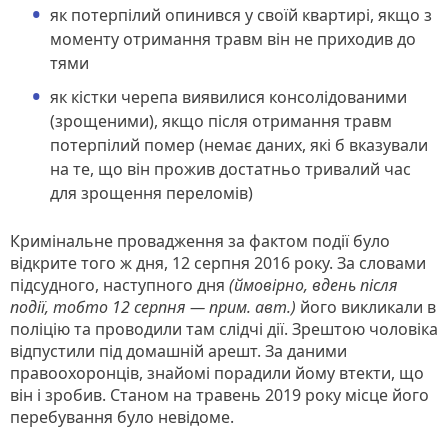
як потерпілий опинився у своїй квартирі, якщо з
моменту отримання травм він не приходив до
тями
як кістки черепа виявилися консолідованими
(зрощеними), якщо після отримання травм
потерпілий помер (немає даних, які б вказували
на те, що він прожив достатньо тривалий час
для зрощення переломів)
Кримінальне провадження за фактом події було
відкрите того ж дня, 12 серпня 2016 року. За словами
підсудного, наступного дня
(ймовірно, вдень після
події, тобто 12 серпня — прим. авт.)
його викликали в
поліцію та проводили там слідчі дії. Зрештою чоловіка
відпустили під домашній арешт. За даними
правоохоронців, знайомі порадили йому втекти, що
він і зробив. Станом на травень 2019 року місце його
перебування було невідоме.