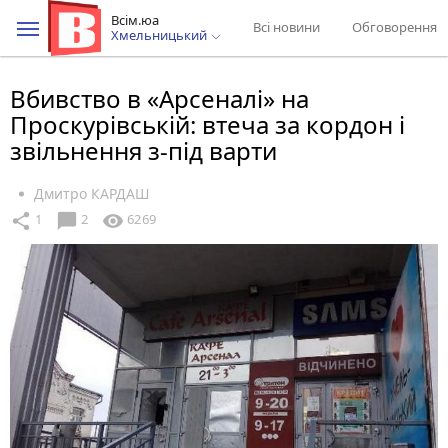
Всім.юа
Всі новини
Обговорення
Хмельницький
Вбивство в «Арсеналі» на
Проскурівській: втеча за кордон і
звільнення з-під варти
Дмитро КАРДАШ
chat_bubble
share
visibility
1
2
6269