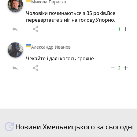
Микола Параска
Чоловіки починаються з 35 років.Все
перевертаєте з ніг на голову.Упорно.
reply
share
remove
add
1
Александр Иванов
Чекайте і далі когось грохне-
reply
share
remove
add
2
Новини Хмельницького за сьогодні