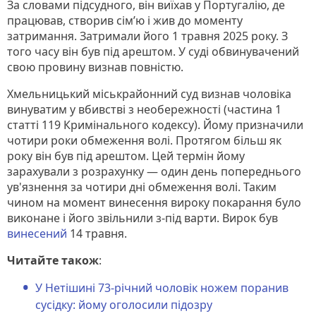
За словами підсудного, він виїхав у Португалію, де
працював, створив сім’ю і жив до моменту
затримання. Затримали його 1 травня 2025 року. З
того часу він був під арештом. У суді обвинувачений
свою провину визнав повністю.
Хмельницький міськрайонний суд визнав чоловіка
винуватим у вбивстві з необережності (частина 1
статті 119 Кримінального кодексу). Йому призначили
чотири роки обмеження волі. Протягом більш як
року він був під арештом. Цей термін йому
зарахували з розрахунку — один день попереднього
ув'язнення за чотири дні обмеження волі. Таким
чином на момент винесення вироку покарання було
виконане і його звільнили з-під варти. Вирок був
винесений
14 травня.
Читайте також
:
У Нетішині 73-річний чоловік ножем поранив
сусідку: йому оголосили підозру