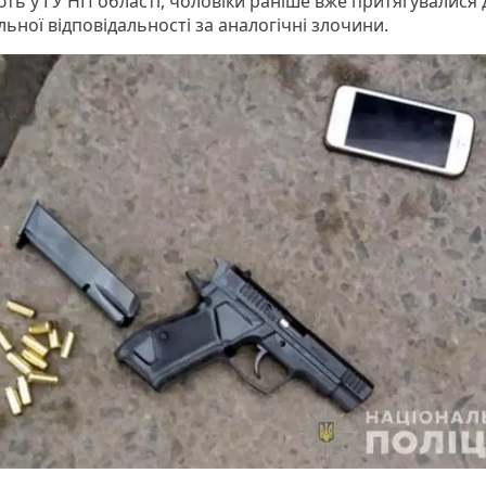
ють у ГУ НП області, чоловіки раніше вже притягувалися 
ьної відповідальності за аналогічні злочини.