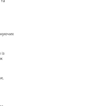
 та
снуючих
 із
ож
и,
я