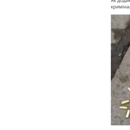
Як дода
кримінал