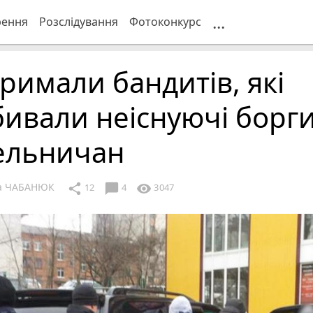
...
рення
Розслідування
Фотоконкурс
римали бандитів, які
ивали неіснуючі борги
ельничан
ка ЧАБАНЮК
chat_bubble
share
visibility
12
4
3047