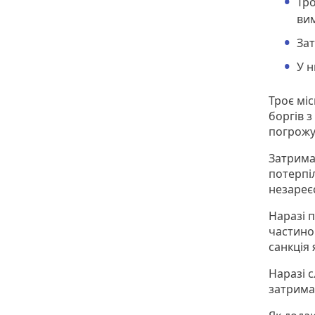
Тро
вим
Зат
У н
Троє мі
боргів 
погрожу
Затримал
потерпіл
незареє
Наразі 
частино
санкція 
Наразі 
затрима