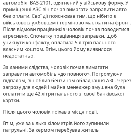
автомобілі ВАЗ-2101, одягнений у військову форму. У
приміщенні АЗС він почав вимагати заправити авто
без оплати. Свої дії пояснював тим, що нібито є
військовослужбовцем і терміново має їхати на фронт.
Після відмови працівників чоловік почав поводитися
агресивно. Спочатку працівниця заправки, щоб
уникнути конфлікту, оплатила 5 літрів пального
власним коштом. Втім, цього йому виявилося
недостатньо.
За даними слідства, чоловік почав вимагати
заправити автомобіль «до повного». Погрожуючи
підпалом, він облив бензином обладнання АЗС. Через
загрозу для людей і майна менеджер змушена була
оплатити ще 42 літри пального зі своєї банківської
картки.
Після цього чоловік поїхав з місця події.
Втім, уже за кілька кілометрів його зупинили
патрульні. За кермом перебував житель