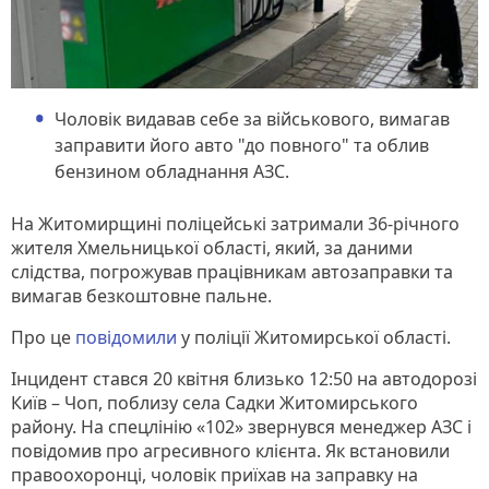
Чоловік видавав себе за військового, вимагав
заправити його авто "до повного" та облив
бензином обладнання АЗС.
На Житомирщині поліцейські затримали 36-річного
жителя Хмельницької області, який, за даними
слідства, погрожував працівникам автозаправки та
вимагав безкоштовне пальне.
Про це
повідомили
у поліції Житомирської області.
Інцидент стався 20 квітня близько 12:50 на автодорозі
Київ – Чоп, поблизу села Садки Житомирського
району. На спецлінію «102» звернувся менеджер АЗС і
повідомив про агресивного клієнта. Як встановили
правоохоронці, чоловік приїхав на заправку на