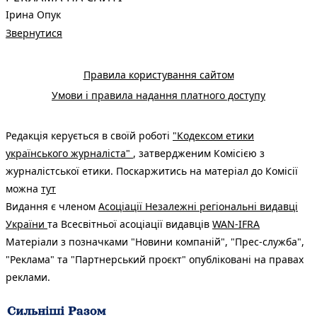
Ірина Опук
Звернутися
Правила користування сайтом
Умови і правила надання платного доступу
Редакція керується в своїй роботі
"Кодексом етики
українського журналіста"
, затвердженим Комісією з
журналістської етики. Поскаржитись на матеріал до Комісії
можна
тут
Видання є членом
Асоціації Незалежні регіональні видавці
України
та Всесвітньої асоціації видавців
WAN-IFRA
Матеріали з позначками "Новини компаній", "Прес-служба",
"Реклама" та "Партнерський проєкт" опубліковані на правах
реклами.