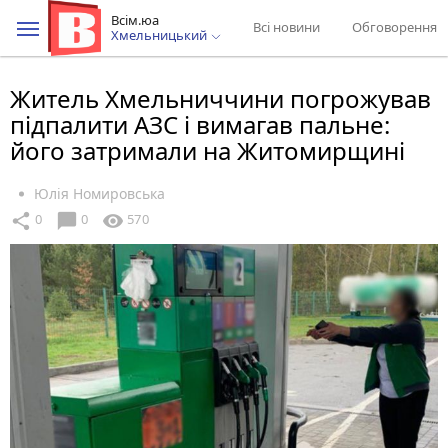
Всім.юа
Всі новини
Обговорення
Хмельницький
Житель Хмельниччини погрожував
підпалити АЗС і вимагав пальне:
його затримали на Житомирщині
Юлія Номировська
chat_bubble
share
visibility
0
0
570