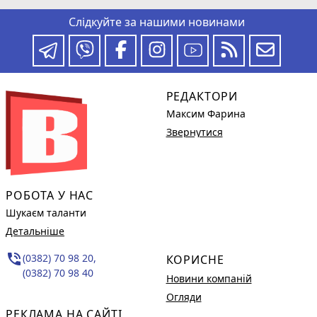
Слідкуйте за нашими новинами
РЕДАКТОРИ
Максим Фарина
Звернутися
РОБОТА У НАС
Шукаєм таланти
Детальніше
phone_in_talk
(0382) 70 98 20,
КОРИСНЕ
(0382) 70 98 40
Новини компаній
Огляди
РЕКЛАМА НА САЙТІ