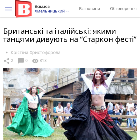
Всім.юа
Всі новини
Обговорення
Хмельницький
Британські та італійські: якими
танцями дивують на “Старкон фесті”
Крістіна Христофорова
chat_bubble
share
visibility
2
0
313