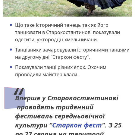
Що таке історичний танець так як його
танцювати в Старокостянтинові показували
одесити, ужгородці і хмельничани.
Танцівники зачаровували історичними танцями
на другому дні “Старкон фесту”.
Показували танці різних епох. Охочим
проводили майстер-класи.
Вперше у Старокостянтинові
проводять триденний
фестиваль середньовічної
культури “
Старкон фест
”. З 25
по 27 серпня на території