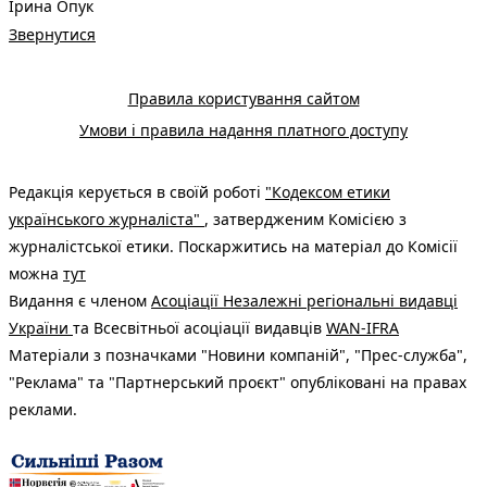
Ірина Опук
Звернутися
Правила користування сайтом
Умови і правила надання платного доступу
Редакція керується в своїй роботі
"Кодексом етики
українського журналіста"
, затвердженим Комісією з
журналістської етики. Поскаржитись на матеріал до Комісії
можна
тут
Видання є членом
Асоціації Незалежні регіональні видавці
України
та Всесвітньої асоціації видавців
WAN-IFRA
Матеріали з позначками "Новини компаній", "Прес-служба",
"Реклама" та "Партнерський проєкт" опубліковані на правах
реклами.