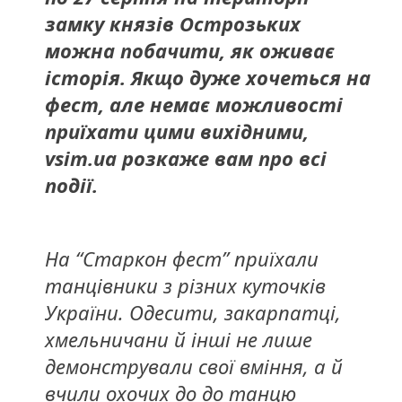
замку князів Острозьких
можна побачити, як оживає
історія. Якщо дуже хочеться на
фест, але немає можливості
приїхати цими вихідними,
vsim.ua розкаже вам про всі
події.
На “Старкон фест” приїхали
танцівники з різних куточків
України. Одесити, закарпатці,
хмельничани й інші не лише
демонстрували свої вміння, а й
вчили охочих до до танцю