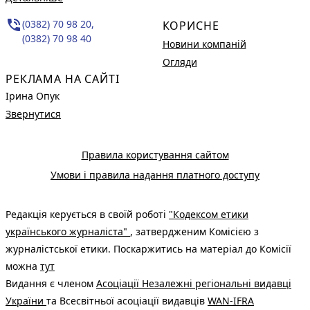
phone_in_talk
(0382) 70 98 20,
КОРИСНЕ
(0382) 70 98 40
Новини компаній
Огляди
РЕКЛАМА НА САЙТІ
Ірина Опук
Звернутися
Правила користування сайтом
Умови і правила надання платного доступу
Редакція керується в своїй роботі
"Кодексом етики
українського журналіста"
, затвердженим Комісією з
журналістської етики. Поскаржитись на матеріал до Комісії
можна
тут
Видання є членом
Асоціації Незалежні регіональні видавці
України
та Всесвітньої асоціації видавців
WAN-IFRA