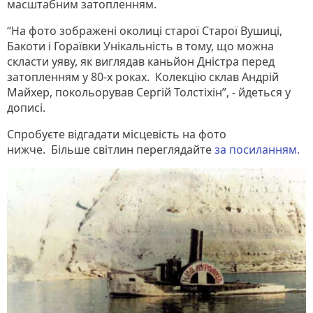
масштабним затопленням.
“На фото зображені околиці старої Старої Вушиці,
Бакоти і Гораївки Унікальність в тому, що можна
скласти уяву, як виглядав каньйон Дністра перед
затопленням у 80-х роках. Колекцію склав Андрій
Майхер, покольорував Сергій Толстіхін”, - йдеться у
дописі.
Спробуєте відгадати місцевість на фото
нижче. Більше світлин переглядайте
за посиланням.