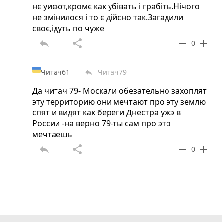
нє уиєют,кромє как убівать і грабіть.Нічого
не змінилося і то є дійсно так.Загадили
своє,ідуть по чуже
reply
share
remove
add
0
Читач61
Читач79
reply
Да читач 79- Москали обезательно захоплят
эту территорию они мечтают про эту землю
спят и видят как береги Днестра ужэ в
России -на верно 79-ты сам про это
мечтаешь
reply
share
remove
add
0