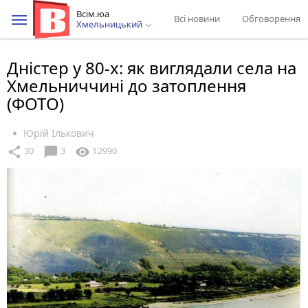
Всім.юа
Всі новини
Обговорення
Хмельницький
Дністер у 80-х: як виглядали села на
Хмельниччині до затоплення
(ФОТО)
Юрій Ількович
chat_bubble
share
visibility
30
3
12990