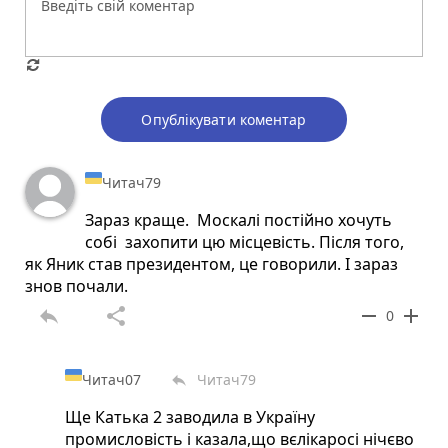
Опублікувати коментар
Читач79
Зараз краще. Москалі постійно хочуть
собі захопити цю місцевість. Після того,
як Яник став президентом, це говорили. І зараз
знов почали.
reply
share
remove
add
0
Читач07
Читач79
reply
Ще Катька 2 заводила в Україну
промисловість і казала,що вєлікаросі нічєво