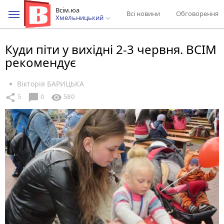
Всім.юа
Всі новини
Обговорення
Хмельницький
Куди піти у вихідні 2-3 червня. ВСІМ
рекомендує
Вікторія БАРИЦЬКА
chat_bubble
share
visibility
5
0
580