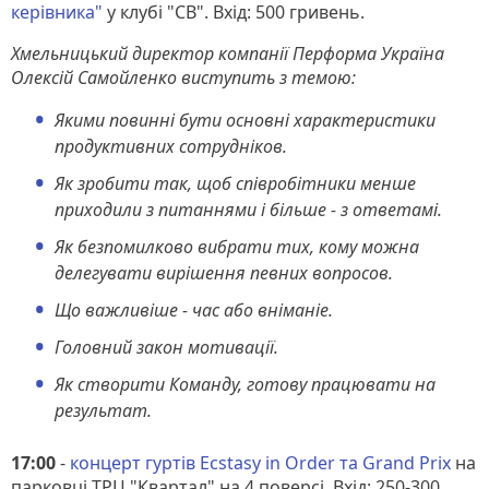
керівника"
у клубі "СВ". Вхід: 500 гривень.
Хмельницький директор компанії Перформа Україна
Олексій Самойленко виступить з темою:
Якими повинні бути основні характеристики
продуктивних сотрудніков.
Як зробити так, щоб співробітники менше
приходили з питаннями і більше - з ответамі.
Як безпомилково вибрати тих, кому можна
делегувати вирішення певних вопросов.
Що важливіше - час або вніманіе.
Головний закон мотивації.
Як створити Команду, готову працювати на
результат.
17:00
-
концерт гуртів Ecstasy in Order та Grand Prix
на
парковці ТРЦ "Квартал" на 4 поверсі. Вхід: 250-300