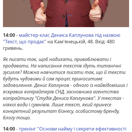
14:00
-
майстер-клас Дениса Каплунова під назвою
"Текст, що продає"
на Кам'янецькій, 48. Вхід: 480
гривень.
Як писати так, щоб надихати, приваблювати і
продавати. На написання текстів ідуть титанічні
зусилля? Можна навчитися писати так, що й тексти
будуть чудовими й сам процес приноситиме
задоволення. Денис Каплунов - одного із найвідоміших і
яскравих копірайтерів СНД, засновника агентства
копірайтингу "Студія Дениса Каплунова". У текстах -
ніякої води і сумнівів. Лише текст, який принесе
конкретний результат бізнесу, особистому бренду,
блогу тощо.
14:00
-
тренінг "Основи найму і секрети ефективності