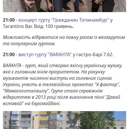
21:00
-
концерт гурту "Гражданин Топинамбур"
у
Tarantino Bar. Вхід: 100 гривень.
Можливість відірватися на повну разом із мегакрутим
та популярним гуртом.
21:00
-
виступ гурту "BARAHTA"
у гастро-барі 7.62.
BARAHTA - гурт, який створює якісну українську музику,
яка є головним їхнім пріоритетом. На рахунку
музикантів численні виступи на головних сценах
України, участь в телевізійних проектах "Х-фактор",
"Мамахохоталашоу". Група стала справжнім
відкриттям в 2013 році після виконання пісні "Давай
вставай" на Євромайдані.