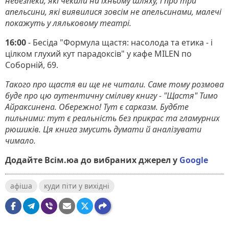
небезпеки, які чекали на їхньому шляху, і про три
апельсини, які виявилися зовсім не апельсинами, малечі
покажуть у ляльковому театрі.
16:00
- Бесіда "Формула щастя: насолода та етика - і
цілком глухий кут парадоксів" у кафе MILEN по
Соборній, 69.
Такого про щастя ви ще не читали. Саме тому розмова
буде про цю аутентичну сміливу книгу - "Щастя" Тимо
Айраксинена. Обережно! Тут є сарказм. Будбте
пильними: тут є реальність без прикрас та гламурних
рюшиків. Ця книга змусить думати й аналізувати
чимало.
Додайте Всім.юа до вибраних джерел у
Google
афіша
куди піти у вихідні