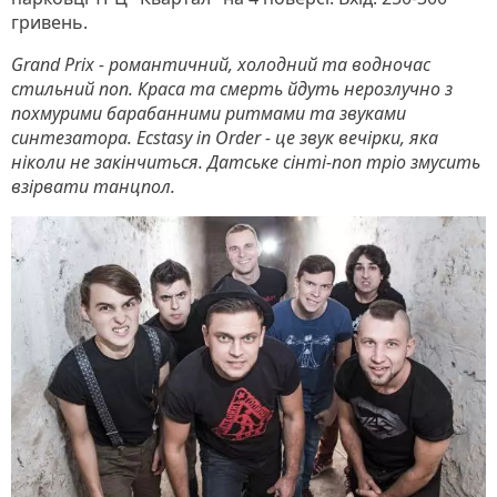
гривень.
Grand Prix - романтичний, холодний та водночас
стильний поп. Краса та смерть йдуть нерозлучно з
похмурими барабанними ритмами та звуками
синтезатора. Ecstasy in Order - це звук вечірки, яка
ніколи не закінчиться. Датське сінті-поп тріо змусить
взірвати танцпол.