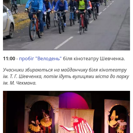
11:00
-
пробіг "Велодень"
біля кінотеатру Шевченка.
Учасники збираються на майданчику біля кінотеатру
ім. Т. Г. Шевченка, потім їдуть вулицями міста до парку
ім. М. Чекмана.