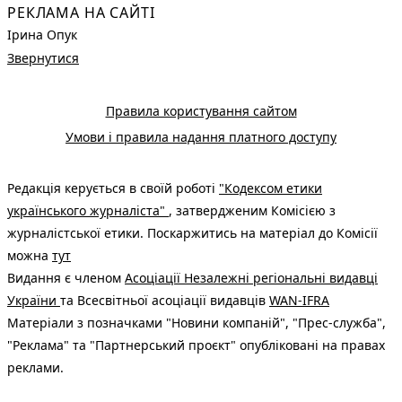
РЕКЛАМА НА САЙТІ
Ірина Опук
Звернутися
Правила користування сайтом
Умови і правила надання платного доступу
Редакція керується в своїй роботі
"Кодексом етики
українського журналіста"
, затвердженим Комісією з
журналістської етики. Поскаржитись на матеріал до Комісії
можна
тут
Видання є членом
Асоціації Незалежні регіональні видавці
України
та Всесвітньої асоціації видавців
WAN-IFRA
Матеріали з позначками "Новини компаній", "Прес-служба",
"Реклама" та "Партнерський проєкт" опубліковані на правах
реклами.