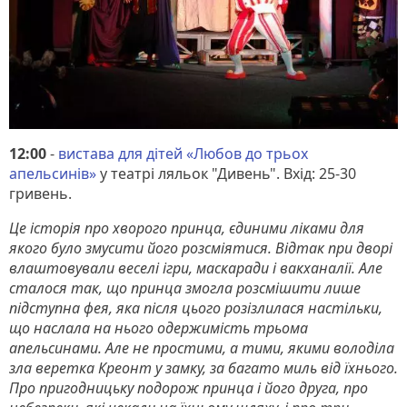
12:00
-
вистава для дітей «Любов до трьох
апельсинів»
у театрі ляльок "Дивень". Вхід: 25-30
гривень.
Це історія про хворого принца, єдиними ліками для
якого було змусити його розсміятися. Відтак при дворі
влаштовували веселі ігри, маскаради і вакханалії. Але
сталося так, що принца змогла розсмішити лише
підступна фея, яка після цього розізлилася настільки,
що наслала на нього одержимість трьома
апельсинами. Але не простими, а тими, якими володіла
зла веретка Креонт у замку, за багато миль від їхнього.
Про пригодницьку подорож принца і його друга, про