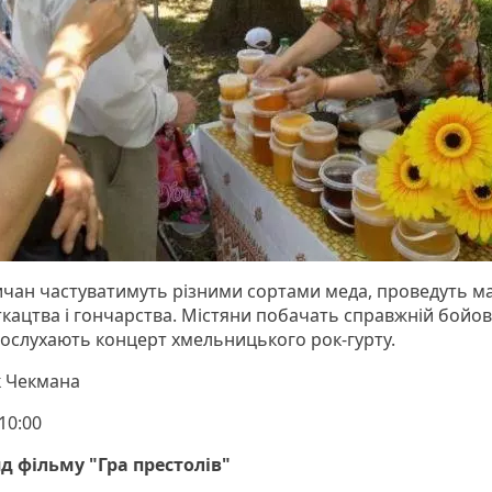
чан частуватимуть різними сортами меда, проведуть м
 ткацтва і гончарства. Містяни побачать справжній бойо
 послухають концерт хмельницького рок-гурту.
 Чекмана
10:00
д фільму "Гра престолів"