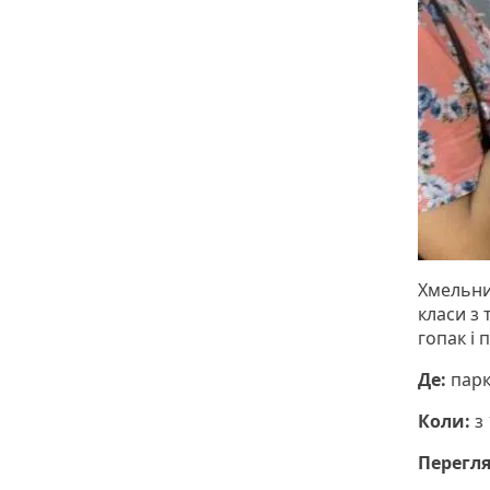
Хмельни
класи з
гопак і
Де:
парк
Коли:
з 
Перегля