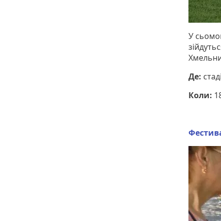
У сьомом
зійдутьс
Хмельни
Де:
стад
Коли:
18
Фестив