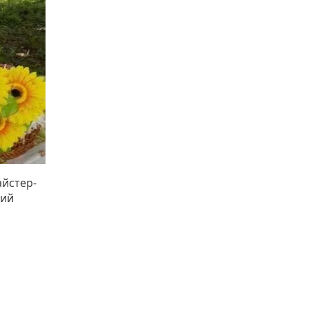
айстер-
вий