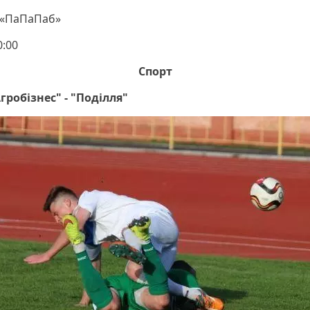
 «ПаПаПаб»
0:00
Спорт
гробізнес" - "Поділля"