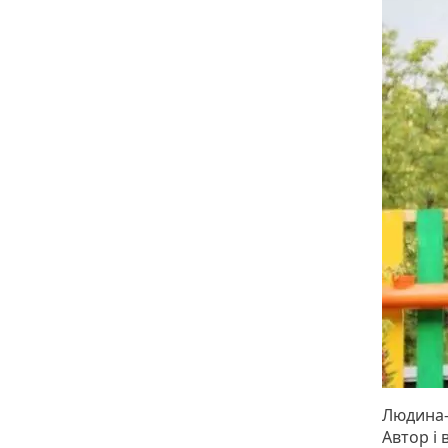
Людина-о
Автор і