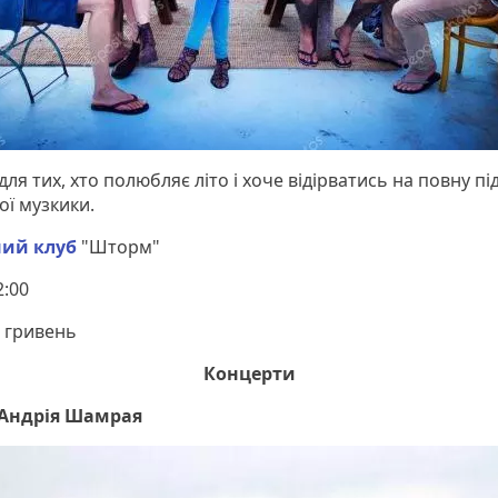
для тих, хто полюбляє літо і хоче відірватись на повну пі
ої музкики.
ний клуб
"Шторм"
:00
 гривень
Концерти
 Андрія Шамрая