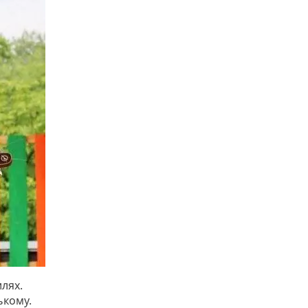
илях.
ькому.