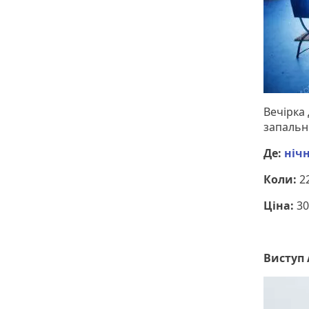
Вечірка 
запальн
Де:
ніч
Коли:
22
Ціна:
30
Виступ