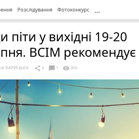
...
рення
Розслідування
Фотоконкурс
и піти у вихідні 19-20
пня. ВСІМ рекомендує
рія БАРИЦЬКА
chat_bubble
share
visibility
6
1
360