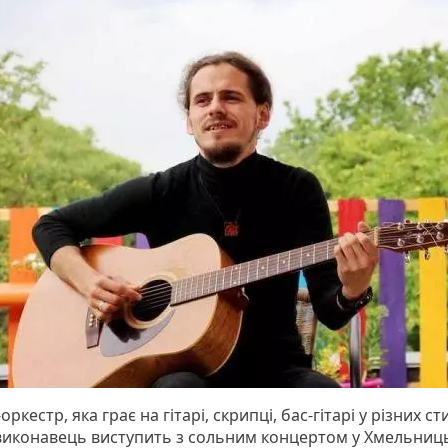
ркестр, яка грає на гітарі, скрипці, бас-гітарі у різних ст
 виконавець виступить з сольним концертом у Хмельниц