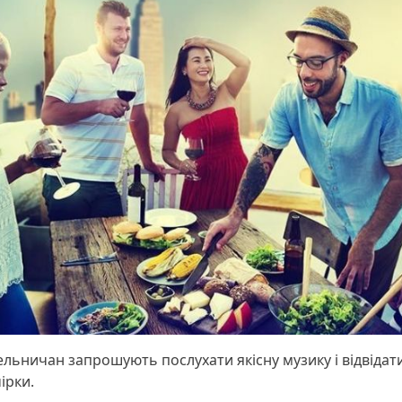
льничан запрошують послухати якісну музику і відвідати
ірки.