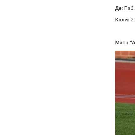
Де:
Паб
Коли:
2
Матч "А