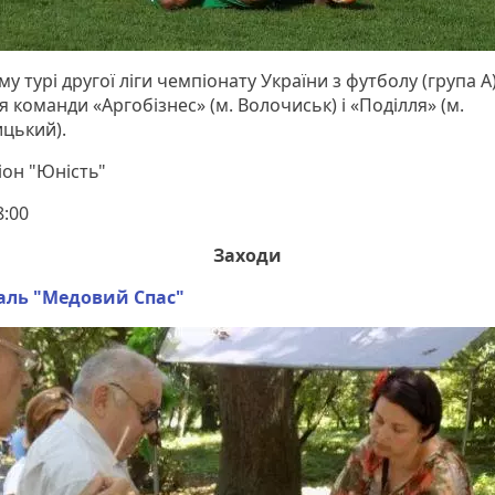
у турі другої ліги чемпіонату України з футболу (група А
я команди «Аргобізнес» (м. Волочиськ) і «Поділля» (м.
цький).
іон "Юність"
:00
Заходи
аль "Медовий Спас"