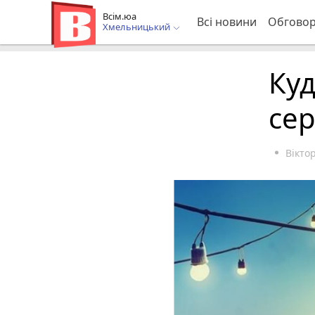
Всім.юа
Всі новини
Обгово
Хмельницький
Куд
сер
Вікто