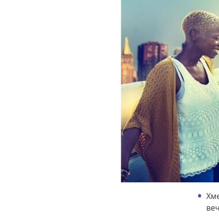
Хме
веч