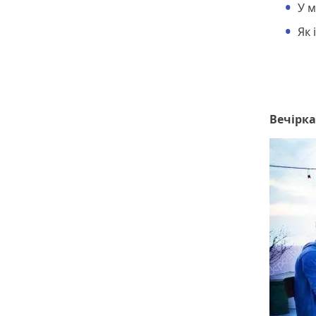
У м
Як 
Вечірка