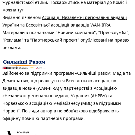
журналістської етики. Поскаржитись на матеріал до Комісії
можна
тут
Видання є членом
Асоціації Незалежні регіональні видавці
України
та Всесвітньої асоціації видавців
WAN-IFRA
Матеріали з позначками "Новини компаній", "Прес-служба",
"Реклама" та "Партнерський проєкт" опубліковані на правах
реклами.
Здійснено за підтримки програми «Сильніші разом: Медіа та
Демократія», що реалізується Всесвітньою асоціацією
видавців новин (WAN-IFRA) у партнерстві з Асоціацією
«Незалежні регіональні видавці України» (АНРВУ) та
Норвезькою асоціацією медіабізнесу (MBL) за підтримки
Норвегії. Погляди авторів не обов’язково відображають
офіційну позицію партнерів програми.