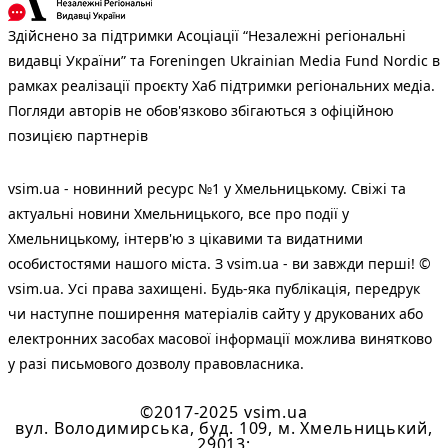
Здійснено за підтримки Асоціації “Незалежні регіональні
видавці України” та Foreningen Ukrainian Media Fund Nordic в
рамках реалізації проєкту Хаб підтримки регіональних медіа.
Погляди авторів не обов'язково збігаються з офіційною
позицією партнерів
vsim.ua - новинний ресурс №1 у Хмельницькому. Свіжі та
актуальні новини Хмельницького, все про події у
Хмельницькому, інтерв'ю з цікавими та видатними
особистостями нашого міста. З vsim.ua - ви завжди перші! ©
vsim.ua. Усі права захищені. Будь-яка публiкацiя, передрук
чи наступне поширення матеріалів сайту у друкованих або
електронних засобах масової інформації можлива винятково
у разі письмового дозволу правовласника.
©2017-2025 vsim.ua
вул. Володимирська, буд. 109, м. Хмельницький,
29013;