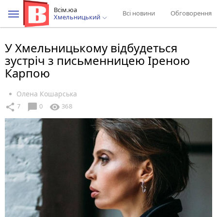
Всім.юа
Всі новини
Обговорення
Хмельницький
У Хмельницькому відбудеться
зустріч з письменницею Іреною
Карпою
Олена Кошарська
chat_bubble
share
visibility
7
0
368