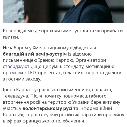
Розповідаємо де проходитиме зустріч та як придбати
квитки.
Незабаром у Хмельницькому відбудеться
благодійний вечір-зустріч
із відомою
письменницею Іреною Карпою. Організатори
стверджують
, що це суміш стендапу, мотиваційної
промови з TED, презентації власних творів та діалогу
з гостями заходу.
Ірена Карпа – українська письменниця, співачка,
телеведуча. Після початку повномасштабного
вторгнення росії на територію України бере активну
участь у
волонтерському русі
та інформаційній
боротьбі, спростовуючи російські наративи про війну
в ефірах французького телебачення.