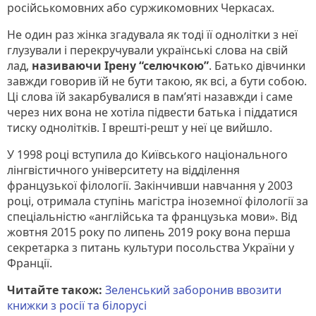
російськомовних або суржикомовних Черкасах.
Не один раз жінка згадувала як тоді її однолітки з неї
глузували і перекручували українські слова на свій
лад,
називаючи Ірену “селючкою”
. Батько дівчинки
завжди говорив їй не бути такою, як всі, а бути собою.
Ці слова їй закарбувалися в пам’яті назавжди і саме
через них вона не хотіла підвести батька і піддатися
тиску однолітків. І врешті-решт у неї це вийшло.
У 1998 році вступила до Київського національного
лінгвістичного університету на відділення
французької філології. Закінчивши навчання у 2003
році, отримала ступінь магістра іноземної філології за
спеціальністю «англійська та французька мови». Від
жовтня 2015 року по липень 2019 року вона перша
секретарка з питань культури посольства України у
Франції.
Читайте також:
Зеленський заборонив ввозити
книжки з росії та білорусі