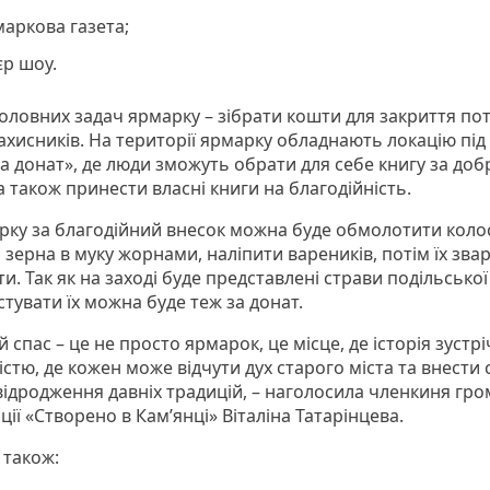
аркова газета;
єр шоу.
головних задач ярмарку – зібрати кошти для закриття по
ахисників. На території ярмарку обладнають локацію пі
а донат», де люди зможуть обрати для себе книгу за доб
а також принести власні книги на благодійність.
рку за благодійний внесок можна буде обмолотити коло
зерна в муку жорнами, наліпити вареників, потім їх зва
и. Так як на заході буде представлені страви подільської 
стувати їх можна буде теж за донат.
й спас – це не просто ярмарок, це місце, де історія зустр
істю, де кожен може відчути дух старого міста та внести 
 відродження давніх традицій, – наголосила членкиня гро
ції «Створено в Камʼянці» Віталіна Татарінцева.
 також: