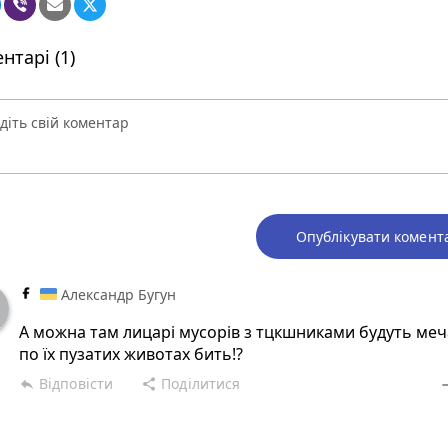
нтарі (1)
Опублікувати комент
Александр Бугун
А можна там лицарі мусорів з тцкшниками будуть ме
по їх пузатих животах бить!?
Відповісти
Поділитися
reply
share
rem