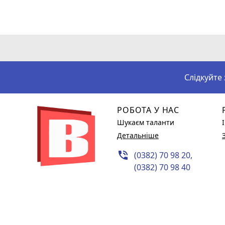
Слідкуйте
РОБОТА У НАС
Шукаєм таланти
Детальніше
phone_in_talk
(0382) 70 98 20,
(0382) 70 98 40