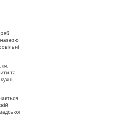
треб
д назвою
ровільні
ски,
рити та
кухні,
ічається
свій
мадської