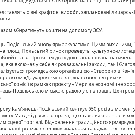
тиваль відбудеться 17-18 серпня на площі Польський р
дставлять різні крафтові вироби, заплановані лицарські
ніри.
разом збиратимуть кошти на допомогу ЗСУ.
ць-Подільський знову ярмаркуватиме. Цими вихідними, 
 на площі Польський ринок проведуть культурно-мисте
Хлібний спас». Протягом двох днів запланована насичена
, яка включає у себе як розважальні заходи, так і благод
еалізується громадською організацією «Створено в Камʼя
 проєктом «Друкарня змін» за фінансової підтримки
ської комісії в рамках проєкту «Мери за економічне зро
янець-Подільською міською радою у співпраці з Центром
.
 року Кам'янець-Подільський святкує 650 років з момент
 місту Магдебурзького права, що стало визначною віхою
у місцевої торгівлі. Відновлення традиційного ярмаркува
волічний рік має особливе значення та надає події особл