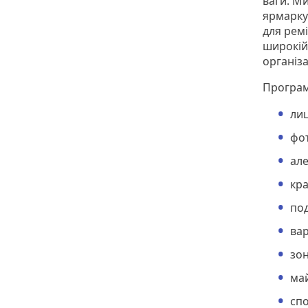
ваги. Ми
ярмарку
для ремі
широкій 
організа
Програм
лиц
фо
але
кра
под
вар
зон
май
спо