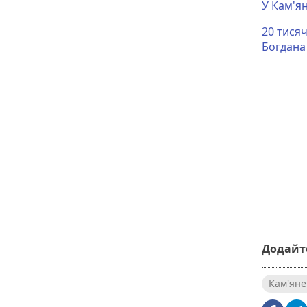
У Кам'я
20 тисяч
Богдана
Додайте
Кам'яне