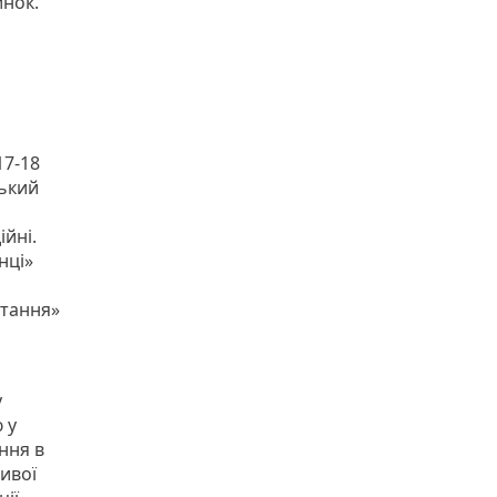
инок.
17-18
цький
ійні.
нці»
стання»
у
 у
ння в
ивої