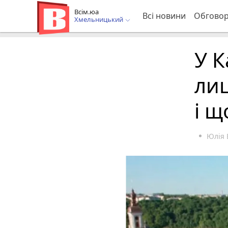
Всім.юа
Всі новини
Обгово
Хмельницький
У К
лиц
і щ
Юлія 