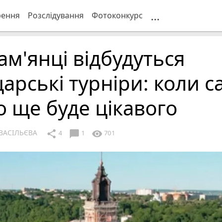
...
рення
Розслідування
Фотоконкурс
ам'янці відбудуться
арські турніри: коли с
о ще буде цікавого
ВАСІЛЬЄВА
chat_bubble
share
visibility
4
1
701