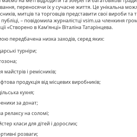
 маємо на меті відродити та зберегти багатовікові тради
вання, переносячи їх у сучасне життя. Це унікальна мож
сників, митців та торговців представити свої вироби та 
публіці, – повідомила журналістці vsim.ua членкиня гро
ції «Створено в Камʼянці» Віталіна Татарінцева.
ою передбачена низка заходів, серед яких:
арські турніри;
тозона;
я майстрів і ремісників;
фтова продукція від місцевих виробників;
ільська кухня;
еники за донат;
а релаксу на соломі;
стер класи для дітей і дорослих;
ртивні розваги;