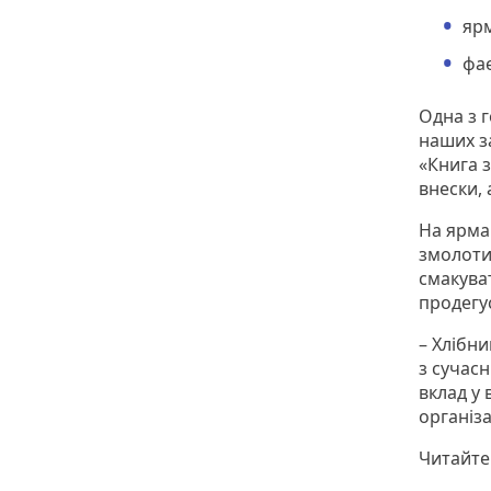
ярм
фа
Одна з 
наших з
«Книга з
внески, 
На ярма
змолоти 
смакуват
продегу
– Хлібни
з сучасн
вклад у
організа
Читайте