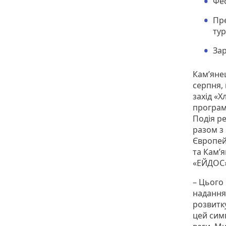
Фес
Пре
тур
За
Кам’яне
серпня,
захід «
програма
Подія р
разом з
Європей
та Кам’
«ЕЙДОС»
– Цього
надання
розвитк
цей сим