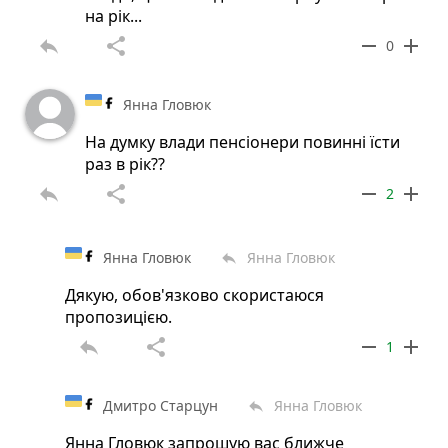
на рік...
reply
share
remove
add
0
Янна Гловюк
На думку влади пенсіонери повинні їсти
раз в рік??
reply
share
remove
add
2
Янна Гловюк
Янна Гловюк
reply
Дякую, обов'язково скористаюся
пропозицією.
reply
share
remove
add
1
Дмитро Старцун
Янна Гловюк
reply
Янна Гловюк запрошую вас ближче