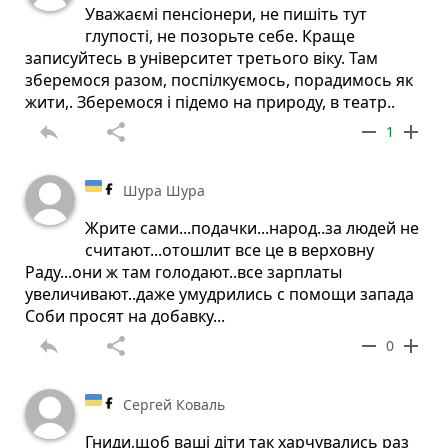
Уважаємі пенсіонери, не пишіть тут
глупості, не позорьте себе. Краще
записуйтесь в університет третього віку. Там
зберемося разом, поспілкуємось, порадимось як
жити,. Зберемося і підемо на природу, в театр..
reply
share
remove
add
1
Шура Шура
Жрите сами...подачки...народ..за людей не
считают...отошлит все це в верховну
Раду...они ж там голодают..все зарплаты
увеличивают..даже умудрились с помощи запада
Соби просят на добавку...
reply
share
remove
add
0
Сергей Коваль
Гниди,щоб ваші діти так харчувались раз