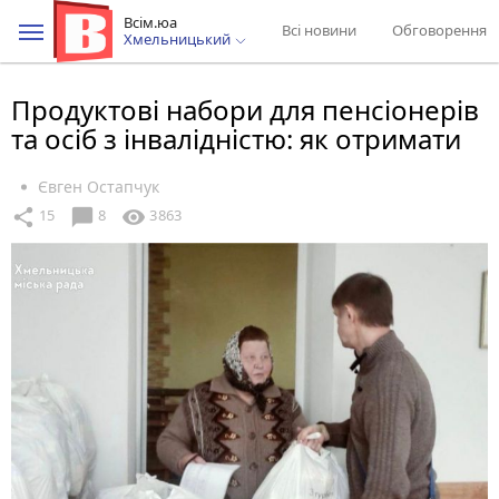
Всім.юа
Всі новини
Обговорення
Хмельницький
Продуктові набори для пенсіонерів
та осіб з інвалідністю: як отримати
Євген Остапчук
chat_bubble
share
visibility
15
8
3863