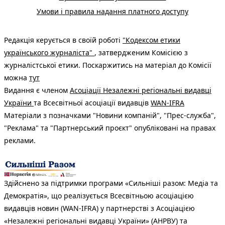
Умови і правила надання платного доступу
Редакція керується в своїй роботі
"Кодексом етики
українського журналіста"
, затвердженим Комісією з
журналістської етики. Поскаржитись на матеріал до Комісії
можна
тут
Видання є членом
Асоціації Незалежні регіональні видавці
України
та Всесвітньої асоціації видавців
WAN-IFRA
Матеріали з позначками "Новини компаній", "Прес-служба",
"Реклама" та "Партнерський проєкт" опубліковані на правах
реклами.
Здійснено за підтримки програми «Сильніші разом: Медіа та
Демократія», що реалізується Всесвітньою асоціацією
видавців новин (WAN-IFRA) у партнерстві з Асоціацією
«Незалежні регіональні видавці України» (АНРВУ) та