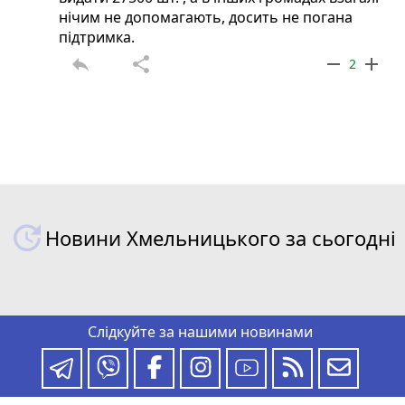
нічим не допомагають, досить не погана
підтримка.
reply
share
remove
add
2
Новини Хмельницького за сьогодні
Слідкуйте за нашими новинами