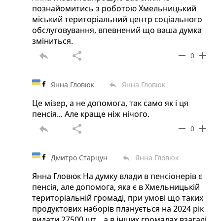
познайомитись з роботою Хмельницький
міський територіальний центр соціального
обслуговування, впевнений що ваша думка
зміниться.
reply
share
remove
add
0
Янна Гловюк
Янна Гловюк
reply
Це мізер, а не допомога, так само як і ця
пенсія... Але краще ніж нічого.
reply
share
remove
add
0
Дмитро Старцун
Янна Гловюк
reply
Янна Гловюк На думку влади в пенсіонерів є
пенсія, але допомога, яка є в Хмельницькій
територіальній громаді, при умові що таких
продуктових наборів планується на 2024 рік
видати 27500 шт. , а в інших громадах взагалі