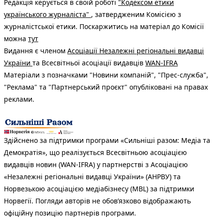
Редакція керується в своїй роботі
"Кодексом етики
українського журналіста"
, затвердженим Комісією з
журналістської етики. Поскаржитись на матеріал до Комісії
можна
тут
Видання є членом
Асоціації Незалежні регіональні видавці
України
та Всесвітньої асоціації видавців
WAN-IFRA
Матеріали з позначками "Новини компаній", "Прес-служба",
"Реклама" та "Партнерський проєкт" опубліковані на правах
реклами.
Здійснено за підтримки програми «Сильніші разом: Медіа та
Демократія», що реалізується Всесвітньою асоціацією
видавців новин (WAN-IFRA) у партнерстві з Асоціацією
«Незалежні регіональні видавці України» (АНРВУ) та
Норвезькою асоціацією медіабізнесу (MBL) за підтримки
Норвегії. Погляди авторів не обов’язково відображають
офіційну позицію партнерів програми.