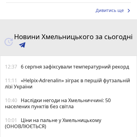
keyboard_arrow_right
Дивитись ще
Новини Хмельницького за сьогодні
12:37
6 серпня зафіксували температурний рекорд
11:11
«Helpix-Adrenalin» зіграє в першій футзальній
лізі України
10:40
Наслідки негоди на Хмельниччині: 50
населених пунктів без світла
10:01
Ціни на пальне у Хмельницькому
(ОНОВЛЮЄТЬСЯ)