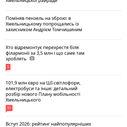
Хмельницької райради
Поміняв пензель на зброю: в
Хмельницькому попрощались із
захисником Андрієм Томчишиним
Хто відремонтує перехрестя біля
філармонії за 3,5 млн і що саме там
зроблять
photo_camera
5
101,9 млн євро на ШІ-світлофори,
електробуси та інше: детальний
розбір нового Плану мобільності
Хмельницького
31
Вступ 2026: рейтинг найпопулярніших