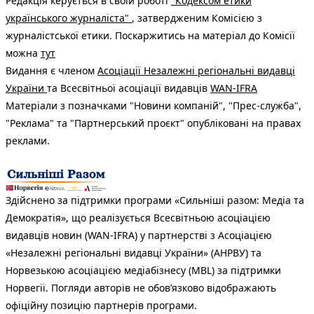
Редакція керується в своїй роботі
"Кодексом етики
українського журналіста"
, затвердженим Комісією з
журналістської етики. Поскаржитись на матеріал до Комісії
можна
тут
Видання є членом
Асоціації Незалежні регіональні видавці
України
та Всесвітньої асоціації видавців
WAN-IFRA
Матеріали з позначками "Новини компаній", "Прес-служба",
"Реклама" та "Партнерський проєкт" опубліковані на правах
реклами.
Здійснено за підтримки програми «Сильніші разом: Медіа та
Демократія», що реалізується Всесвітньою асоціацією
видавців новин (WAN-IFRA) у партнерстві з Асоціацією
«Незалежні регіональні видавці України» (АНРВУ) та
Норвезькою асоціацією медіабізнесу (MBL) за підтримки
Норвегії. Погляди авторів не обов’язково відображають
офіційну позицію партнерів програми.