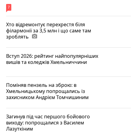
7
Хто відремонтує перехрестя біля
філармонії за 3,5 млн і що саме там
зроблять
photo_camera
Вступ 2026: рейтинг найпопулярніших
вишів та коледжів Хмельниччини
Поміняв пензель на зброю: в
Хмельницькому попрощались із
захисником Андрієм Томчишиним
Загинув під час першого бойового
виходу: попрощалися з Василем
Лазуткіним