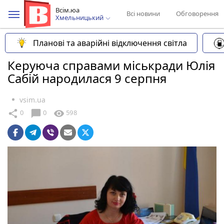
Всім.юа
Всі новини
Обговорення
Хмельницький
Планові та аварійні відключення світла
Керуюча справами міськради Юлія
Сабій народилася 9 серпня
vsim.ua
chat_bubble
share
visibility
0
0
598