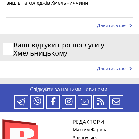
вишів та коледжів Хмельниччини
keyboard_arrow_right
Дивитись ще
Ваші відгуки про послуги у
Хмельницькому
keyboard_arrow_right
Дивитись ще
Слідкуйте за нашими новинами
РЕДАКТОРИ
Максим Фарина
Звернутися