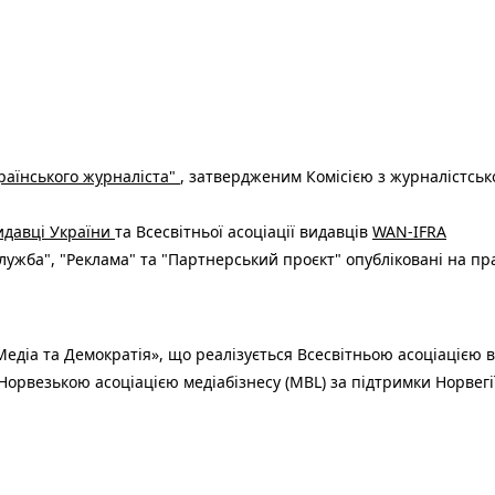
раїнського журналіста"
, затвердженим Комісією з журналістськ
видавці України
та Всесвітньої асоціації видавців
WAN-IFRA
ужба", "Реклама" та "Партнерський проєкт" опубліковані на пр
едіа та Демократія», що реалізується Всесвітньою асоціацією в
Норвезькою асоціацією медіабізнесу (MBL) за підтримки Норвегі