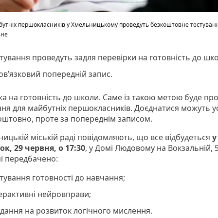
утніх першокласників у Хмельницькому проведуть безкоштовне тестуван
вне
тування проведуть задля перевірки на готовність до шк
в’язковий попередній запис.
ка на готовність до школи. Саме із такою метою буде пр
ння для майбутніх першокласників. Доєднатися можуть усі
оштовно, проте за попереднім записом.
ницькій міській раді повідомляють, що все відбудеться
у
ок, 29 червня, о 17:30
, у Домі Людовому на Вокзальній, 5
і передбачено:
тування готовності до навчання;
ерактивні нейровправи;
дання на розвиток логічного мислення.