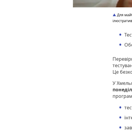
Для майб
ілюстрати
Тес
Обо
Перевір
тестува
Це безк
У Хмель
понеділ
програм
тес
інт
зав