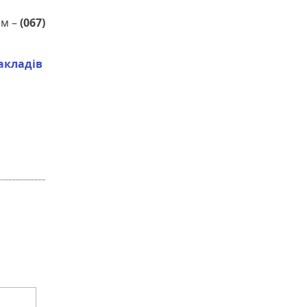
ом –
(067)
акладів