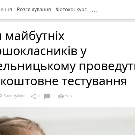
...
рення
Розслідування
Фотоконкурс
 майбутніх
ршокласників у
ельницькому проведут
зкоштовне тестування
й Загоруйко
chat_bubble
share
visibility
0
3
586