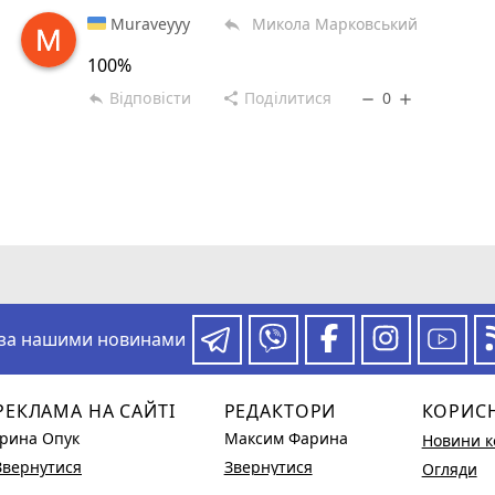
Muraveyyy
Микола Марковський
reply
100%
Відповісти
Поділитися
0
reply
share
remove
add
 за нашими новинами
РЕКЛАМА НА САЙТІ
РЕДАКТОРИ
КОРИС
Ірина Опук
Максим Фарина
Новини к
Звернутися
Звернутися
Огляди