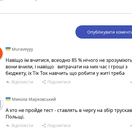
Опублікувати комент
Muraveyyy
Навіщо їм вчитися, всеодно 85 % нічого не зрозуміют
вони вчили, і навіщо витрачати на них час і гроші з
бюджету, їх Тік Ток навчить що робити у житі треба
Відповісти
Поділитися
reply
share
rem
Микола Марковський
А хто не пройде тест - ставлять в чергу на збір трускав
Польщі.
Відповісти
Поділитися
reply
share
rem