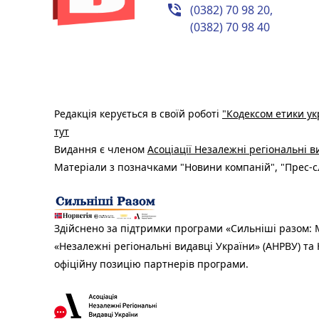
phone_in_talk
(0382) 70 98 20,
(0382) 70 98 40
Редакція керується в своїй роботі
"Кодексом етики ук
тут
Видання є членом
Асоціації Незалежні регіональні 
Матеріали з позначками "Новини компаній", "Прес-сл
Здійснено за підтримки програми «Сильніші разом: М
«Незалежні регіональні видавці України» (АНРВУ) та 
офіційну позицію партнерів програми.