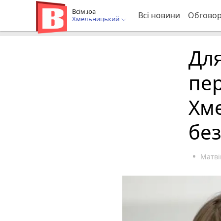
Всім.юа
Всі новини
Обгово
Хмельницький
Для
пе
Хм
бе
Матві