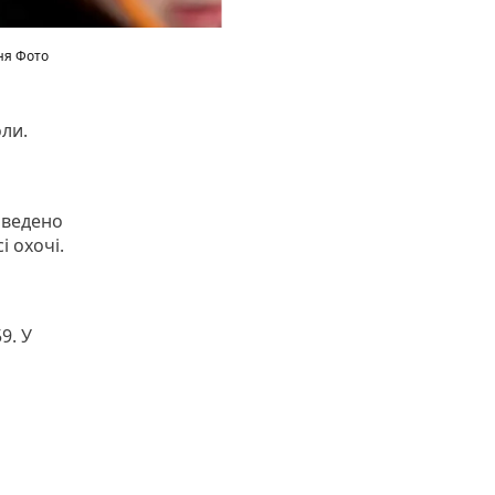
ня Фото
оли.
оведено
 охочі.
9. У