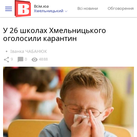
Всім.юа
Всі новини
Обговорення
Хмельницький
У 26 школах Хмельницького
оголосили карантин
Іванка ЧАБАНЮК
chat_bubble
share
visibility
9
0
4888