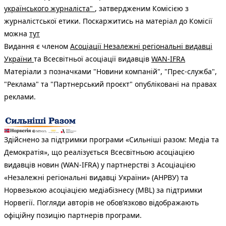
українського журналіста"
, затвердженим Комісією з
журналістської етики. Поскаржитись на матеріал до Комісії
можна
тут
Видання є членом
Асоціації Незалежні регіональні видавці
України
та Всесвітньої асоціації видавців
WAN-IFRA
Матеріали з позначками "Новини компаній", "Прес-служба",
"Реклама" та "Партнерський проєкт" опубліковані на правах
реклами.
Здійснено за підтримки програми «Сильніші разом: Медіа та
Демократія», що реалізується Всесвітньою асоціацією
видавців новин (WAN-IFRA) у партнерстві з Асоціацією
«Незалежні регіональні видавці України» (АНРВУ) та
Норвезькою асоціацією медіабізнесу (MBL) за підтримки
Норвегії. Погляди авторів не обов’язково відображають
офіційну позицію партнерів програми.