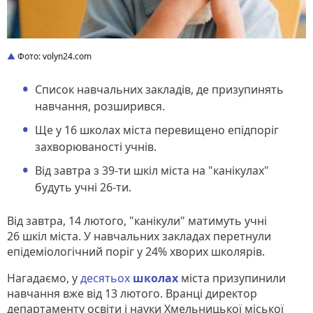
Фото: volyn24.com
Список навчальних закладів, де призупинять
навчання, розширився.
Ще у 16 школах міста перевищено епідпоріг
захворюваності учнів.
Від завтра з 39-ти шкіл міста на "канікулах"
будуть учні 26-ти.
Від завтра, 14 лютого, "канікули" матимуть учні
26 шкіл міста. У навчальних закладах перетнули
епідеміологічний поріг у 24% хворих школярів.
Нагадаємо, у
десятьох
школах
міста призупинили
навчання вже від 13 лютого. Вранці директор
департаменту освіти і науки Хмельницької міської