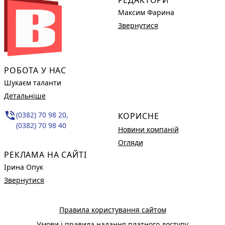
Максим Фарина
Звернутися
РОБОТА У НАС
Шукаєм таланти
Детальніше
phone_in_talk
(0382) 70 98 20,
КОРИСНЕ
(0382) 70 98 40
Новини компаній
Огляди
РЕКЛАМА НА САЙТІ
Ірина Опук
Звернутися
Правила користування сайтом
Умови і правила надання платного доступу