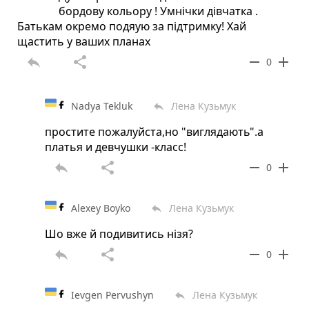
бордову кольору ! Умнічки дівчатка .
Батькам окремо подяую за підтримку! Хай
щастить у ваших планах
reply
share
remove
add
0
Nadya Tekluk
Лена Кузьмук
reply
простите пожалуйста,но "виглядають".а
платья и девчушки -класс!
reply
share
remove
add
0
Alexey Boyko
Лена Кузьмук
reply
Шо вже й подивитись нізя?
reply
share
remove
add
0
Ievgen Pervushyn
Лена Кузьмук
reply