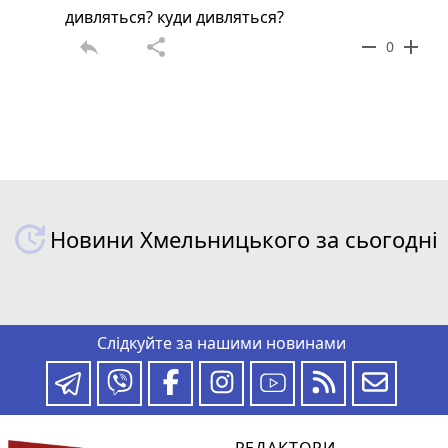
дивляться? куди дивляться?
reply
share
remove
add
0
Новини Хмельницького за сьогодні
Слідкуйте за нашими новинами
РЕДАКТОРИ