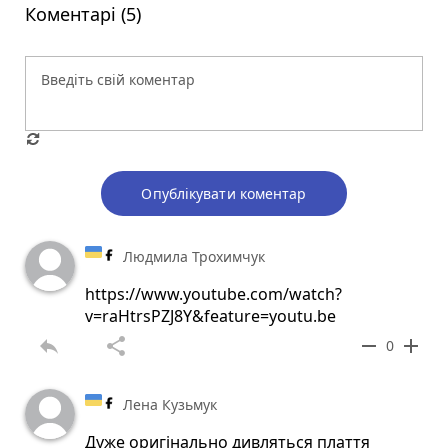
Коментарі (5)
Опублікувати коментар
Людмила Трохимчук
https://www.youtube.com/watch?
v=raHtrsPZJ8Y&feature=youtu.be
reply
share
remove
add
0
Лена Кузьмук
Дуже оригінально дивляться плаття