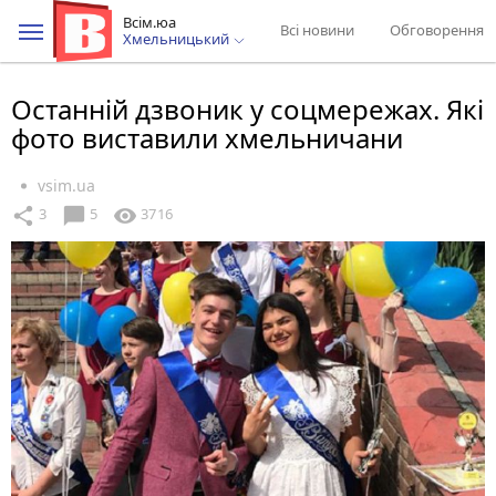
Всім.юа
Всі новини
Обговорення
Хмельницький
Останній дзвоник у соцмережах. Які
фото виставили хмельничани
vsim.ua
chat_bubble
share
visibility
3
5
3716