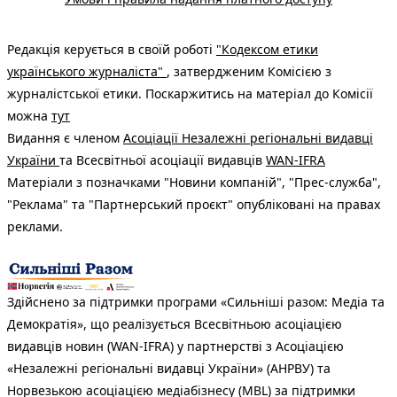
Редакція керується в своїй роботі
"Кодексом етики
українського журналіста"
, затвердженим Комісією з
журналістської етики. Поскаржитись на матеріал до Комісії
можна
тут
Видання є членом
Асоціації Незалежні регіональні видавці
України
та Всесвітньої асоціації видавців
WAN-IFRA
Матеріали з позначками "Новини компаній", "Прес-служба",
"Реклама" та "Партнерський проєкт" опубліковані на правах
реклами.
Здійснено за підтримки програми «Сильніші разом: Медіа та
Демократія», що реалізується Всесвітньою асоціацією
видавців новин (WAN-IFRA) у партнерстві з Асоціацією
«Незалежні регіональні видавці України» (АНРВУ) та
Норвезькою асоціацією медіабізнесу (MBL) за підтримки