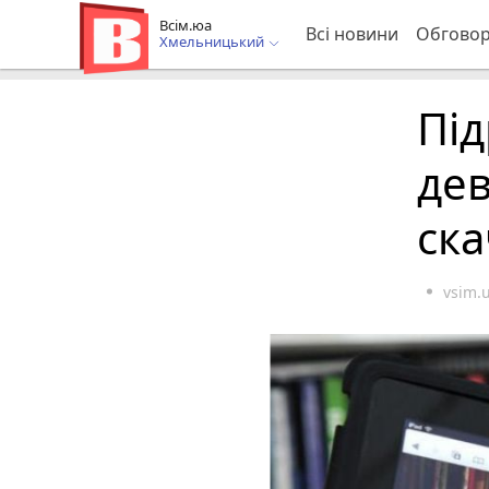
Всім.юа
Всі новини
Обгово
Хмельницький
Під
дев
ска
vsim.