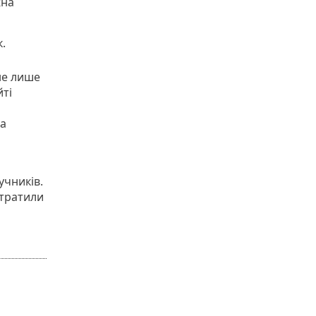
жна
к.
не лише
йті
та
учників.
итратили