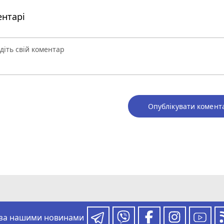
нтарі
Опублікувати комент
 за нашими новинами