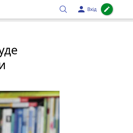
person
create
Вхід
уде
и