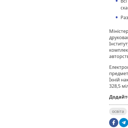
Всі
ска
Раз
Міністер
друкован
Інститут
комплект
авторст
Електрон
предметі
Їхній на
328,5 м
Додайте
освіта