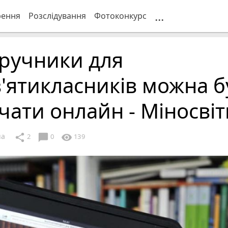
...
рення
Розслідування
Фотоконкурс
ручники для
'ятикласників можна б
чати онлайн - Міносвіт
ua
chat_bubble
share
visibility
2
0
139