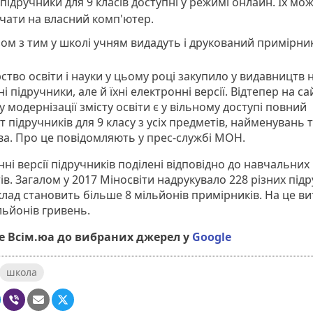
 підручники для 9 класів доступні у режимі онлайн. Їх мо
чати на власний комп'ютер.
ом з тим у школі учням видадуть і друкований примірни
ство освіти і науки у цьому році закупило у видавництв 
і підручники, але й їхні електронні версії. Відтепер на са
у модернізації змісту освіти є у вільному доступі повний
 підручників для 9 класу з усіх предметів, найменувань 
ва. Про це повідомляють у прес-службі МОН.
ні версії підручників поділені відповідно до навчальних
в. Загалом у 2017 Міносвіти надрукувало 228 різних підр
клад становить більше 8 мільйонів примірників. На це в
ільйонів гривень.
 Всім.юа до вибраних джерел у
Google
школа