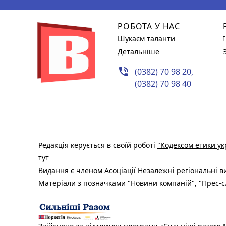
РОБОТА У НАС
Шукаєм таланти
Детальніше
phone_in_talk
(0382) 70 98 20,
(0382) 70 98 40
Редакція керується в своїй роботі
"Кодексом етики ук
тут
Видання є членом
Асоціації Незалежні регіональні 
Матеріали з позначками "Новини компаній", "Прес-сл