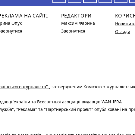
РЕКЛАМА НА САЙТІ
РЕДАКТОРИ
КОРИС
Ірина Опук
Максим Фарина
Новини к
Звернутися
Звернутися
Огляди
раїнського журналіста"
, затвердженим Комісією з журналістськ
видавці України
та Всесвітньої асоціації видавців
WAN-IFRA
ужба", "Реклама" та "Партнерський проєкт" опубліковані на пр