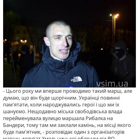
- Цього року ми вперше проводимо такий марш, але
думаю, що він буде щорічним. Українці повинні
пам'ятати, коли народжувались герої і що ми їх
шануємо. Нещодавно міська свободівська влада
перейменувала вулицю маршала Рибалка на
Бандери, тому там ми заклали камінь, на місці якого
буде пам'ятник, - розповідає один з організаторів
маршу, депутат Хмельницької облради від ВО