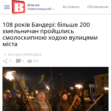
Всім.юа
Всі новини
Обговорення
Хмельницький
108 років Бандері: більше 200
хмельничан пройшлись
смолоскипною ходою вулицями
міста
Вікторія БАРИЦЬКА
chat_bubble
share
visibility
17
9
852