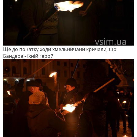
Ще до початку ходи хмельничани кричали, що
Бандера - їхній герой