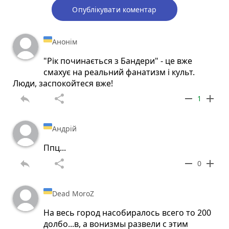
Опублікувати коментар
Анонім
"Рік починається з Бандери" - це вже
смахує на реальний фанатизм і культ.
Люди, заспокойтеся вже!
reply
share
remove
add
1
Андрій
Ппц...
reply
share
remove
add
0
Dead MoroZ
На весь город насобиралось всего то 200
долбо...в, а вонизмы развели с этим