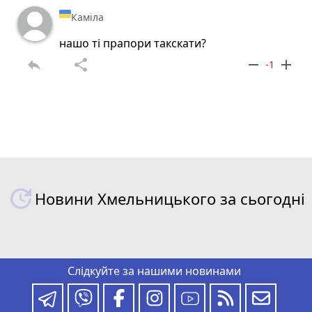
Каміла
нашо ті прапори такскати?
reply
share
remove
add
-1
Новини Хмельницького за сьогодні
Слідкуйте за нашими новинами