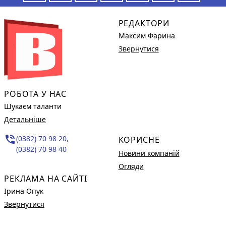
РЕДАКТОРИ
Максим Фарина
Звернутися
РОБОТА У НАС
Шукаєм таланти
Детальніше
phone_in_talk
(0382) 70 98 20,
КОРИСНЕ
(0382) 70 98 40
Новини компаній
Огляди
РЕКЛАМА НА САЙТІ
Ірина Опук
Звернутися