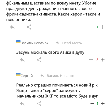
фЕкальным шествием по всему инету. Убогие
празднуют день рождения главного своего
фрика-садиста-активиста. Какие херои - такие и
поклонники.
reply
share
remove
add
1
Василь Новачок
Dead MoroZ
reply
Засунь москаль свого язика в дупу
reply
share
remove
add
-3
Сергей
Василь Новачок
reply
Реально страшно починається новий рік.
Якщо такого "хероя" запихують
начальником ЖКГ то все місто буде в дупі.
reply
share
remove
add
1