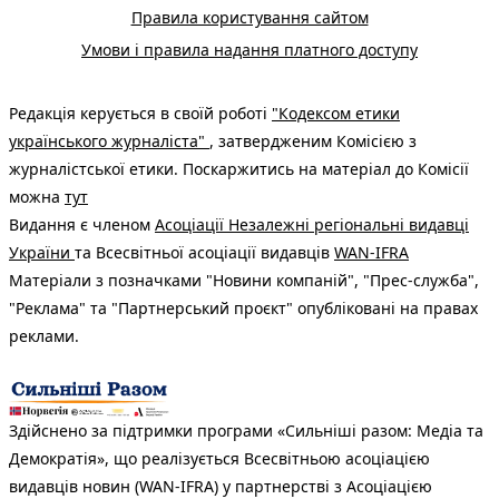
Правила користування сайтом
Умови і правила надання платного доступу
Редакція керується в своїй роботі
"Кодексом етики
українського журналіста"
, затвердженим Комісією з
журналістської етики. Поскаржитись на матеріал до Комісії
можна
тут
Видання є членом
Асоціації Незалежні регіональні видавці
України
та Всесвітньої асоціації видавців
WAN-IFRA
Матеріали з позначками "Новини компаній", "Прес-служба",
"Реклама" та "Партнерський проєкт" опубліковані на правах
реклами.
Здійснено за підтримки програми «Сильніші разом: Медіа та
Демократія», що реалізується Всесвітньою асоціацією
видавців новин (WAN-IFRA) у партнерстві з Асоціацією