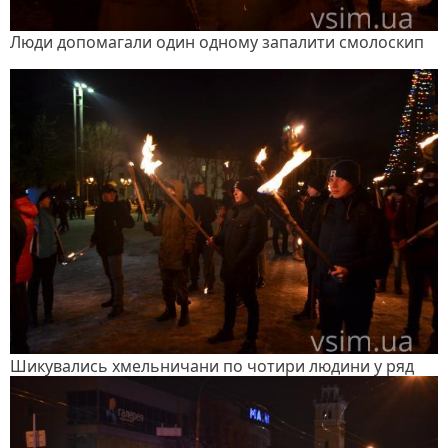
Люди допомагали один одному запалити смолоскип
Шикувались хмельничани по чотири людини у ряд