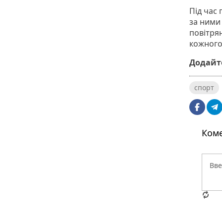
Під час
за ними
повітря
кожного
Додайте
спорт
Коме