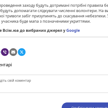
 проведення заходу будуть дотримані потрібні правила б
 будуть допомагати слідкувати численні волонтери. На 
ної тривоги забіг призупинять до скасування небезпеки. 
 учасника буде мапа з позначеними укриттями.
 Всім.юа до вибраних джерел у
Google
нтарі
Опублікувати комент