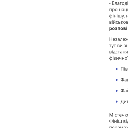
- Благод
про наці
фінішу,
військо
розпові
Незалежн
тут ви 
відстан
фізично
Пів
Фай
Фай
Дит
Містечко
Фініш в
перемож