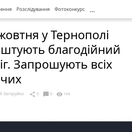
...
рення
Розслідування
Фотоконкурс
жовтня у Тернополі
аштують благодійний
іг. Запрошують всіх
очих
й Загоруйко
chat_bubble
share
visibility
0
0
148