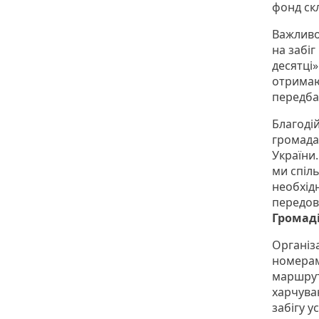
фонд ск
Важливо
на забіг
десятці»
отримаю
передба
Благоді
громада
України.
ми спіл
необхід
передов
Громаді
Організ
номерам
маршрут
харчува
забігу у