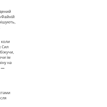
едений
 «Файній
інішують,
ж
 коли
х Сил
 біжучи,
ючи їм
їну на
П —
нктами
ісля