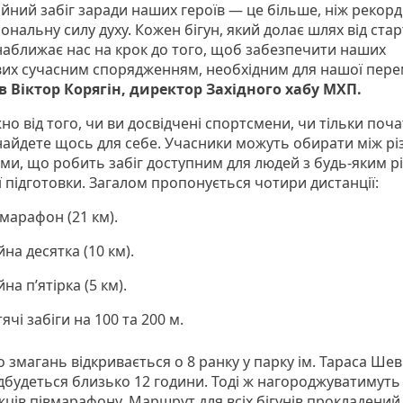
ійний забіг заради наших героїв — це більше, ніж рекорд
ональну силу духу. Кожен бігун, який долає шлях від стар
 наближає нас на крок до того, щоб забезпечити наших
вих сучасним спорядженням, необхідним для нашої перем
в Віктор Корягін, директор Західного хабу МХП.
о від того, чи ви досвідчені спортсмени, чи тільки почат
знайдете щось для себе. Учасники можуть обирати між р
ями, що робить забіг доступним для людей з будь-яким р
ї підготовки. Загалом пропонується чотири дистанції:
марафон (21 км).
на десятка (10 км).
на пʼятірка (5 км).
ячі забіги на 100 та 200 м.
 змагань відкривається о 8 ранку у парку ім. Тараса Ше
ідбудеться близько 12 години. Тоді ж нагороджуватимуть
ців півмарафону. Маршрут для всіх бігунів прокладений