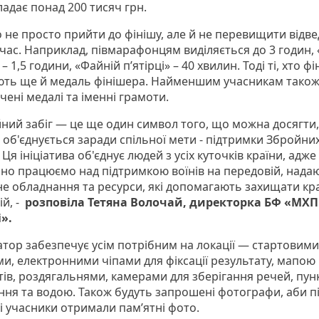
ладає понад 200 тисяч грн.
 не просто прийти до фінішу, але й не перевищити відв
 час. Наприклад, півмарафонцям виділяється до 3 годин,
 – 1,5 години, «Файній пʼятірці» – 40 хвилин. Тоді ті, хто ф
ть ще й медаль фінішера. Найменшим учасникам тако
чені медалі та іменні грамоти.
йний забіг — це ще один символ того, що можна досягти,
 об'єднується заради спільної мети - підтримки Збройни
 Ця ініціатива об'єднує людей з усіх куточків країни, адже
ьно працюємо над підтримкою воїнів на передовій, нада
не обладнання та ресурси, які допомагають захищати кра
ій, -
розповіла Тетяна Волочай, директорка БФ «МХ
».
атор забезпечує усім потрібним на локації — стартовими
и, електронними чіпами для фіксації результату, мапою
ів, роздягальнями, камерами для зберігання речей, пу
ння та водою. Також будуть запрошені фотографи, аби п
сі учасники отримали памʼятні фото.