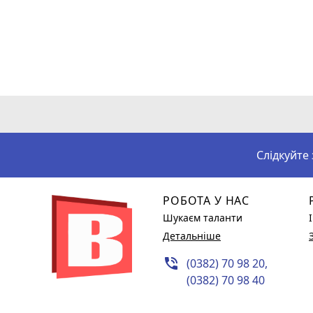
Слідкуйте
РОБОТА У НАС
Шукаєм таланти
Детальніше
phone_in_talk
(0382) 70 98 20,
(0382) 70 98 40