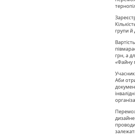
тернопіл
Зареєст
Кількіс
групи й 
Вартість
півмараф
грн, а д
«Файну п
Учасник
Аби отр
документ
інвалідн
організ
Перемож
дизайне
проводи
залежать