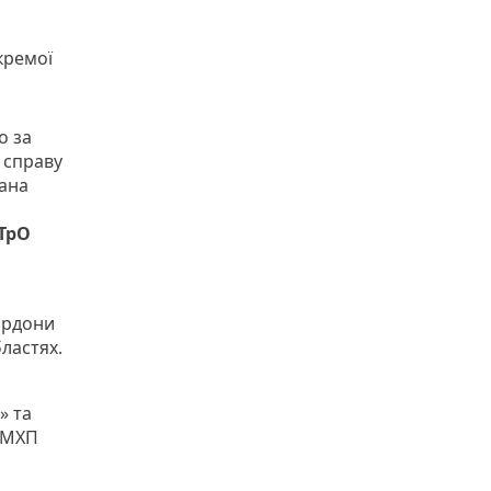
кремої
о за
у справу
рана
ТрО
ордони
бластях.
» та
 «МХП