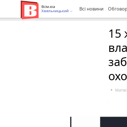
Всім.юа
Всі новини
Обгово
Хмельницький
15 
вл
заб
ох
Матві