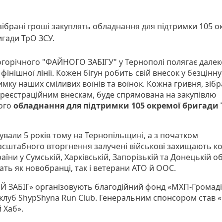
зібрані гроші закуплять обладнання для підтримки 105 о
гади ТрО ЗСУ.
огорічного "ФАЙНОГО ЗАБІГУ" у Тернополі полягає далек
інішної лінії. Кожен бігун робить свій внесок у безцінн
мку наших сміливих воїнів та воїнок. Кожна гривня, зіб
 реєстраційним внескам, буде спрямована на закупівлю
ого
обладнання для підтримки 105 окремої бригади 
ували 5 років тому на Тернопільщині, а з початком
сштабного вторгнення залучені військові захищають к
аїни у Сумській, Харківській, Запорізькій та Донецькій о
ать як новобранці, так і ветерани АТО й ООС.
 ЗАБІГ» організовують благодійний фонд «МХП-Громаді
 клуб ShypShyna Run Club. Генеральним спонсором став
 Хаб».