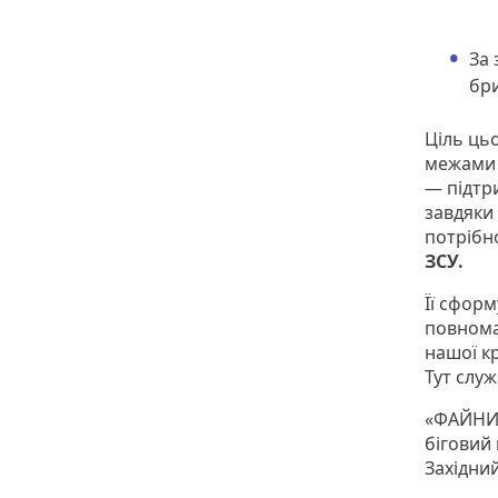
За 
бри
Ціль ць
межами ф
— підтри
завдяки
потрібн
ЗСУ.
Її сформ
повнома
нашої кр
Тут служ
«ФАЙНИЙ
біговий
Західний