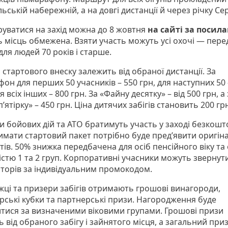
ьській набережній, а на довгі дистанції й через річку Сер
руватися на захід можна до 8 жовтня
на сайті
за посила
ть місць обмежена. Взяти участь можуть усі охочі — пере
для людей 70 років і старше.
 стартового внеску залежить від обраної дистанції. За
он для перших 50 учасників – 550 грн, для наступних 50 
ля всіх інших – 800 грн. За «Файну десятку» – від 500 грн, а
’ятірку» – 450 грн. Ціна дитячих забігів становить 200 гр
и бойових дій та АТО братимуть участь у заході безкошт
имати стартовий пакет потрібно буде предʼявити оригін
ів. 50% знижка передбачена для осіб пенсійного віку та 
істю 1 та 2 груп. Корпоративні учасники можуть звернут
аторів за індивідуальним промокодом.
ці та призери забігів отримають грошові винагороди,
рські кубки та партнерські призи. Нагородження буде
тися за визначеними віковими групами. Грошові призи
 від обраного забігу і зайнятого місця, а загальний при