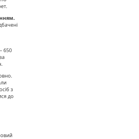
ет.
нням.
дбачені
– 650
 за
н.
овно.
али
осіб з
ися до
зовий