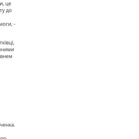
и, це
ту до
оги, -
ківці,
ізними
івнем
вченка.
 по