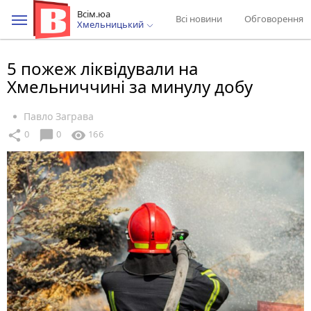
Всім.юа
Всі новини
Обговорення
Хмельницький
5 пожеж ліквідували на
Хмельниччині за минулу добу
Павло Заграва
chat_bubble
share
visibility
0
0
166