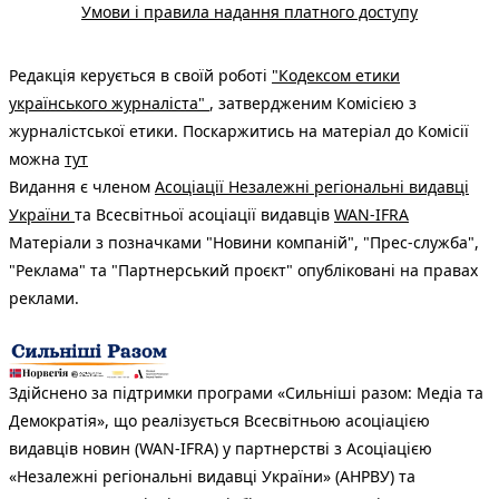
Умови і правила надання платного доступу
Редакція керується в своїй роботі
"Кодексом етики
українського журналіста"
, затвердженим Комісією з
журналістської етики. Поскаржитись на матеріал до Комісії
можна
тут
Видання є членом
Асоціації Незалежні регіональні видавці
України
та Всесвітньої асоціації видавців
WAN-IFRA
Матеріали з позначками "Новини компаній", "Прес-служба",
"Реклама" та "Партнерський проєкт" опубліковані на правах
реклами.
Здійснено за підтримки програми «Сильніші разом: Медіа та
Демократія», що реалізується Всесвітньою асоціацією
видавців новин (WAN-IFRA) у партнерстві з Асоціацією
«Незалежні регіональні видавці України» (АНРВУ) та