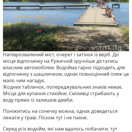
Напіврозвалений міст, очерет і затінок із верб. До
місця відпочинку на Ружичній зручніше дістатись
власним автомобілем. Водойма гарно підходить для
відпочинку з шашличком, однак повноцінний пляж це
мало чим нагадує.
Жодних табличок, попереджувальних знаків немає.
Місце для купання стихійне. Сміливці стрибають у
воду прямо із залишків дамби.
Поніжитись на сонечку можна, однак доведеться
лежати у траві. Піском тут і не пахне.
Серед усіх водойм, які нам вдалось побачити, тут