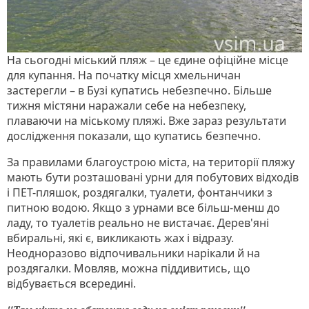
На сьогодні міський пляж – це єдине офіційне місце
для купання. На початку місця хмельничан
застерегли – в Бузі купатись небезпечно. Більше
тижня містяни наражали себе на небезпеку,
плаваючи на міському пляжі. Вже зараз результати
дослідження показали, що купатись безпечно.
За правилами благоустрою міста, на території пляжу
мають бути розташовані урни для побутових відходів
і ПЕТ-пляшок, роздягалки, туалети, фонтанчики з
питною водою. Якщо з урнами все більш-менш до
ладу, то туалетів реально не вистачає. Дерев'яні
вбиральні, які є, викликають жах і відразу.
Неодноразово відпочивальники нарікали й на
роздягалки. Мовляв, можна піддивитись, що
відбувається всередині.