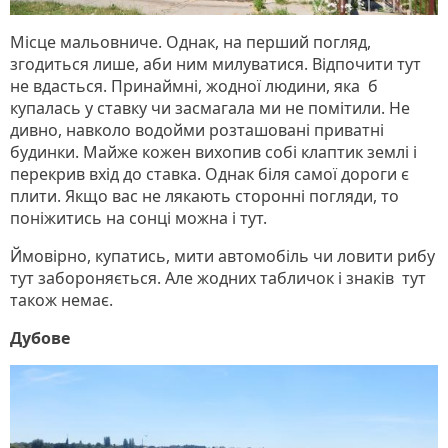
Місце мальовниче. Однак, на перший погляд,
згодиться лише, аби ним милуватися. Відпочити тут
не вдасться. Принаймні, жодної людини, яка б
купалась у ставку чи засмагала ми не помітили. Не
дивно, навколо водойми розташовані приватні
будинки. Майже кожен вихопив собі клаптик землі і
перекрив вхід до ставка. Однак біля самої дороги є
плити. Якщо вас не лякають сторонні погляди, то
поніжитись на сонці можна і тут.
Ймовірно, купатись, мити автомобіль чи ловити рибу
тут забороняється. Але жодних табличок і знаків тут
також немає.
Дубове