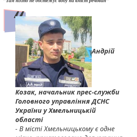
"Там ніхто не обстежує воду на вміст речовин"
Андрій
Козак, н
ачальник прес-служби
Головного управління ДСНС
України у Хмельницькій
області
- В місті Хмельницькому є одне