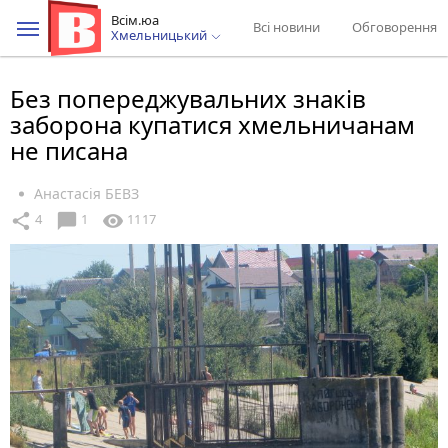
Всім.юа
Всі новини
Обговорення
Хмельницький
Без попереджувальних знаків
заборона купатися хмельничанам
не писана
Анастасія БЕВЗ
chat_bubble
share
visibility
4
1
1117