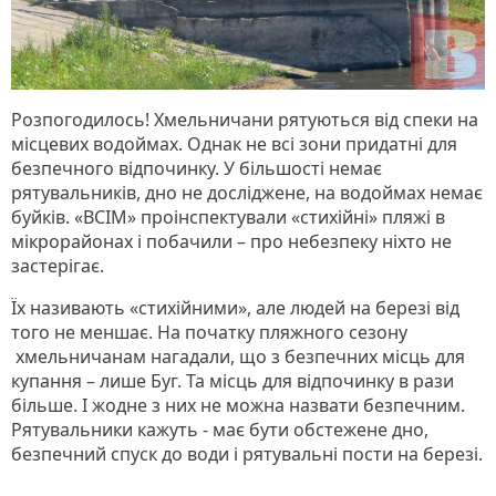
Розпогодилось! Хмельничани рятуються від спеки на
місцевих водоймах. Однак не всі зони придатні для
безпечного відпочинку. У більшості немає
рятувальників, дно не досліджене, на водоймах немає
буйків. «ВСІМ» проінспектували «стихійні» пляжі в
мікрорайонах і побачили – про небезпеку ніхто не
застерігає.
Їх називають «стихійними», але людей на березі від
того не меншає. На початку пляжного сезону
хмельничанам нагадали, що з безпечних місць для
купання – лише Буг. Та місць для відпочинку в рази
більше. І жодне з них не можна назвати безпечним.
Рятувальники кажуть - має бути обстежене дно,
безпечний спуск до води і рятувальні пости на березі.