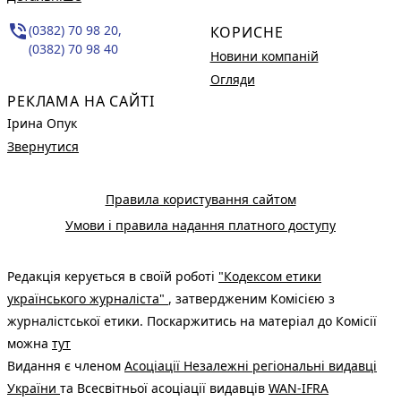
phone_in_talk
(0382) 70 98 20,
КОРИСНЕ
(0382) 70 98 40
Новини компаній
Огляди
РЕКЛАМА НА САЙТІ
Ірина Опук
Звернутися
Правила користування сайтом
Умови і правила надання платного доступу
Редакція керується в своїй роботі
"Кодексом етики
українського журналіста"
, затвердженим Комісією з
журналістської етики. Поскаржитись на матеріал до Комісії
можна
тут
Видання є членом
Асоціації Незалежні регіональні видавці
України
та Всесвітньої асоціації видавців
WAN-IFRA