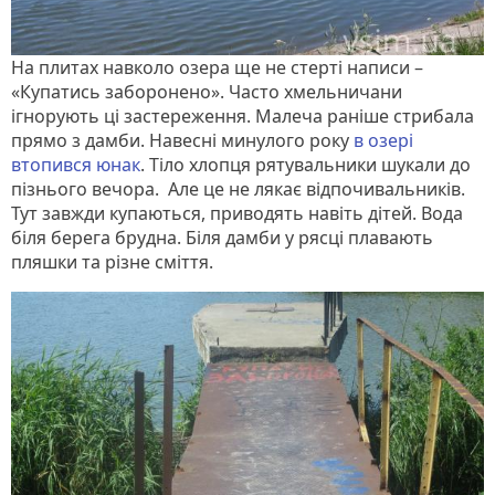
На плитах навколо озера ще не стерті написи –
«Купатись заборонено». Часто хмельничани
ігнорують ці застереження. Малеча раніше стрибала
прямо з дамби. Навесні минулого року
в озері
втопився юнак
. Тіло хлопця рятувальники шукали до
пізнього вечора. Але це не лякає відпочивальників.
Тут завжди купаються, приводять навіть дітей. Вода
біля берега брудна. Біля дамби у рясці плавають
пляшки та різне сміття.