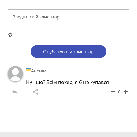
Опублікувати коментар
Анонім
Ну і шо? Всім похер, я б не купався
reply
share
remove
add
0