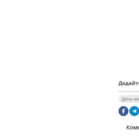
Додайте
День мі
Коме