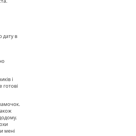
та.
ю дату в
но
иків і
е готові
мамочок.
також
 додому.
рохи
и мені