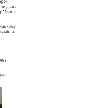
еро-
 чи двоє,
р" Ірина
ницькому
нь міста.
95 і
ша і