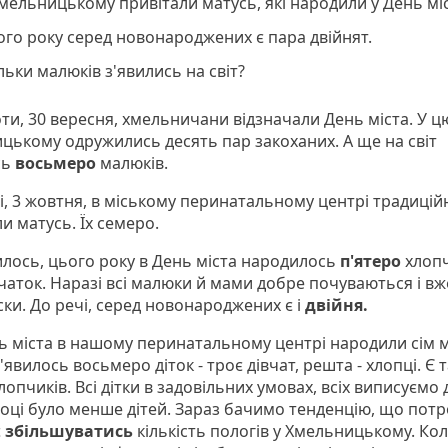
мельницькому привітали матусь, які народили у День міс
го року серед новонароджених є пара двійнят.
льки малюків з'явились на світ?
оти, 30 вересня, хмельничани відзначали День міста. У ц
цькому одружились десять пар закоханих. А ще на світ
сь
восьмеро
малюків.
і, 3 жовтня, в міському перинатальному центрі традицій
и матусь. Їх семеро.
илось, цього року в День міста народилось
п'ятеро
хлопч
чаток. Наразі всі малюки й мами добре почуваються і вж
ки. До речі, серед новонароджених є і
двійня.
ь міста в нашому перинатальному центрі народили сім 
з'явилось восьмеро діток - троє дівчат, решта - хлопці. Є 
лопчиків. Всі дітки в задовільних умовах, всіх виписуємо
році було менше дітей. Зараз бачимо тенденцію, що пот
є
збільшуватись
кількість пологів у Хмельницькому. Кол