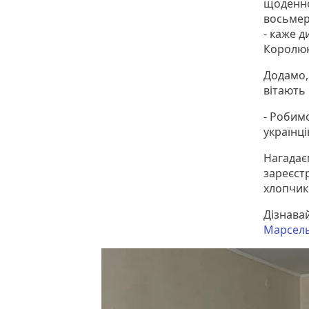
щоденно 
восьмеро
- каже 
Королю
Додамо,
вітають 
- Робим
українц
Нагадає
зареєст
хлопчикі
Дізнава
Марсель