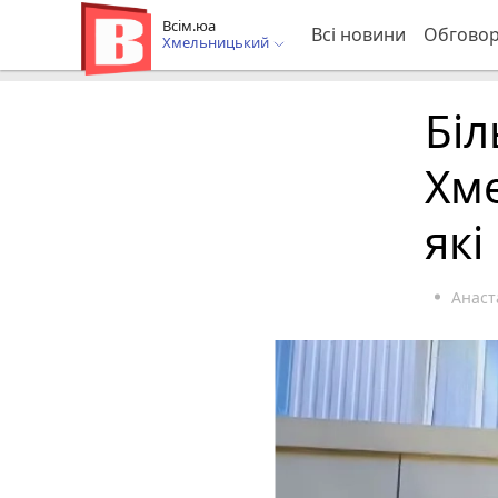
Всім.юа
Всі новини
Обгово
Хмельницький
Біл
Хм
які
Анаст