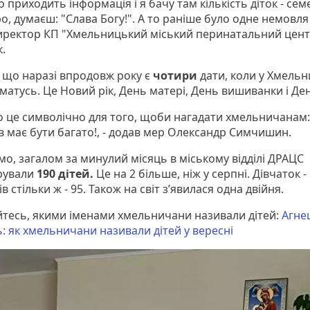
приходить інформація і я бачу там кількість діток - сем
, думаєш: "Слава Богу!". А то раніше було одне немовля
директор КП "Хмельницький міський перинатальний цент
к.
 що наразі впродовж року є
чотири
дати, коли у Хмель
матусь. Це Новий рік, День матері, День вишиванки і Де
о це символічно для того, щоби нагадати хмельничанам:
ів має бути багато!, - додав мер Олександр Симчишин.
мо, загалом за минулий місяць в міському відділі ДРАЦС
рували
190 дітей.
Це на 2 більше, ніж у серпні. Дівчаток - 
в стільки ж - 95. Також на світ з’явилася одна двійня.
йтесь, якими іменами хмельничани називали дітей:
Агне
: як хмельничани називали дітей у вересні