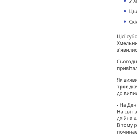
У Х
Цьо
Скі
Цієї суб
Хмельни
з'явили
Сьогодн
привітал
Як вияв
троє
дів
до випис
-
На Ден
На світ 
двійня х
В тому 
почина