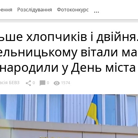
...
рення
Розслідування
Фотоконкурс
ьше хлопчиків і двійня
ельницькому вітали ма
 народили у День міста
асія БЕВЗ
chat_bubble
share
visibility
0
0
1574