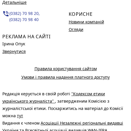
Детальніше
phone_in_talk
(0382) 70 98 20,
КОРИСНЕ
(0382) 70 98 40
Новини компаній
Огляди
РЕКЛАМА НА САЙТІ
Ірина Опук
Звернутися
Правила користування сайтом
Умови і правила надання платного доступу
Редакція керується в своїй роботі
"Кодексом етики
українського журналіста"
, затвердженим Комісією з
журналістської етики. Поскаржитись на матеріал до Комісії
можна
тут
Видання є членом
Асоціації Незалежні регіональні видавці
України
та Всесвітньої асоціації видавців
WAN-IFRA