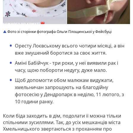
Фото зі сторінки фотографа Ольги Площинської у Фейсбуці
Оресту Лоєвському всього чотири місяці, а він
вже змушений боротися за своє життя.
Аміні Бабійчук - три роки, у неї виявили рак і
часу, щою побороти недугу, дуже мало.
Щоб допомогти обом малюкам видужати,
хмельничан запрошують на благодійну
фотосесію у Дендропарк в неділю, 11 лютого, з
10 години ранку.
Коли біда заходить в дім, подолати її можна тільки
спільними зусиллями. Так, до усіх мешканців міста
Хмельницького звертаються з проханням про