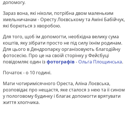
допомогу.
Зараз вона, які ніколи, потрібна двом маленьким
хмельничанам - Оресту Лоєвському та Аміні Бабійчук,
які борються з хворобою.
Для того, щоб їм допомогти, необхідна велику сума
коштів, яку зібрати просто не під силу їхнім родинам.
Для цього в Дендропарку організовують благодійну
фотосесію. Про це на своїй сторінку у Фейсбуці
повідомляє один із
фотографів
-
Ольга Площинська
.
Початок - о 10 годині.
Мати чотиримісячного Ореста, Аліна Лоєвська,
розповідає про нещастя, яке сталося з нею та її сином
у пологовому будинку і благає допомогти врятувати
життя хлопчика.