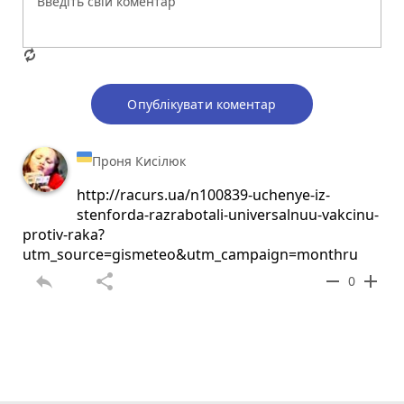
Опублікувати коментар
Проня Кисілюк
http://racurs.ua/n100839-uchenye-iz-
stenforda-razrabotali-universalnuu-vakcinu-
protiv-raka?
utm_source=gismeteo&utm_campaign=monthru
reply
share
remove
add
0