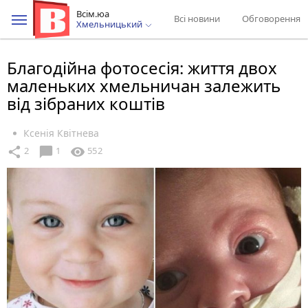
Всім.юа
Всі новини
Обговорення
Хмельницький
Благодійна фотосесія: життя двох
маленьких хмельничан залежить
від зібраних коштів
Ксенія Квітнева
chat_bubble
share
visibility
2
1
552