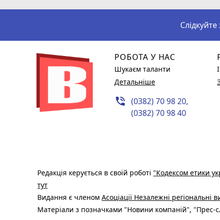
Слідкуйте
РОБОТА У НАС
Шукаєм таланти
Детальніше
phone_in_talk
(0382) 70 98 20,
(0382) 70 98 40
Редакція керується в своїй роботі
"Кодексом етики ук
тут
Видання є членом
Асоціації Незалежні регіональні 
Матеріали з позначками "Новини компаній", "Прес-сл