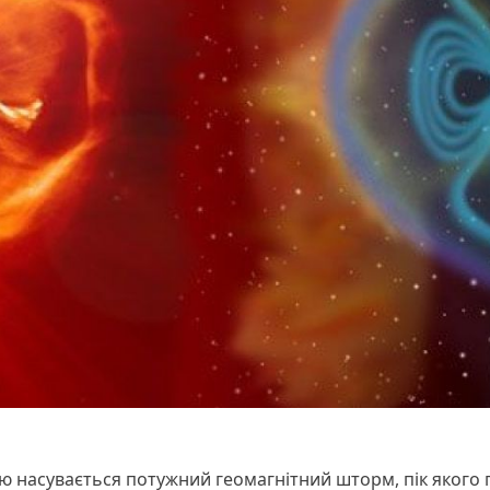
ю насувається потужний геомагнітний шторм, пік якого