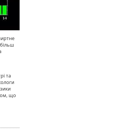
пиртне
 більш
а
рі та
хологи
ізики
ком, що