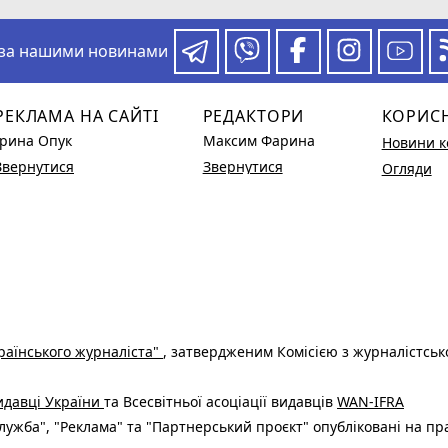
 за нашими новинами
РЕКЛАМА НА САЙТІ
РЕДАКТОРИ
КОРИС
Ірина Опук
Максим Фарина
Новини к
Звернутися
Звернутися
Огляди
раїнського журналіста"
, затвердженим Комісією з журналістськ
видавці України
та Всесвітньої асоціації видавців
WAN-IFRA
ужба", "Реклама" та "Партнерський проєкт" опубліковані на пр