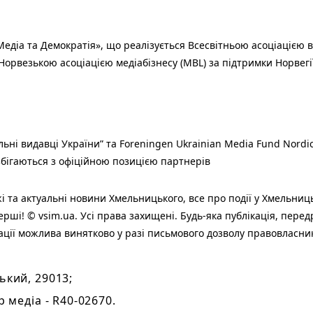
едіа та Демократія», що реалізується Всесвітньою асоціацією в
Норвезькою асоціацією медіабізнесу (MBL) за підтримки Норвегі
льні видавці України” та Foreningen Ukrainian Media Fund Nordic
 збігаються з офіційною позицією партнерів
і та актуальні новини Хмельницького, все про події у Хмельниц
ерші! © vsim.ua. Усі права захищені. Будь-яка публiкацiя, пере
ації можлива винятково у разі письмового дозволу правовласни
ький, 29013;
р медіа - R40-02670.