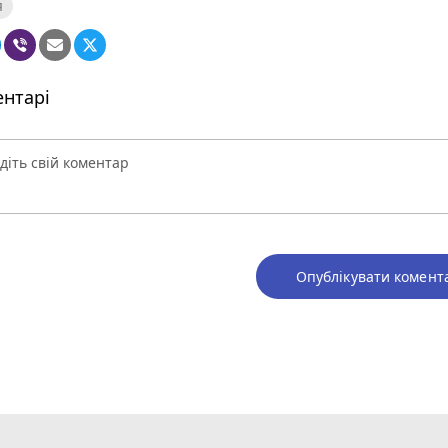
я
нтарі
Опублікувати комент