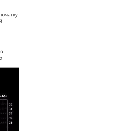
 початку
й
то
о