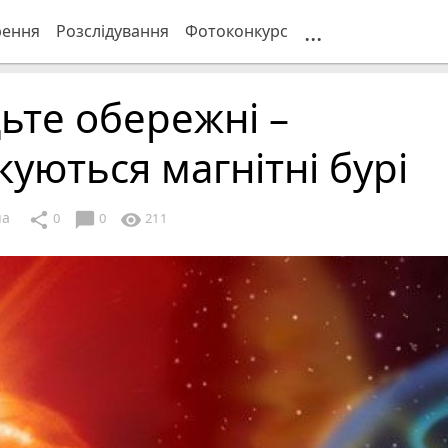
...
рення
Розслідування
Фотоконкурс
ьте обережні –
куються магнітні бурі
ua
chat_bubble
share
visibility
0
0
211