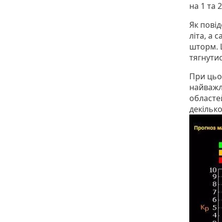
на 1 та 
Як пові
літа, а 
шторм. Ц
тягнути
При цьом
найважл
областей
декілько