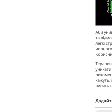
Аби уни
та відмо
легкі ст
чорного
Корисни
Терапев
уникати
рекомен
кажуть, 
висить 
Додайте