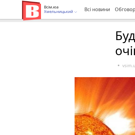
Всім.юа
Всі новини
Обгово
Хмельницький
Буд
очі
vsim.