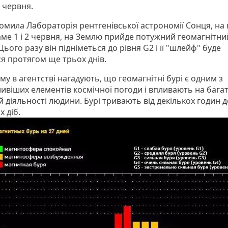
2 червня.
домила Лабораторія рентгенівської астрономії Сонця, на
саме 1 і 2 червня, на Землю прийде потужний геомагнітни
ього разу він підніметься до рівня G2 і її "шлейф" буде
ся протягом ще трьох днів.
у в агентстві нагадують, що геомагнітні бурі є одним з
ивіших елементів космічної погоди і впливають на бага
 діяльності людини. Бурі тривають від декількох годин д
х діб.