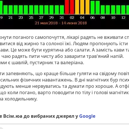
кнути поганого самопочуття, лікарі радять не вживати с
витися від жирно та солоної їжі. Людям пропонують їсти
рави. Це може бути курятина або салати. А замість кави т
 чаю радять пити чисту або заварити трав'яний напій.
ми є шавлій, пустирник та валеріана.
ти запевняють, що краще більше гуляти на свідому повіт
 сильних фізичних навантажень. В дні магнітних бур пси
дують менше нервуватись та думати про хороше. А отф
що коли погано, варто поводити по тілу і голові магніти
на холодильнику.
 Всім.юа до вибраних джерел у
Google